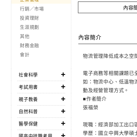
內容
行銷／市場
投資理財
生涯規劃
其他
內容簡介
財務金融
會計
物流管理降低成本之空
電子商務等相關課題已
社會科學
如：物流中心、低溫物
考試用書
動及經營管理方式。
■作者簡介
親子教養
張福榮
自然科普
醫學保健
現職：經濟部加工出口
學歷：國立中興大學碩
國高中技職考用