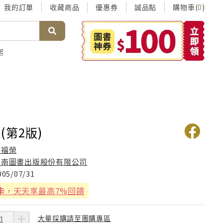
我的訂單
收藏商品
優惠券
誠品點
購物車(
)
0
起
(第2版)
張福榮
五南圖書出版股份有限公司
005/07/31
卡
，天天享最高7%回饋
大量採購請至團購專區