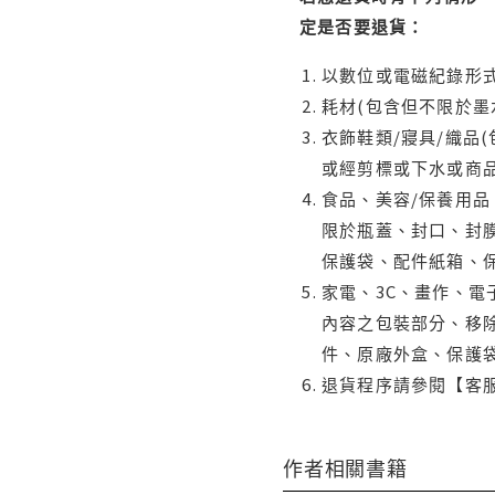
定是否要退貨：
以數位或電磁紀錄形式
耗材(包含但不限於墨
衣飾鞋類/寢具/織品
或經剪標或下水或商
食品、美容/保養用
限於瓶蓋、封口、封膜
保護袋、配件紙箱、
家電、3C、畫作、
內容之包裝部分、移除
件、原廠外盒、保護
退貨程序請參閱【客
作者相關書籍