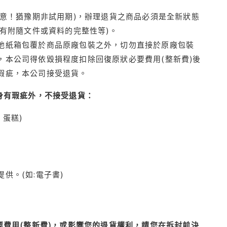
注意！猶豫期非試用期)，辦理退貨之商品必須是全新狀態
有附隨文件或資料的完整性等)。
他紙箱包覆於商品原廠包裝之外，切勿直接於原廠包裝
本公司得依毀損程度扣除回復原狀必要費用(整新費)後
瑕疵，本公司接受退貨。
身有瑕疵外，不接受退貨：
蛋糕)
供。(如:電子書)
費用(整新費)，或影響您的退貨權利，請您在拆封前決