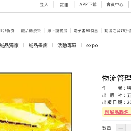
登入
APP下載
會員中心
註冊
站9折券
誠品動漫祭
線上寵物展
電子書99特惠
動漫之音79折
誠品獨家
誠品畫廊
活動專區
expo
物流管理
作
者：
出
版
社：
出
版
日
期：
2
刷
誠品聯名
數量