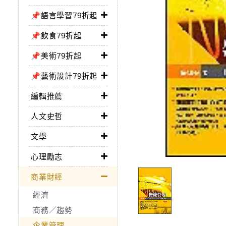
📌語言學習79折起
📌飲食79折起
📌美術79折起
📌藝術設計79折起
編輯推薦
人文史哲
文學
心理勵志
商業財經
經濟
商務／趨勢
企業管理