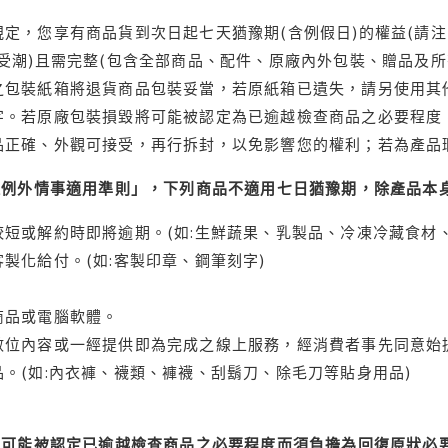
定，您享有商品貨到次日起七天猶豫期(含例假日)的權益(請
受潮)且需完整(包含全部商品、配件、原廠內外包裝、贈品及所
之包裝紙箱將退貨商品包裝妥當，若原紙箱已遺失，請另使用其
字。若原廠包裝損毀將可能被認定為已逾越檢查商品之必要程度，
品正確、外觀可接受，再行拆封，以免影響您的權利；若為產品
理例外情事適用準則」，下列商品不適用七日猶豫期，除產品本
短或解約時即將逾期。(如:生鮮蔬果、乳製品、冷凍冷藏食材、
製化給付。(如:客製印章、鋼筆刻字)
商品或電腦軟體。
位內容或一經提供即為完成之線上服務，經消費者事先同意始提
。(如:內衣褲、襪類、褲襪、刮鬍刀、除毛刀等貼身用品)
可能被認定已逾越檢查商品之必要程度而須負擔為回復原狀必要