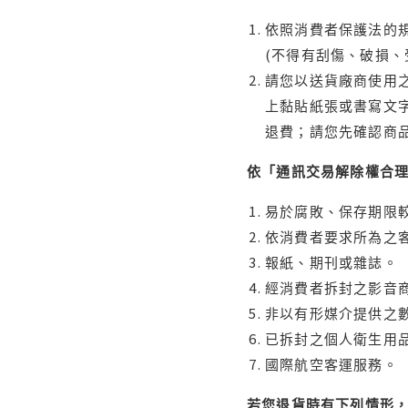
依照消費者保護法的規
(不得有刮傷、破損、
請您以送貨廠商使用
上黏貼紙張或書寫文
退費；請您先確認商
依「通訊交易解除權合
易於腐敗、保存期限較
依消費者要求所為之客
報紙、期刊或雜誌。
經消費者拆封之影音
非以有形媒介提供之數
已拆封之個人衛生用品
國際航空客運服務。
若您退貨時有下列情形，