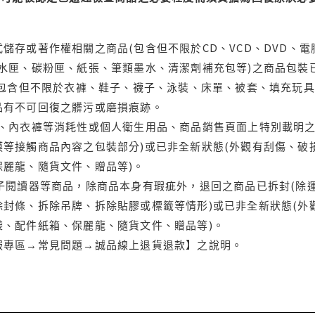
儲存或著作權相關之商品(包含但不限於CD、VCD、DVD、電
水匣、碳粉匣、紙張、筆類墨水、清潔劑補充包等)之商品包裝已
(包含但不限於衣褲、鞋子、襪子、泳裝、床單、被套、填充玩具
品有不可回復之髒污或磨損痕跡。
品、內衣褲等消耗性或個人衛生用品、商品銷售頁面上特別載明之
等接觸商品內容之包裝部分)或已非全新狀態(外觀有刮傷、破
保麗龍、隨貨文件、贈品等)。
電子閱讀器等商品，除商品本身有瑕疵外，退回之商品已拆封(除
封條、拆除吊牌、拆除貼膠或標籤等情形)或已非全新狀態(外
袋、配件紙箱、保麗龍、隨貨文件、贈品等)。
服專區→常見問題→誠品線上退貨退款】之說明。