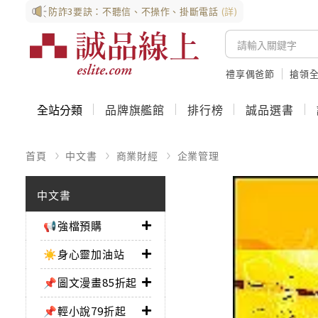
防詐3要訣：不聽信、不操作、掛斷電話
(詳)
禮享偶爸節
搶領全
全站分類
品牌旗艦館
排行榜
誠品選書
首頁
中文書
商業財經
企業管理
中文書
📢強檔預購
☀️身心靈加油站
📌圖文漫畫85折起
📌輕小說79折起