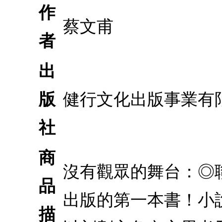
作
蔡文甫
者
出
版
健行文化出版事業有
社
商
沒有觀眾的舞台：◎
品
出版的第一本書！小
描