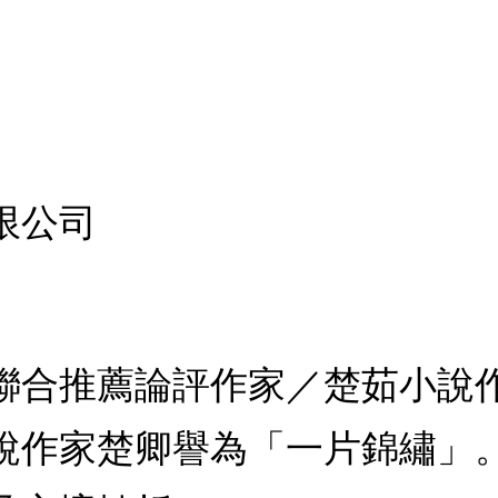
限公司
聯合推薦論評作家／楚茹小說
說作家楚卿譽為「一片錦繡」