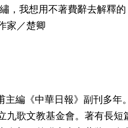
錦繡，我想用不著費辭去解釋
作家／楚卿
文甫主編《中華日報》副刊多年
立九歌文教基金會。著有長短