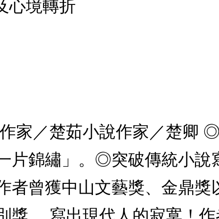
及心境轉折
評作家／楚茹小說作家／楚卿 
一片錦繡」。◎突破傳統小說
作者曾獲中山文藝獎、金鼎獎
別獎。 寫出現代人的寂寞！作