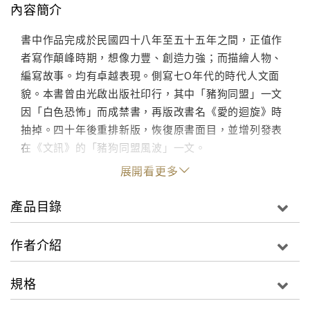
內容簡介
書中作品完成於民國四十八年至五十五年之間，正值作
者寫作顛峰時期，想像力豐、創造力強；而描繪人物、
編寫故事。均有卓越表現。側寫七O年代的時代人文面
貌。本書曾由光啟出版社印行，其中「豬狗同盟」一文
因「白色恐怖」而成禁書，再版改書名《愛的迴旋》時
抽掉。四十年後重排新版，恢復原書面目，並增列發表
在《文訊》的「豬狗同盟風波」一文。
展開看更多
產品目錄
作者介紹
規格