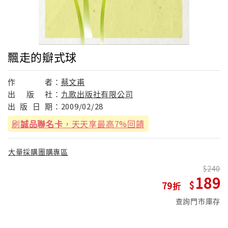
飄走的瓣式球
作
者：
蔡文甫
出
版
社：
九歌出版社有限公司
出
版
日
期：
2009/02/28
刷
誠品聯名卡
，天天享最高7%回饋
大量採購團購專區
240
189
79
查詢門市庫存