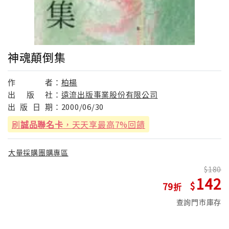
神魂顛倒集
作
者：
柏楊
出
版
社：
遠流出版事業股份有限公司
出
版
日
期：
2000/06/30
刷
誠品聯名卡
，天天享最高7%回饋
大量採購團購專區
180
142
79
查詢門市庫存