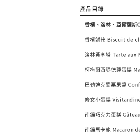
產品目錄
香檳、洛林、亞爾薩斯Champ
香檳餅乾 Biscuit de c
洛林黃李塔 Tarte aux Mi
柯梅爾西瑪德蓮蛋糕 Madel
巴勒迪克醋栗果醬 Confitur
修女小蛋糕 Visitandin
南鍚巧克力蛋糕 Gâteau a
南鍚馬卡龍 Macaron de