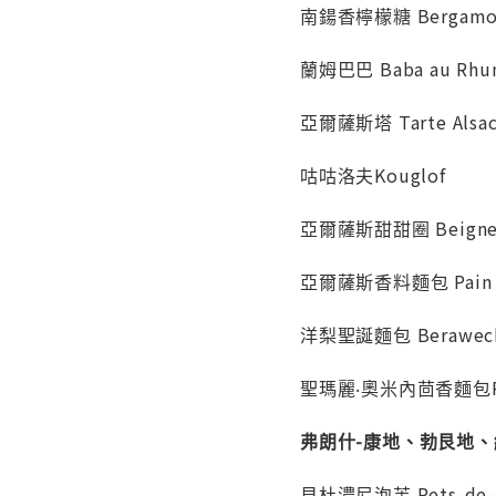
南鍚香檸檬糖 Bergamot
蘭姆巴巴 Baba au Rh
亞爾薩斯塔 Tarte Alsac
咕咕洛夫Kouglof
亞爾薩斯甜甜圈 Beignet 
亞爾薩斯香料麵包 Pain d
洋梨聖誕麵包 Berawec
聖瑪麗‧奧米內茴香麵包Pain 
弗朗什-康地、勃艮地、納韋內F
貝杜濃尼泡芙 Pets-de-