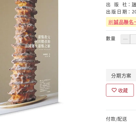
出
版
社：
出
版
日
期：
2
刷
誠品聯名
數量
分期
方案
收藏
付款/配送