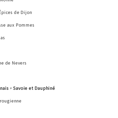
ices de Dijon
e aux Pommes
las
 de Nevers
s，Savoie et Dauphiné
rougienne