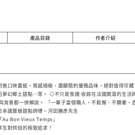
產品目錄
作者介紹
用進口映畫紙，質感細緻，盡顯簡約優雅品味，絕對值得珍
的夢幻鄉土甜點…等。 ◎不只是食譜 收錄在法國闖蕩的生活
來與背景都一併解說。 「一輩子當個職人，不鬆懈、不驕奢，
日本國寶級甜點師傅－河田勝彥先生
Bon Vieux Temps」
畢生對烘焙的極致追求！