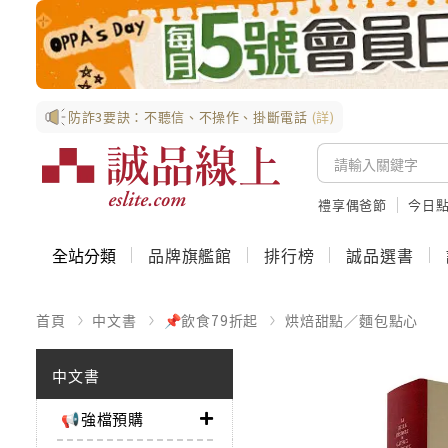
防詐3要訣：不聽信、不操作、掛斷電話
(詳)
禮享偶爸節
今日
全站分類
品牌旗艦館
排行榜
誠品選書
首頁
中文書
📌飲食79折起
烘焙甜點／麵包點心
中文書
📢強檔預購