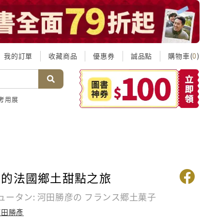
我的訂單
收藏商品
優惠券
誠品點
購物車(
)
0
考用展
彥的法國鄉土甜點之旅
ュータン: 河田勝彦の フランス郷土菓子
河田勝彥