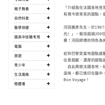
「介紹我在法國各地見
親子教養
有現今很常見的甜點，
自然科普
河田勝彥先生，於1967
醫學保健
光）」，栽培超過200
國高中技職考用
譽！河田師傅的特色為
電腦
初到巴黎受當地甜點感
旅遊
往昔甜膩、濃厚的甜點
青少年
自此周遊法國各地、研
滋味，都已烙印在腦中
生活風格
Bon Voyage！
簡體書