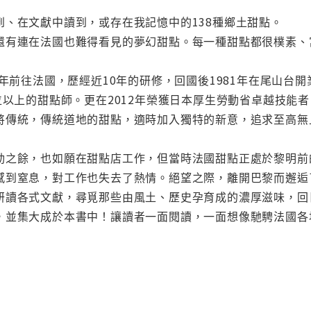
到、在文獻中讀到，或存在我記憶中的138種鄉土甜點。
還有連在法國也難得看見的夢幻甜點。每一種甜點都很樸素、
年前往法國，歷經近10年的研修，回國後1981年在尾山台開業，「
位以上的甜點師。更在2012年榮獲日本厚生勞動省卓越技能
將傳統，傳統道地的甜點，適時加入獨特的新意，追求至高無
動之餘，也如願在甜點店工作，但當時法國甜點正處於黎明前
感到窒息，對工作也失去了熱情。絕望之際，離開巴黎而邂逅
讀各式文獻，尋覓那些由風土、歷史孕育成的濃厚滋味，回
，並集大成於本書中！讓讀者一面閱讀，一面想像馳騁法國各