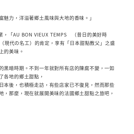
富魅力，洋溢著鄉土風味與大地的香味。」
AU BON VIEUX TEMPS （昔日的美好時
者（現代の名工）的肯定，享有「日本甜點教父」之盛
上的美味。
的黑暗時期。不到一年就對所有店的陳腐不變，一如
了各地的鄉土甜點，
日本後，也積極走訪，有些店家已不復見，然而那些
地，那麼，現在就展開美味的法國鄉土甜點之旅吧，