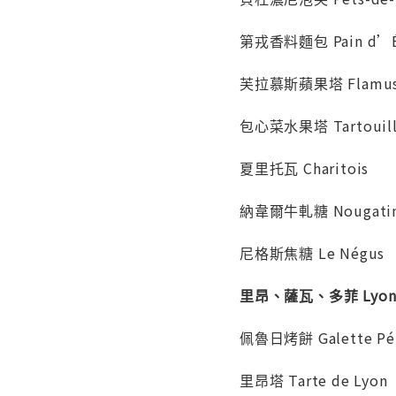
第戎香料麵包 Pain d’Ép
芙拉慕斯蘋果塔 Flamuss
包心菜水果塔 Tartouil
夏里托瓦 Charitois
納韋爾牛軋糖 Nougatine
尼格斯焦糖 Le Négus
里昂、薩瓦、多菲 Lyonnai
佩魯日烤餅 Galette Pé
里昂塔 Tarte de Lyon