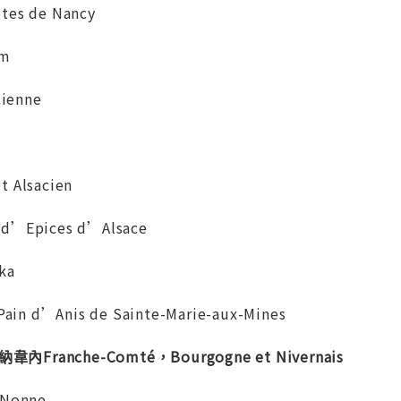
es de Nancy
um
ienne
Alsacien
’Epices d’Alsace
ka
d’Anis de Sainte-Marie-aux-Mines
ranche-Comté，Bourgogne et Nivernais
Nonne