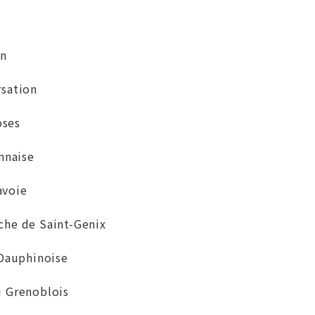
on
ation
oses
naise
avoie
 de Saint-Genix
auphinoise
Grenoblois