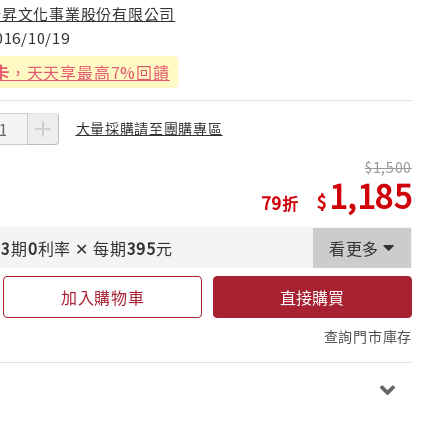
瑞昇文化事業股份有限公司
016/10/19
卡
，天天享最高7%回饋
大量採購請至團購專區
1,500
1,185
79
3
期
0
利率
✕
每期
395
元
看更多
加入購物車
直接購買
查詢門市庫存