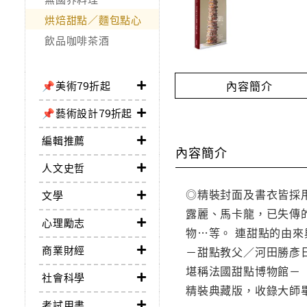
烘焙甜點／麵包點心
飲品咖啡茶酒
內容簡介
📌美術79折起
📌藝術設計79折起
編輯推薦
內容簡介
人文史哲
◎精裝封面及書衣皆採
文學
露麗、馬卡龍，已失傳
心理勵志
物…等。 連甜點的由
商業財經
－甜點教父／河田勝彥
堪稱法國甜點博物館－「Au 
社會科學
精裝典藏版，收錄大師
考試用書