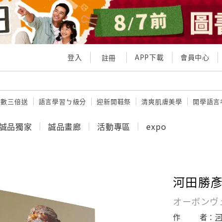
登入
APP下載
會員中心
註冊
點數三倍送
語言學習ㄅ級分
迎新開鞋祭
清爽肌膚美學
開學語言
誠品獨家
誠品畫廊
活動專區
expo
河田勝
オーボンヴ
作
者：