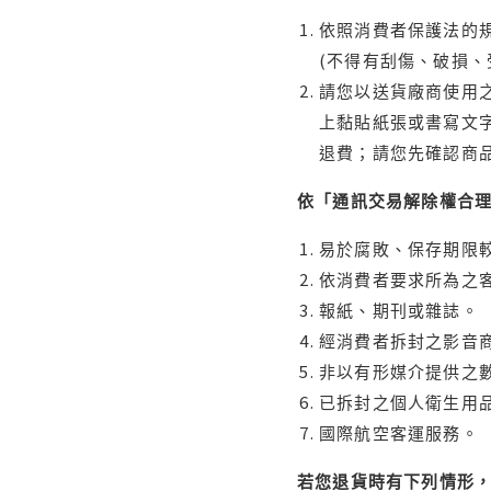
依照消費者保護法的規
(不得有刮傷、破損、
請您以送貨廠商使用
上黏貼紙張或書寫文
退費；請您先確認商
依「通訊交易解除權合
易於腐敗、保存期限較
依消費者要求所為之客
報紙、期刊或雜誌。
經消費者拆封之影音
非以有形媒介提供之數
已拆封之個人衛生用品
國際航空客運服務。
若您退貨時有下列情形，