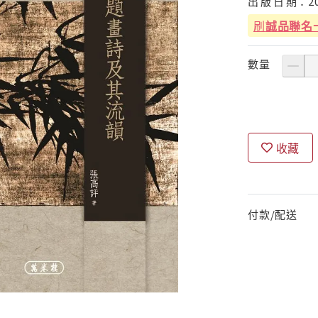
出
版
日
期：
2
刷
誠品聯名
數量
收藏
付款/配送