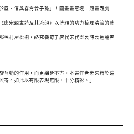
於屋，借與春禽養子孫」！國畫畫意境，題畫題胸
《唐宋題畫詩及其流韻》以博雅的功力梳理清流的藝
那幅村屋松樹，終究養育了唐代宋代畫裏詩裏翩翩春
旋互動的作用，而更綿延不盡。本書作者素來精於這
興寄。如此以有限表現無限，十分精彩。」