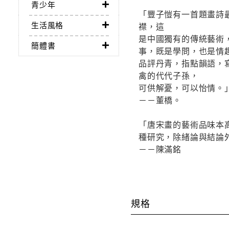
青少年
「豐子愷有一首題畫詩
生活風格
襟，這
是中國獨有的傳統藝術
簡體書
事，既是學問，也是情
品評丹青，指點韻語，
禽的代代子孫，
可供解憂，可以怡情。
－－董橋。
「唐宋畫的藝術品味本
種研究，除緒論與結論
－－陳滿銘
規格