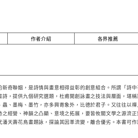
作者介紹
各界推薦
的新奇聯姻，是詩情與畫意相得益彰的創意組合。所謂「詩中
畫詩，提供九個研究選題，杜甫開創詠畫之技法與層面，堪稱
、蟲、墨梅、墨竹，亦多興寄象外，比德於君子。又往往以禪
勢之經營、神韻之凸顯、意境之拓展，要皆攸關文學之源流正
代潘天壽花鳥畫題詠，探論其因革流變，離合優劣。本書可作