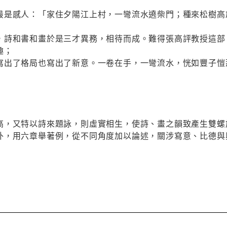
最是感人：「家住夕陽江上村，一彎流水遶柴門；種來松樹高
，詩和書和畫於是三才異務，相待而成。難得張高評教授這部
趣；
寫出了格局也寫出了新意。一卷在手，一彎流水，恍如豐子愷
」
高，又特以詩來題詠，則虛實相生，使詩、畫之韻致產生雙螺
外，用六章舉著例，從不同角度加以論述，關涉寫意、比德與