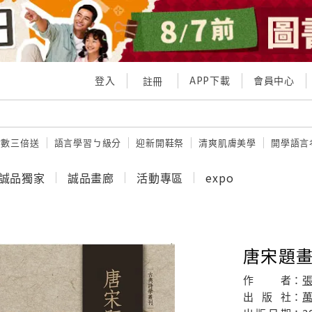
登入
APP下載
會員中心
註冊
點數三倍送
語言學習ㄅ級分
迎新開鞋祭
清爽肌膚美學
開學語言
誠品獨家
誠品畫廊
活動專區
expo
唐宋題
作
者：
出
版
社：