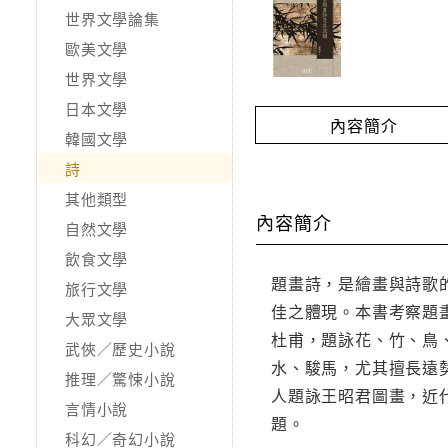
世界文學論集
歐美文學
世界文學
日本文學
內容簡介
韓國文學
詩
其他類型
內容簡介
自然文學
飲食文學
題畫詩，是繪畫與詩歌
旅行文學
佳之體現。本書考察題
大眾文學
杜甫，題詠花、竹、鳥
武俠／歷史小說
水、駿馬，尤其擅長遠
推理／驚悚小說
人題詠王昭君圖畫，近
言情小說
題。
科幻／奇幻小說