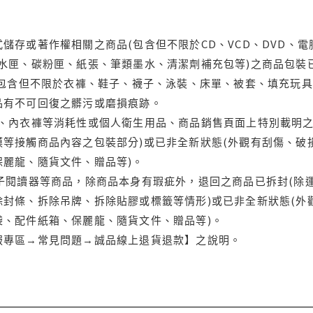
儲存或著作權相關之商品(包含但不限於CD、VCD、DVD、電
水匣、碳粉匣、紙張、筆類墨水、清潔劑補充包等)之商品包裝已
(包含但不限於衣褲、鞋子、襪子、泳裝、床單、被套、填充玩具
品有不可回復之髒污或磨損痕跡。
品、內衣褲等消耗性或個人衛生用品、商品銷售頁面上特別載明之
等接觸商品內容之包裝部分)或已非全新狀態(外觀有刮傷、破
保麗龍、隨貨文件、贈品等)。
電子閱讀器等商品，除商品本身有瑕疵外，退回之商品已拆封(除
封條、拆除吊牌、拆除貼膠或標籤等情形)或已非全新狀態(外
袋、配件紙箱、保麗龍、隨貨文件、贈品等)。
服專區→常見問題→誠品線上退貨退款】之說明。