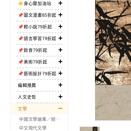
☀️身心靈加油站
📌圖文漫畫85折起
📌輕小說79折起
📌語言學習79折起
📌飲食79折起
📌美術79折起
📌藝術設計79折起
編輯推薦
人文史哲
文學
中國文學論集／經典作品
中文現代文學