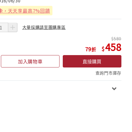
016/06/30
卡
，天天享最高7%回饋
大量採購請至團購專區
580
458
79
加入購物車
直接購買
查詢門市庫存