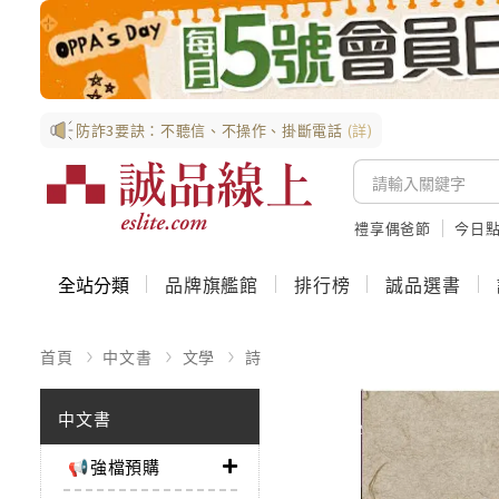
防詐3要訣：不聽信、不操作、掛斷電話
(詳)
禮享偶爸節
今日
全站分類
品牌旗艦館
排行榜
誠品選書
首頁
中文書
文學
詩
中文書
📢強檔預購