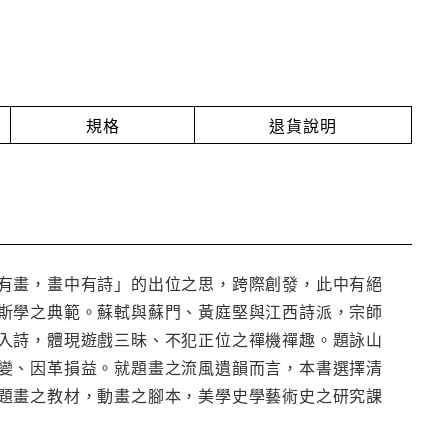
規格
退貨說明
有畫，畫中有詩」的出位之思，跨際創發，此中有絕
斯學之典範。蘇軾與蘇門、黃庭堅與江西詩派，宗師
入詩，體現遊戲三昧、不犯正位之禪機禪趣。題詠山
變、因革損益。就題畫之流風遺韻而言，本書選擇清
題畫之教材，動畫之腳本，美學史學藝術史之研究課