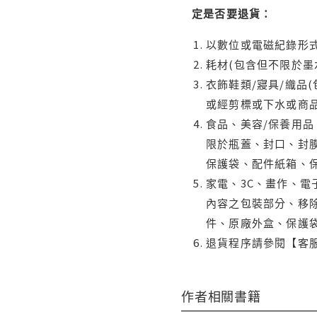
定是否要退貨：
以數位或電磁紀錄形式
耗材(包含但不限於墨
衣飾鞋類/寢具/織品
或經剪標或下水或商
食品、美容/保養用
限於瓶蓋、封口、封膜
保護袋、配件紙箱、
家電、3C、畫作、
內容之包裝部分、移除
件、原廠外盒、保護
退貨程序請參閱【客
作者相關書籍