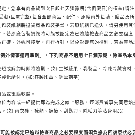
定，您享有商品貨到次日起七天猶豫期(含例假日)的權益(請
受潮)且需完整(包含全部商品、配件、原廠內外包裝、贈品及所
之包裝紙箱將退貨商品包裝妥當，若原紙箱已遺失，請另使用其
字。若原廠包裝損毀將可能被認定為已逾越檢查商品之必要程度，
品正確、外觀可接受，再行拆封，以免影響您的權利；若為產品
理例外情事適用準則」，下列商品不適用七日猶豫期，除產品本
短或解約時即將逾期。(如:生鮮蔬果、乳製品、冷凍冷藏食材、
製化給付。(如:客製印章、鋼筆刻字)
商品或電腦軟體。
位內容或一經提供即為完成之線上服務，經消費者事先同意始提
。(如:內衣褲、襪類、褲襪、刮鬍刀、除毛刀等貼身用品)
可能被認定已逾越檢查商品之必要程度而須負擔為回復原狀必要