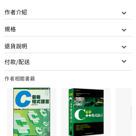
‧文字 / 圖形介面登入、遠端登入
‧有線、無線上網設定
作者介紹
【系統管理技巧】
規格
‧ 群組與帳號管理、權限設定、系統行程
‧ 磁碟空間、定時工作排程管控
退貨說明
‧ Linux 常用指令範例教學
‧ Shell Script 程式設計, 簡化繁複的系統管理工作
付款/配送
【伺服器架設】
作者相關書籍
‧WWW、FTP、Mail、Samba、DNS、DHCP、NAT…
‧各類伺服器運作原理及管理技能解析
‧專為初學者設計, 完整實測、逐步示範講解
‧不怕弄壞系統, Live CD 免安裝開機立即體驗, 馬上學習
‧Windows/Linux 雙系統並存, 輕鬆切換使用環境
‧從操作、管理到架站, 正確觀念詳實解析
‧統整 Linux 系統管理經驗, 分享實用技巧