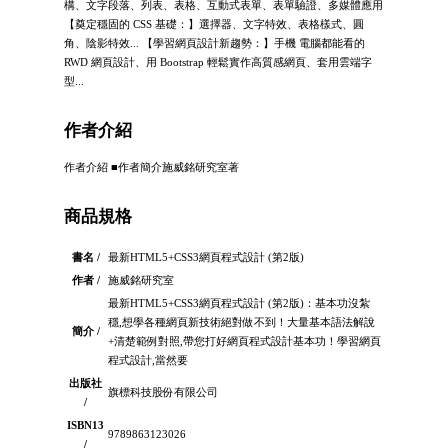
構、文字段落、列表、表格、互動式表單、表單驗證、多媒體應用
【奠定穩固的 CSS 基礎：】選擇器、文字特效、表格樣式、圓
角、陰影特效... 【學習網頁設計新趨勢：】手機 電腦都能看的
RWD 網頁設計、用 Bootstrap 輕鬆實作高質感網頁、套用雲端字
型...
作者介紹
作者介紹 ■作者簡介施威銘研究室著
商品規格
書名 /
最新HTML5+CSS3網頁程式設計 (第2版)
作者 /
施威銘研究室
最新HTML5+CSS3網頁程式設計 (第2版)：基本功沒紮
穩,想學各種網頁新技術絕對做不到！大量基本語法解說
簡介 /
+清楚範例對照,帶您打好網頁程式設計基本功！學習網頁
程式設計,當然要
出版社
旗標科技股份有限公司
/
ISBN13
9789863123026
/