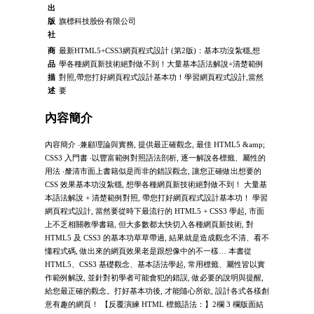
出
版
旗標科技股份有限公司
社
商
最新HTML5+CSS3網頁程式設計 (第2版)：基本功沒紮穩,想
品
學各種網頁新技術絕對做不到！大量基本語法解說+清楚範例
描
對照,帶您打好網頁程式設計基本功！學習網頁程式設計,當然
述
要
內容簡介
內容簡介 ‧兼顧理論與實務, 提供最正確觀念, 最佳 HTML5 &amp;
CSS3 入門書 ‧以豐富範例對照語法剖析, 逐一解說各標籤、屬性的
用法 ‧釐清市面上書籍似是而非的錯誤觀念, 讓您正確做出想要的
CSS 效果基本功沒紮穩, 想學各種網頁新技術絕對做不到！ 大量基
本語法解說 + 清楚範例對照, 帶您打好網頁程式設計基本功！ 學習
網頁程式設計, 當然要從時下最流行的 HTML5 + CSS3 學起, 市面
上不乏相關教學書籍, 但大多數都太快切入各種網頁新技術, 對
HTML5 及 CSS3 的基本功草草帶過, 結果就是造成觀念不清、看不
懂程式碼, 做出來的網頁效果老是跟想像中的不一樣… 本書從
HTML5、CSS3 基礎觀念、基本語法學起, 常用標籤、屬性皆以實
作範例解說, 並針對初學者可能會犯的錯誤, 做必要的說明與提醒,
給您最正確的觀念。打好基本功後, 才能隨心所欲, 設計各式各樣創
意有趣的網頁！ 【反覆演練 HTML 標籤語法：】2欄 3 欄版面結