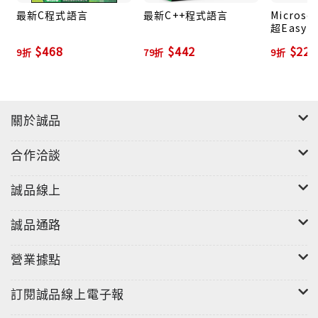
最新C程式語言
最新C++程式語言
Microsof
‧ iPhone、iPad、Android 智慧手機、數位相機、
超Easy 
DSLR、DV 攝錄影機、網路攝影機…支援最齊全
$468
$442
$224
9折
79折
9折
關於誠品
合作洽談
誠品線上
誠品通路
營業據點
訂閱誠品線上電子報