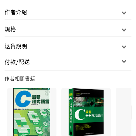
完成剪輯後, 還能上傳到 Facebook、YouTube 或放到
iPad 平板、Phone、Android 手機中, 方便與親友分
作者介紹
享。
規格
案例式剪輯、分享
重新發現生活新感動！
退貨說明
‧ 製作如電影般的 4K 解析度影片
付款/配送
‧ 自動修剪的專業配樂
‧ 精彩瞬間成就永恆的『停格』功能
作者相關書籍
‧ 專業剪輯才有的覆疊混合特效
‧ 製作 KTV 導唱字幕
‧ Youtube、Facebook 分享絕技
‧ 行車紀錄影片的馬賽克處理
‧ 活動花絮紀錄 / 家庭生活剪影 / 產品廣宣 CF / 自拍 MV
微電影
‧ 風景旅遊特輯 / 婚禮成長影片 / 精華片段速寫 / 軟體操
作教學影片