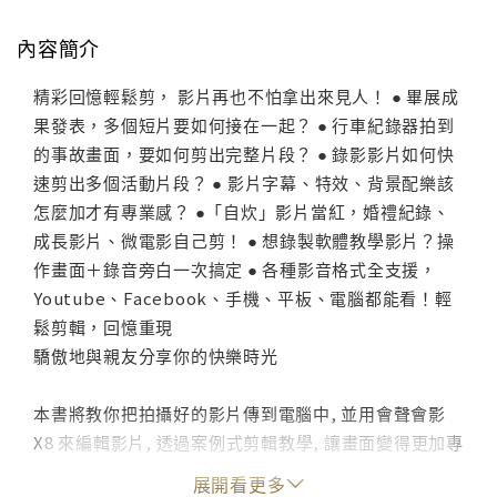
內容簡介
精彩回憶輕鬆剪， 影片再也不怕拿出來見人！ ● 畢展成
果發表，多個短片要如何接在一起？ ● 行車紀錄器拍到
的事故畫面，要如何剪出完整片段？ ● 錄影影片如何快
速剪出多個活動片段？ ● 影片字幕、特效、背景配樂該
怎麼加才有專業感？ ●「自炊」影片當紅，婚禮紀錄、
成長影片、微電影自己剪！ ● 想錄製軟體教學影片？操
作畫面＋錄音旁白一次搞定 ● 各種影音格式全支援，
Youtube、Facebook、手機、平板、電腦都能看！輕
鬆剪輯，回憶重現
驕傲地與親友分享你的快樂時光
本書將教你把拍攝好的影片傳到電腦中, 並用會聲會影
X8 來編輯影片, 透過案例式剪輯教學, 讓畫面變得更加專
業且生動活潑又有趣。
展開看更多