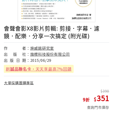
會聲會影X8影片剪輯: 剪接．字幕．濾
鏡．配樂．分享一次搞定 (附光碟)
作
者：
施威銘研究室
出
版
社：
旗標科技股份有限公司
出
版
日
期：
2015/06/29
刷
誠品聯名卡
，天天享最高7%回饋
大量採購團購專區
390
351
9
查詢門市庫存