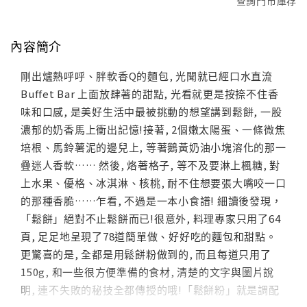
查詢門市庫存
內容簡介
剛出爐熱呼呼、胖軟香Q的麵包, 光聞就已經口水直流
Buffet Bar 上面放肆著的甜點, 光看就更是按捺不住香
味和口感, 是美好生活中最被挑動的想望講到鬆餅, 一股
濃郁的奶香馬上衝出記憶!接著, 2個嫩太陽蛋、一條微焦
培根、馬鈴薯泥的邊兒上, 等著鵝黃奶油小塊溶化的那一
疊迷人香軟…… 然後, 烙著格子, 等不及要淋上楓糖, 對
上水果、優格、冰淇淋、核桃, 耐不住想要張大嘴咬一口
的那種香脆……乍看, 不過是一本小食譜! 細讀後發現，
「鬆餅」絕對不止鬆餅而已!很意外, 料理專家只用了64
頁, 足足地呈現了78道簡單做、好好吃的麵包和甜點。
更驚喜的是, 全都是用鬆餅粉做到的, 而且每道只用了
150g, 和一些很方便準備的食材, 清楚的文字與圖片說
明, 連不失敗的秘技全都傳授的哦!「鬆餅粉」就是調配