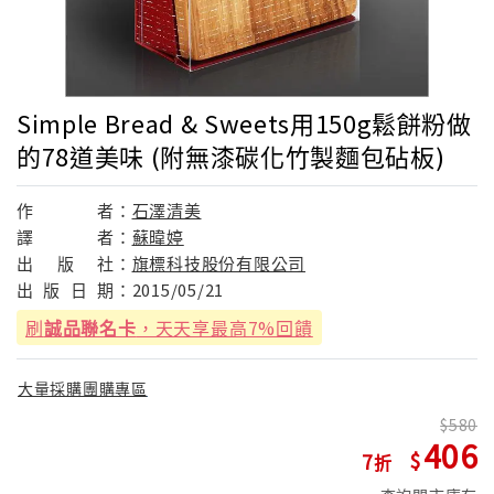
Simple Bread & Sweets用150g鬆餅粉做
的78道美味 (附無漆碳化竹製麵包砧板)
作
者：
石澤清美
譯
者：
蘇暐婷
出
版
社：
旗標科技股份有限公司
出
版
日
期：
2015/05/21
刷
誠品聯名卡
，天天享最高7%回饋
大量採購團購專區
580
406
7