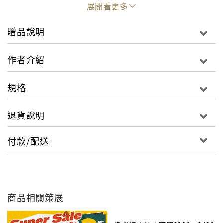
過糖、泡打粉了的麵粉, 不用再過篩、長時間醒麵, 或費
展開看更多
力地搓揉麵糰, 是專門為了簡單製作、快速成果的用途。
書上琳琅滿目, 看得口水直流的麵包、土司、牛角、鹹
贈品說明
派、披薩、酥餅、沙布列、布朗尼、卷餅、馬芬、蛋糕
條……各種糕點, 很想吃排行榜中的法式、義式、西班
作者介紹
牙、歐鄉、美式、墨西哥、和風…… 各國風味；當成早
午晚三餐、下午茶, 每道都可以簡單做好, 熱呼呼上桌。
規格
看到這樣多香味四溢、口感Q彈的麵包和甜點, 好想吃～
光欣賞圖片也夠幸福～一個人, 想吃的時候好友閨蜜相
退貨說明
聚、家人在旁閒話家常, 心情很好的時候就用一小包「鬆
餅粉」, 選擇78道中最合意的麵包和甜點配方就近去超
付款/配送
商、超市買一點小配料拿出最熟悉的鍋具, 照著食譜, 簡
單烘烤一下記得, 上桌之前挑個心愛餐具, 美美地擺盤沖
杯咖啡、泡一壺茶, 發動視覺、嗅覺幫忙, 再細細地品嚐
原來～ 居家的閒適、日常小興趣, 也會這樣幸福! 【多達
78道的食譜】每一頁滿滿的美味, 值得欣賞和收藏~~居
商品相關策展
家手作麵包．簡單麵包 鄉村雜糧. 波菜火腿土司. 脆牛
角. 海蒂白麵包．迷你小圓麵包 花椰菜火腿. 南瓜黑芝