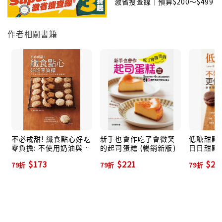
激省搜查線｜預算$200～$499
麻．鹹麵包 胡蘿蔔香腸. 培根麥穗麵包．電鍋麵包 蕃
茄羅勒. 山藥蜜豆. 薑汁味噌麵包．蒸麵包 豆腐白芝麻.
作者相關書籍
胡蘿蔔優格. 火腿青蔥. 酪梨蒸麵包．可愛小麵包 小花
起司. 小兔子菠蘿. 肉桂. 小熊貓紅豆麵包少糖、多蔬菜、
美味的早餐．法式鹹派. 蕃茄鬆餅．一口鬆餅. 法式烘
餅．雞蛋蒸糕......多樣美味選擇的早午餐．披薩麵包. 法
式鹹蛋糕．墨西哥卷餅. 義式鬆餅．餡餅. 馬芬餐包……
用玉子燒鍋做迷你甜點．迷你歐培拉.迷你蛋糕卷．迷你
瑞士卷. 迷你年輪……原味蛋糕與餅乾．牛奶蛋糕．微波
爐蛋糕．蛋糕條、蛋糕方塊、迷你蛋糕卷 ．擠花餅乾．
不必戒甜! 纖食點心好吃
新手也會作吃了會微笑
低醣甜點
沙布列．西班牙小餅．脆餅．脆片．香蕉布朗尼……
零負擔: 不使用奶油與鮮
的起司蛋糕 (暢銷新版)
日日甜點
beyond your expectation.
奶油, 而且充滿食物纖
$173
$221
$22
79折
79折
79折
維!