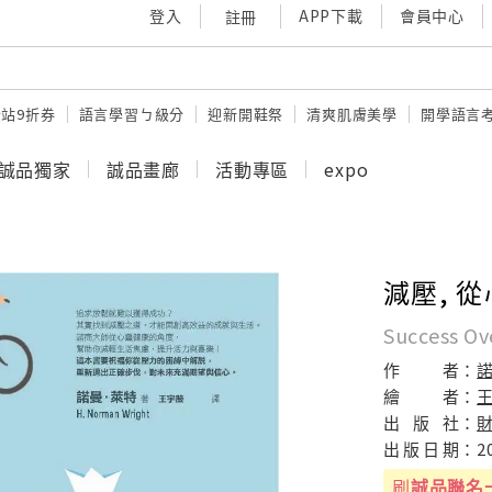
登入
APP下載
會員中心
註冊
站9折券
語言學習ㄅ級分
迎新開鞋祭
清爽肌膚美學
開學語言
誠品獨家
誠品畫廊
活動專區
expo
減壓, 
Success Ov
作
者：
繪
者：
出
版
社：
出
版
日
期：
2
刷
誠品聯名