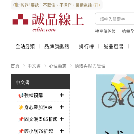
防詐3要訣：不聽信、不操作、掛斷電話
(詳)
禮享偶爸節
搶領全
全站分類
品牌旗艦館
排行榜
誠品選書
首頁
中文書
心理勵志
情緒與壓力管理
中文書
📢強檔預購
☀️身心靈加油站
📌圖文漫畫85折起
📌輕小說79折起