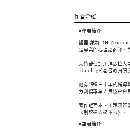
作者介紹
■作者簡介
諾曼‧萊特
（H. Norman
是專業的心理諮商師，
萊特曾任加州拜歐拉大學(B
Theology)基督教育
他有超過三十年的輔導
力創傷專業人員協會會
著作近百本，主題涵蓋
《別跟過去過不去》、
■譯者簡介