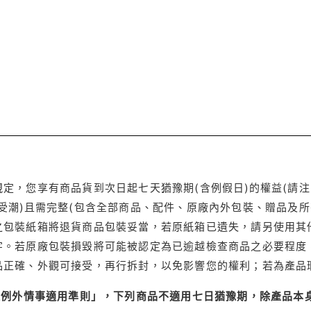
定，您享有商品貨到次日起七天猶豫期(含例假日)的權益(請
受潮)且需完整(包含全部商品、配件、原廠內外包裝、贈品及所
之包裝紙箱將退貨商品包裝妥當，若原紙箱已遺失，請另使用其
字。若原廠包裝損毀將可能被認定為已逾越檢查商品之必要程度，
品正確、外觀可接受，再行拆封，以免影響您的權利；若為產品
理例外情事適用準則」，下列商品不適用七日猶豫期，除產品本