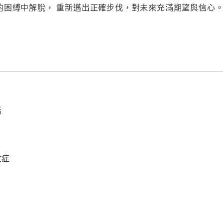
的困縛中解脫， 重新邁出正確步伐，對未來充滿期望與信心
活
忙症