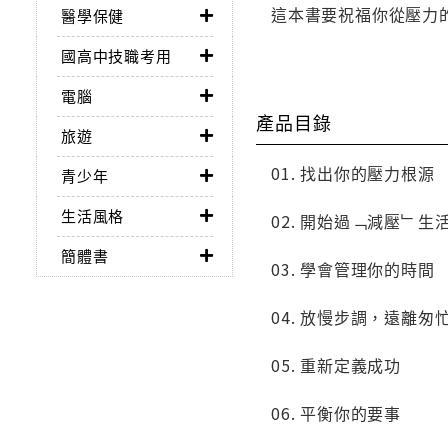
這本書要祝福你從壓力
醫學保健
國高中技職考用
電腦
產品目錄
旅遊
01. 找出你的壓力根源
青少年
生活風格
02. 開始過﹁減壓﹂生
簡體書
03. 學會管理你的時間
04. 放慢步調，遠離匆
05. 重新定義成功
06. 平衡你的要事