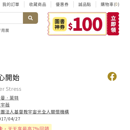
我的訂單
收藏商品
優惠券
誠品點
購物車(
)
0
考用展
從心開始
er Stress
諾曼．萊特
王宇薇
財團法人基督教宇宙光全人關懷機構
017/04/27
卡
，天天享最高7%回饋