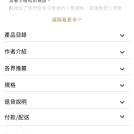
滑著手機相對無語。
科技給了我們從來沒有過的人際網絡，卻讓每個人更焦
慮、更孤單。
展開看更多
產品目錄
這是因為資訊技術在給人們帶來溝通便利的同時，也使
人與人之間的關係弱化。在幾乎每個家庭都有line群
作者介紹
組、許多人會在臉書談公事的時代，人們每天傳簡訊、
上社群網站、以打字的方式說了比以前更多的事情，但
各界推薦
當需要講通電話、甚至面對面交談時，卻好像失去了相
處的勇氣。
規格
研究心理學三十年的麻省理工學院教授雪莉．特克，將
退貨說明
網路文化的兩大趨勢在過去十五年中的新變化、新發展
進行新的詮釋，當科技能以機器人建立親密關係，又透
付款/配送
過網路讓朋友圈一下子拉近時，人們彷彿同時成為了社
交達人與孤獨患者。要如何享受資訊技術帶來的便利、
又能擺脫資訊剝奪的親密感？相信能在閱讀本書後，你