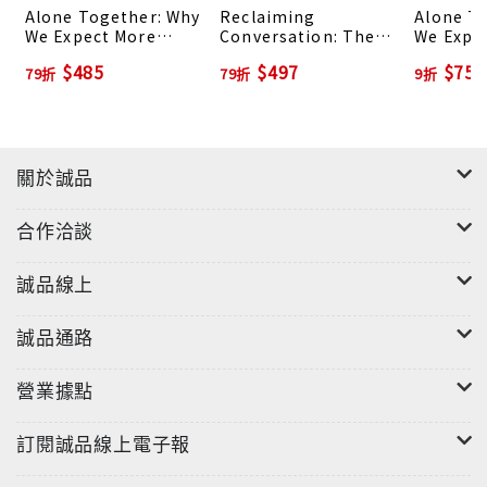
Alone Together: Why
Reclaiming
Alone T
We Expect More
Conversation: The
We Expe
from Technology
Power of Talk in a
from Te
$485
$497
$756
79折
79折
9折
and Less from Each
Digital Age
and Les
Other
Other
關於誠品
合作洽談
誠品線上
誠品通路
營業據點
訂閱誠品線上電子報