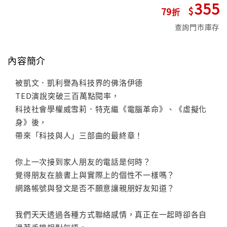
355
79
查詢門市庫存
內容簡介
被凱文．凱利譽為科技界的佛洛伊德
TED演說突破三百萬點閱率，
科技社會學權威雪莉．特克繼《電腦革命》、《虛擬化
身》後，
帶來「科技與人」三部曲的最終章！
你上一次接到家人朋友的電話是何時？
覺得朋友在臉書上與實際上的個性不一樣嗎？
網路帳號與發文是否不願意讓親朋好友知道？
我們天天透過各種方式聯絡感情，真正在一起時卻各自