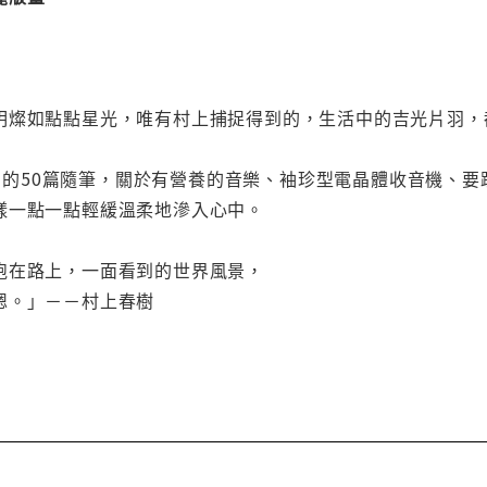
明燦如點點星光，唯有村上捕捉得到的，生活中的吉光片羽，
1年間的50篇隨筆，關於有營養的音樂、袖珍型電晶體收音機
樣一點一點輕緩溫柔地滲入心中。
跑在路上，一面看到的世界風景，
嗯。」－－村上春樹