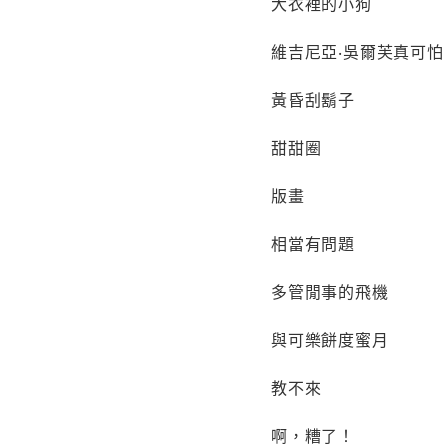
大衣裡的小狗
維吉尼亞‧吳爾芙真可怕
黃昏刮鬍子
甜甜圈
版畫
相當有問題
多管閒事的飛機
與可樂餅度蜜月
教不來
啊，糟了！