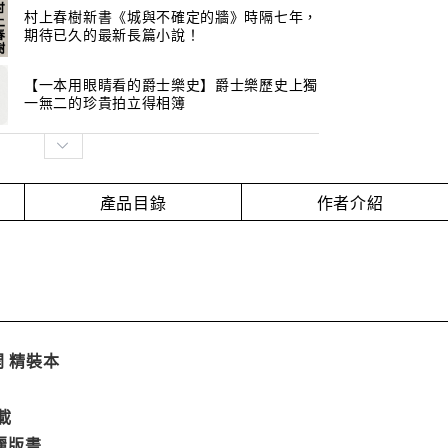
村上春樹新書《城與不確定的牆》時隔七年，
期待已久的最新長篇小說！
【一本用眼睛看的爵士樂史】爵士樂歷史上獨
一無二的珍貴拍立得相簿
產品目錄
作者介紹
開 精裝本
載
麗版畫