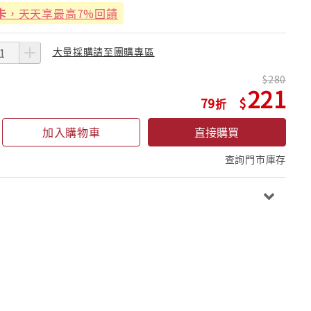
卡
，天天享最高7%回饋
大量採購請至團購專區
280
221
79
加入購物車
直接購買
查詢門市庫存