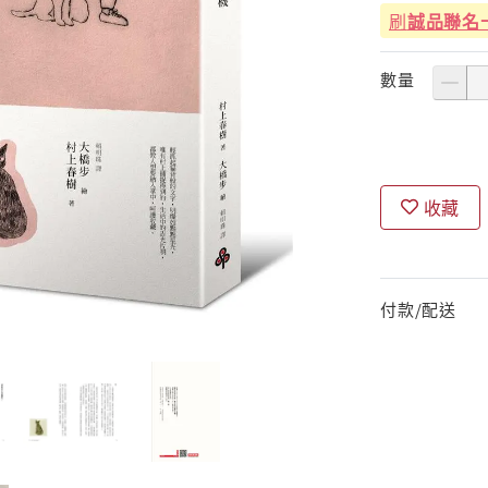
刷
誠品聯名
數量
收藏
付款/配送