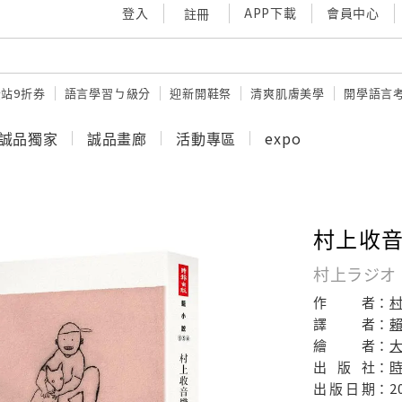
登入
APP下載
會員中心
註冊
站9折券
語言學習ㄅ級分
迎新開鞋祭
清爽肌膚美學
開學語言
誠品獨家
誠品畫廊
活動專區
expo
村上收音機
村上ラジオ
作
者：
譯
者：
繪
者：
出
版
社：
出
版
日
期：
2