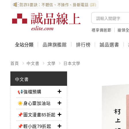
防詐3要訣：不聽信、不操作、掛斷電話
(詳)
禮享偶爸節
搶領全
全站分類
品牌旗艦館
排行榜
誠品選書
首頁
中文書
文學
日本文學
中文書
📢強檔預購
☀️身心靈加油站
📌圖文漫畫85折起
📌輕小說79折起