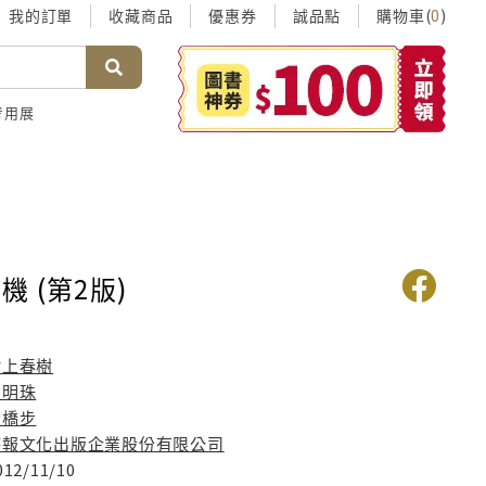
我的訂單
收藏商品
優惠券
誠品點
購物車(
)
0
考用展
 (第2版)
村上春樹
賴明珠
大橋步
時報文化出版企業股份有限公司
012/11/10