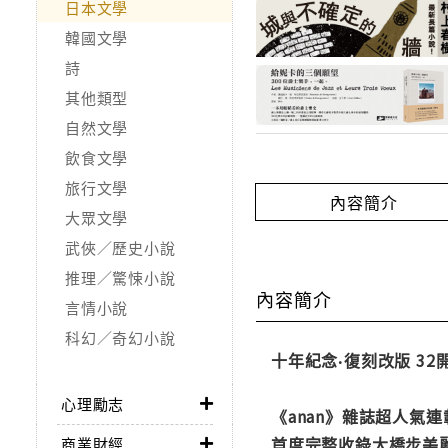
日本文學
韓國文學
詩
其他類型
自然文學
飲食文學
旅行文學
內容簡介
大眾文學
武俠／歷史小說
推理／驚悚小說
內容簡介
言情小說
科幻／奇幻小說
十年紀念‧復刻改版 32
心理勵志
《anan》雜誌超人氣連
首度完整收錄大橋步美
商業財經