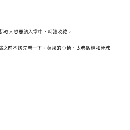
都教人想要納入掌中，呵護收藏。
、要跳之前不妨先看一下、蘋果的心情、太卷飯糰和棒球