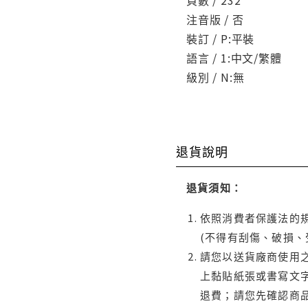
注音版 / 否
裝訂 / P:平裝
語言 / 1:中文/繁體
級別 / N:無
退貨說明
退貨須知：
依照消費者保護法的規
(不得有刮傷、破損、
請您以送貨廠商使用
上黏貼紙張或書寫文
退費；請您先確認商