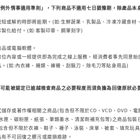
理例外情事適用準則」，下列商品不適用七日猶豫期，除產品本
短或解約時即將逾期。(如:生鮮蔬果、乳製品、冷凍冷藏食材、
製化給付。(如:客製印章、鋼筆刻字)
商品或電腦軟體。
位內容或一經提供即為完成之線上服務，經消費者事先同意始提
。(如:內衣褲、襪類、褲襪、刮鬍刀、除毛刀等貼身用品)
可能被認定已逾越檢查商品之必要程度而須負擔為回復原狀必要
儲存或著作權相關之商品(包含但不限於CD、VCD、DVD、電
水匣、碳粉匣、紙張、筆類墨水、清潔劑補充包等)之商品包裝已
(包含但不限於衣褲、鞋子、襪子、泳裝、床單、被套、填充玩具
品有不可回復之髒污或磨損痕跡。