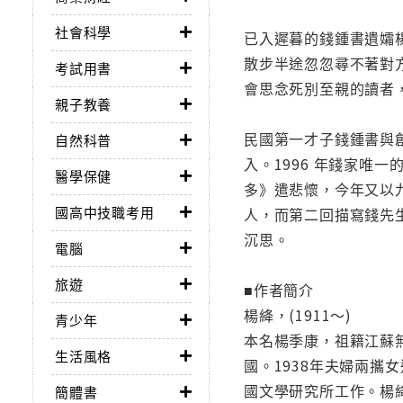
社會科學
已入遲暮的錢鍾書遺孀
散步半途忽忽尋不著對
考試用書
會思念死別至親的讀者
親子教養
民國第一才子錢鍾書與
自然科普
入。1996 年錢家
醫學保健
多》遣悲懷，今年又以
國高中技職考用
人，而第二回描寫錢先
沉思。
電腦
旅遊
■作者簡介
楊絳，(1911～)
青少年
本名楊季康，祖籍江蘇無
生活風格
國。1938年夫婦兩攜
國文學研究所工作。楊
簡體書