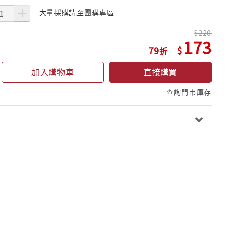
大量採購請至團購專區
220
173
79
加入購物車
直接購買
查詢門市庫存