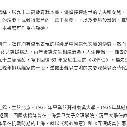
楊絳，以九十二高齡寫就本書，傷悼接連謝世的丈夫和女兒，
方的瑣夢，或難得聚首的「萬里長夢」，以及夢境般滑過、真
，本書應可作為拍額磚。
創作、譯作均有傑出表現的楊絳是中國當代文壇的傳奇，然而
唯一的女兒錢媛病逝，兩年後錢先生相繼過逝，人生伴侶一一離
九十二歲高齡，寫下回憶 63 年家庭生活的《我們仨》。楊
生晚年抱病離家的一段，透露出難以言喻的夫妻深情以及時代
錫，生於北京。1932 年畢業於蘇州東吳大學。1935年與
女返國，回國後楊絳曾在上海震旦女子文理學院、清華大學任教
絳早在抗戰時期的上海，就以《稱心如意》和《弄假成真》兩