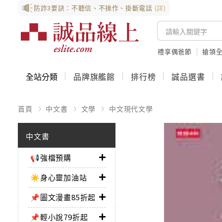
防詐3要訣：不聽信、不操作、掛斷電話
(詳)
禮享偶爸節
搶領全
全站分類
品牌旗艦館
排行榜
誠品選書
首頁
中文書
文學
中文現代文學
中文書
📢強檔預購
☀️身心靈加油站
📌圖文漫畫85折起
📌輕小說79折起