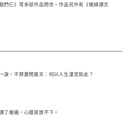
我們仨》等多部作品問世。作品另外有《楊絳譯文
一淚，不禁要問蒼天：何以人生淒苦如此？
讀了幾遍，心還是放不下。