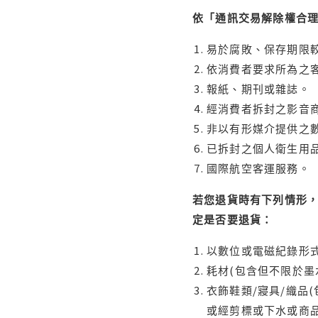
依「通訊交易解除權合
易於腐敗、保存期限較
依消費者要求所為之客
報紙、期刊或雜誌。
經消費者拆封之影音
非以有形媒介提供之數
已拆封之個人衛生用品
國際航空客運服務。
若您退貨時有下列情形，
定是否要退貨：
以數位或電磁紀錄形式
耗材(包含但不限於墨
衣飾鞋類/寢具/織品
或經剪標或下水或商