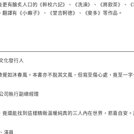
後更有膾炙人口的《幹校六記》、《洗澡》、《將飲茶》、《
。翻譯有《小癩子》、《堂吉軻德》、《斐多》等作品。
文化發行人
總覺如沐春風。本書亦不脫其文風，但寫至傷心處，竟至一字
視公司執行副總經理
，竟還能找到這樣精緻溫暖純真的三人內在世界，悲喜自安。
、演員