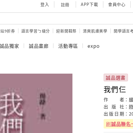
登入
APP下載
會員中心
註冊
站9折券
語言學習ㄅ級分
迎新開鞋祭
清爽肌膚美學
開學語言
誠品獨家
誠品畫廊
活動專區
expo
誠品選書
我們仨
作
者：
出
版
社：
出
版
日
期：
2
刷
誠品聯名