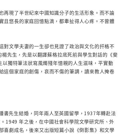
也再現了半世紀來中國知識分子的生活形象。而不論
實且悠長的家庭回憶點滴，都牽扯得人心疼。不曾體
這對文學夫妻的一生卻也見證了政治與文化的扞格不
去的楊先生，先是以翻譯蘇格拉底死前與學生對話的《斐
先生以獨特筆法狀寫風燭殘年憶親的人生滋味，平實動
給這個家庭的創傷，哀而不傷的筆調，讀來教人掩卷
錢鍾書先生結婚，同年兩人至英國留學，1937年轉赴法
。1949 年之後，在中國社會科學院文學研究所、外
部喜劇成名，後來又出版短篇小說《倒影集》和文學