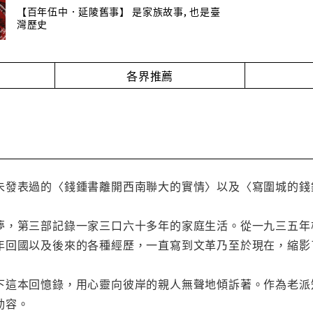
【百年伍中．延陵舊事】 是家族故事, 也是臺
灣歷史
各界推薦
未發表過的〈錢鍾書離開西南聯大的實情〉以及〈寫圍城的錢
夢，第三部記錄一家三口六十多年的家庭生活。從一九三五年
年回國以及後來的各種經歷，一直寫到文革乃至於現在，縮影
下這本回憶錄，用心靈向彼岸的親人無聲地傾訴著。作為老派
動容。