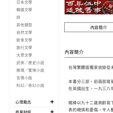
日本文學
韓國文學
詩
其他類型
內容簡介
自然文學
飲食文學
旅行文學
內容簡介
大眾文學
武俠／歷史小說
台灣繁體版獨家收錄從
推理／驚悚小說
言情小說
本書分三部，前兩部寫
科幻／奇幻小說
在英國出生，一九三八
心理勵志
楊絳以九十二歲高齡寫
表的親情和憂傷，令人
商業財經