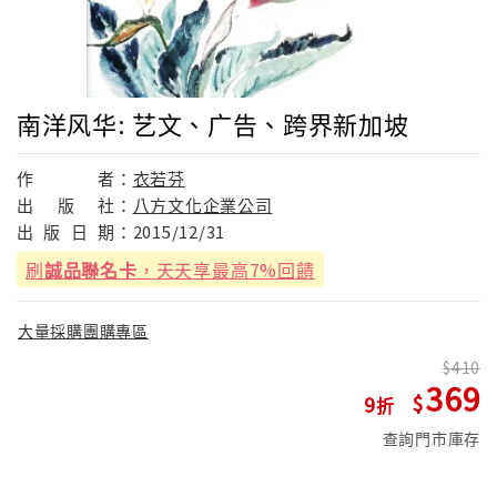
南洋风华: 艺文、广告、跨界新加坡
作
者：
衣若芬
出
版
社：
八方文化企業公司
出
版
日
期：
2015/12/31
刷
誠品聯名卡
，天天享最高7%回饋
大量採購團購專區
410
369
9
查詢門市庫存