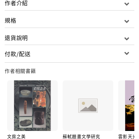
作者介紹
己的芬芳。杜南發先生為本書寫序。
規格
退貨說明
付款/配送
作者相關書籍
文房之美
蘇軾題畫文學研究
雲影天光: