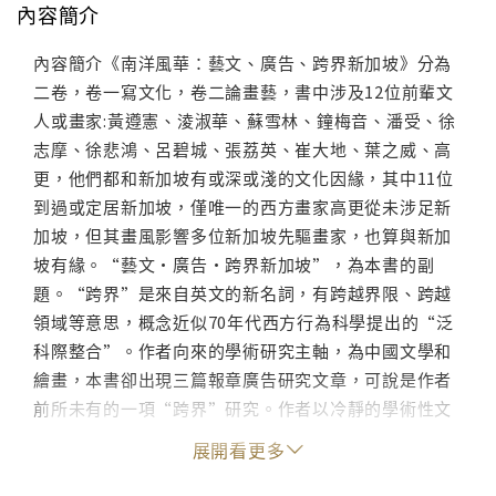
內容簡介
內容簡介《南洋風華：藝文、廣告、跨界新加坡》分為
二卷，卷一寫文化，卷二論畫藝，書中涉及12位前輩文
人或畫家:黃遵憲、淩淑華、蘇雪林、鐘梅音、潘受、徐
志摩、徐悲鴻、呂碧城、張荔英、崔大地、葉之威、高
更，他們都和新加坡有或深或淺的文化因緣，其中11位
到過或定居新加坡，僅唯一的西方畫家高更從未涉足新
加坡，但其畫風影響多位新加坡先驅畫家，也算與新加
坡有緣。“藝文•廣告•跨界新加坡”，為本書的副
題。“跨界”是來自英文的新名詞，有跨越界限、跨越
領域等意思，概念近似70年代西方行為科學提出的“泛
科際整合”。作者向來的學術研究主軸，為中國文學和
繪畫，本書卻出現三篇報章廣告研究文章，可說是作者
前所未有的一項“跨界”研究。作者以冷靜的學術性文
字，慢慢梳理一個個南洋文化題材，宛如幽徑掇英，細
展開看更多
心採集片片歲月風華，一花一葉，閃爍著熱帶陽光的色
彩，慢慢集積，漸漸成型，慢慢就有了自己的溫度，自