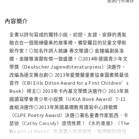
查詢門市庫存
內容簡介
全書以詩句寫成的獨特小說，初戀、友誼、安靜的勇氣
融合在一個簡練優美的故事裡，備受矚目的兒童文學新
銳作家！◎知名作詞人姚謙 專文導讀◎ 金鐘編劇吳洛
纓、金鐘導演鄭有傑一致盛讚！◎2014年德國青少年文
學獎（Deutscher Jugendliteraturpreis）決選作，
改編為德文舞台劇◎ 2013年愛爾蘭童書協會圖書獎最佳
首作（CBI Eilís Dillon Award for a First Children’s
Book）得主◎ 2013年卡內基文學獎決選作◎ 2013年英
國讀寫學會青少年小說獎（UKLA Book Award）7-11
歲組決選作◎2013年英國基礎教育讀寫中心詩歌獎
（CLPE Poetry Award）決選◎著名童書作家凱西．卡
瑟迪（Cathy Cassidy）盛情推薦！《水的重量》（The
Weight of Water）充滿驚人的原創性，無押韻的詩句