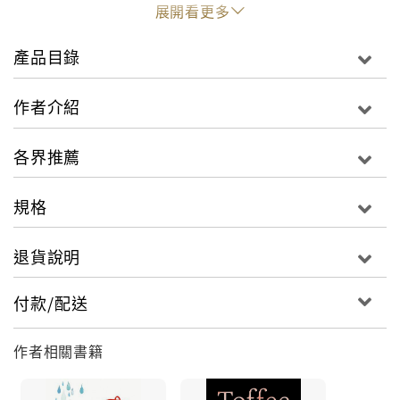
順暢流動，賦予凝練的情感與呼吸空間，核心是簡單的
展開看更多
青少年成長主題，同時也觸及移民兒童普遍經驗的孤寂
處境。女孩安靜的勇氣流倘其間，是一個獨特動人的故
產品目錄
事。女孩凱希恩卡的父親某日不告而別，拋下妻女離開
波蘭追尋自己的新生。傷心欲絕的母親一心一意要找到
作者介紹
丈夫，憑著寄來支票的信封地址，與凱西恩卡帶著一只
行李箱、塞滿衣服的舊洗衣袋，前往英國。凱希恩卡原
各界推薦
本就不願離開波蘭，她們在考文垂（Coventry）落腳的
公寓破舊又潮濕，讓她更是憂鬱。更糟的是，將近十三
規格
歲的凱西恩卡硬是被分到較低年級，男同學對她投射異
樣眼光，女同學排擠她，成為格格不入的邊緣人。回到
退貨說明
家也無法得到溫暖，母親一有空就在街上繞了又繞尋找
父親的身影。凱希恩卡非常寂寞。只有游泳是她堅持的
付款/配送
事，她在水裡釋放能量，像鬥士一樣踢水。直到某個特
別的男孩威廉游進了她的生命，凱希恩卡才逐漸發現，
要不被悲傷和孤單淹沒，還有很多別的方法……
作者相關書籍