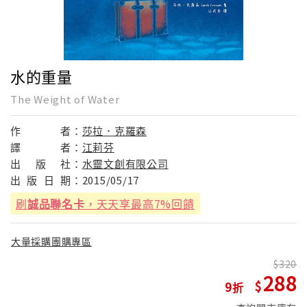
水的重量
The Weight of Water
作
者：
莎拉．克羅森
譯
者：
江莉芬
出
版
社：
水靈文創有限公司
出
版
日
期：
2015/05/17
刷
誠品聯名卡
，天天享最高7%回饋
大量採購團購專區
320
288
9