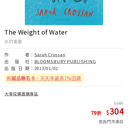
The Weight of Water
水的重量
作
者：
Sarah Crossan
出
版
社：
BLOOMSBURY PUBLISHING
出
版
日
期：
2013/01/02
刷
誠品聯名卡
，天天享最高7%回饋
大量採購團購專區
385
304
79
查詢門市庫存