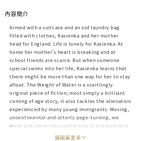
內容簡介
Armed with a suitcase and an old laundry bag
filled with clothes, Kasienka and her mother
head for England. Life is lonely for Kasienka. At
home her mother's heart is breaking and at
school friends are scarce. But when someone
special swims into her life, Kasienka learns that
there might be more than one way for her to stay
afloat. The Weight of Water is a startlingly
original piece of fiction; most simply a brilliant
coming of age story, it also tackles the alienation
experienced by many young immigrants. Moving,
unsentimental and utterly page-turning, we
meet and share the experiences of a remarkable
girl who shows us how quiet courage prevails.
展開看更多