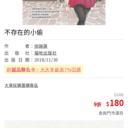
不存在的小偷
作
者：
徐瑞蓮
出
版
社：
福地出版社
出
版
日
期：
2018/11/30
刷
誠品聯名卡
，天天享最高7%回饋
大量採購團購專區
200
180
9
查詢門市庫存