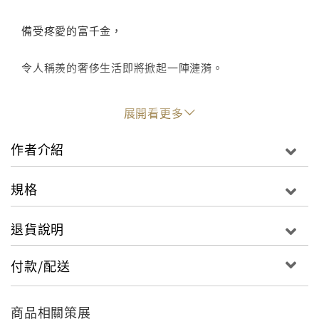
備受疼愛的富千金，
令人稱羨的奢侈生活即將掀起一陣漣漪。
身邊的東西開始一件一件「消失」，
展開看更多
她開始懷疑身邊的每一個人……
作者介紹
而她失去的，只有表面看起來這麼簡單嗎？
規格
退貨說明
付款/配送
商品相關策展