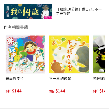
【晨讀10分鐘】做自己, 不一
定要叛逆
作者相關書籍
米蟲幾步拉
不一樣的晚餐
黑臉貓的
$144
$144
$144
9折
9折
9折