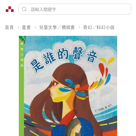
首頁
童書
兒童文學／橋樑書
奇幻／科幻小說