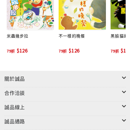
米蟲幾步拉
不一樣的晚餐
黑臉貓的
$126
$126
$12
79折
79折
79折
關於誠品
合作洽談
誠品線上
誠品通路