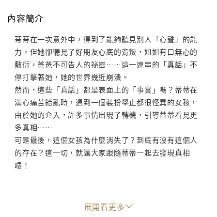
內容簡介
蒂蒂在一次意外中，得到了能夠聽見別人「心聲」的能
力，但她卻聽見了好朋友心底的背叛，姐姐有口無心的
敷衍，爸爸不可告人的祕密……這一連串的「真話」不
停打擊著她，她的世界幾近崩潰。
然而，這些「真話」都是表面上的「事實」嗎？蒂蒂在
滿心痛苦錯亂時，遇到一個裝扮舉止都很怪異的女孩，
由於她的介入，許多事情出現了轉機，引導蒂蒂看見更
多真相……
可是最後，這個女孩為什麼消失了？到底有沒有這個人
的存在？這一切，就讓大家跟隨蒂蒂一起去發現真相
嘍！
展開看更多