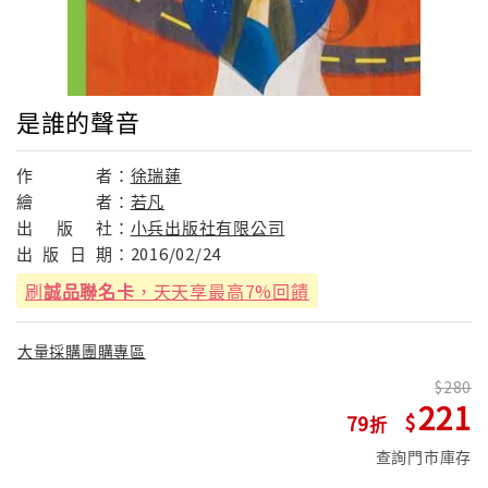
是誰的聲音
作
者：
徐瑞蓮
繪
者：
若凡
出
版
社：
小兵出版社有限公司
出
版
日
期：
2016/02/24
刷
誠品聯名卡
，天天享最高7%回饋
大量採購團購專區
280
221
79
查詢門市庫存