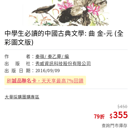
中學生必讀的中國古典文學: 曲 金-元 (全
彩圖文版)
作
者：
秦嶺/ 秦乙塵/ 編
出
版
社：
秀威資訊科技股份有限公司
出
版
日
期：
2016/09/09
刷
誠品聯名卡
，天天享最高7%回饋
大量採購團購專區
450
355
79
查詢門市庫存