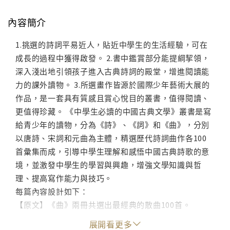
內容簡介
1.挑選的詩詞平易近人，貼近中學生的生活經驗，可在
成長的過程中獲得啟發。 2.書中鑑賞部分能提綱挈領，
深入淺出地引領孩子進入古典詩詞的殿堂，增進閱讀能
力的課外讀物。 3.所選畫作皆源於國際少年藝術大展的
作品，是一套具有質感且賞心悅目的叢書，值得閱讀、
更值得珍藏。 《中學生必讀的中國古典文學》叢書是寫
給青少年的讀物，分為《詩》、《詞》和《曲》，分別
以唐詩、宋詞和元曲為主體，精選歷代詩詞曲作各100
首彙集而成，引導中學生理解和感悟中國古典詩歌的意
境，並激發中學生的學習與興趣，增強文學知識與哲
理、提高寫作能力與技巧。
每篇內容設計如下：
【原文】《曲》兩冊共選出最經典的散曲100首。
【作者】深入淺出地描述作者創作的背景故事。
展開看更多