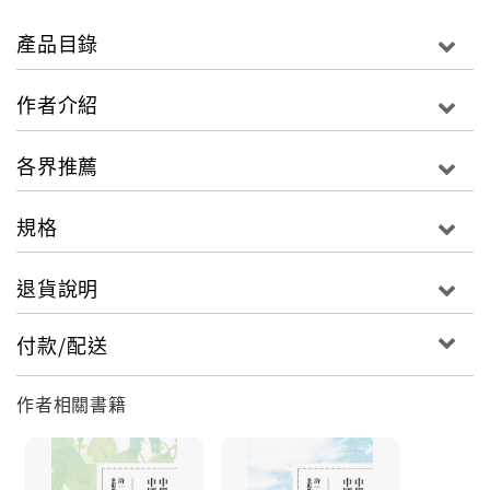
【注釋】難字與難詞的意義解釋，提昇閱讀力。
【名句】選出原作精華的句子與主旨，點出重點寓意。
產品目錄
【鑑賞】解讀原文故事的歷史背景與意義，讓讀者體會
古文意境與想像，得到不同的成長與啟發。
作者介紹
【今譯】將深奧的文章內涵和寓意白話語譯，有助於讀
者對內容的理解與記憶。
各界推薦
規格
退貨說明
付款/配送
作者相關書籍