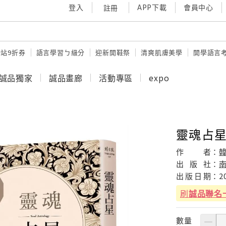
登入
APP下載
會員中心
註冊
站9折券
語言學習ㄅ級分
迎新開鞋祭
清爽肌膚美學
開學語言
誠品獨家
誠品畫廊
活動專區
expo
靈魂占星
作
者：
出
版
社：
出
版
日
期：
2
刷
誠品聯名
數量