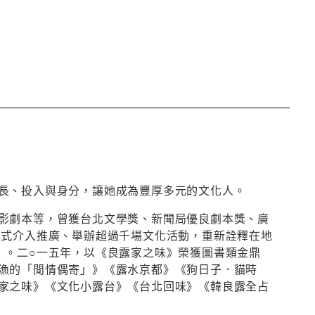
長、投入與身分，讓她成為豐厚多元的文化人。
影劇本等，曾獲台北文學獎、新聞局優良劇本獎、廣
方式介入推廣、舉辦超過千場文化活動，重新詮釋在地
」。二○一五年，以《良露家之味》榮獲圖書類金鼎
漁的「閒情偶寄」》《露水京都》《狗日子．貓時
家之味》《文化小露台》《台北回味》《韓良露全占