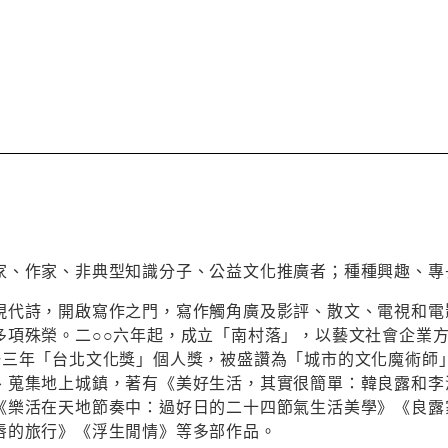
家、作家、非典型知識分子、公益文化推廣者；種種興趣、專
現代詩，開啟寫作之門，寫作觸角廣及影評、散文、電視和電
多項殊榮。二○○六年起，成立「南村落」，以藝文社會企業
一三年「台北文化獎」個人獎，被盛讚為「城市的文化魔術師
、蒐集地上城鎮，著有《美好生活，其實很簡單：韓良露和李
《樂活在天地節奏中：過好日的二十四節氣生活美學》《良露
唇的旅行》《浮生閒情》等多部作品。