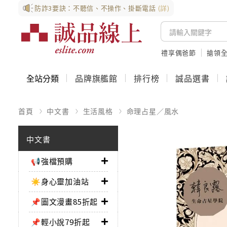
防詐3要訣：不聽信、不操作、掛斷電話
(詳)
禮享偶爸節
搶領全
全站分類
品牌旗艦館
排行榜
誠品選書
首頁
中文書
生活風格
命理占星／風水
中文書
📢強檔預購
☀️身心靈加油站
📌圖文漫畫85折起
📌輕小說79折起