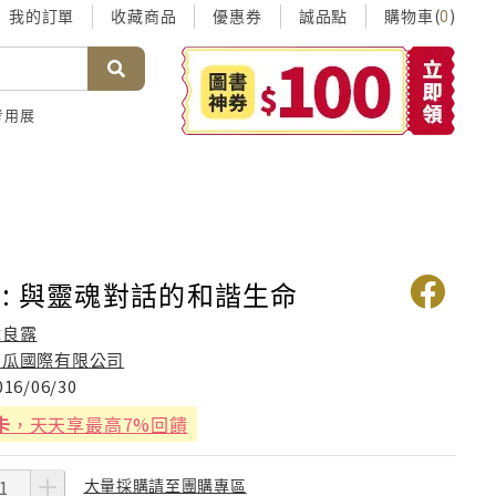
我的訂單
收藏商品
優惠券
誠品點
購物車(
)
0
考用展
: 與靈魂對話的和諧生命
韓良露
南瓜國際有限公司
016/06/30
卡
，天天享最高7%回饋
大量採購請至團購專區