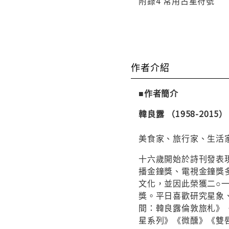
附錄4 常用占星符號
作者介紹
■作者簡介
韓良露 （1958-2015）
美食家、旅行家、生活
十六歲開始於詩刊發表
播金鐘獎、電視金鐘獎
文化，並因此榮獲二○
獎。平日喜歡研究星象
間：韓良露倫敦旅札》
星系列》《微醺》《雙