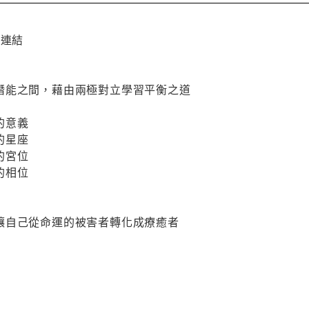
宙連結
潛能之間，藉由兩極對立學習平衡之道
點的意義
點的星座
點的宮位
點的相位
讓自己從命運的被害者轉化成療癒者