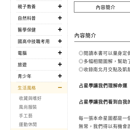
親子教養
內容簡介
自然科普
醫學保健
內容簡介
國高中技職考用
◎閱讀本書可以量身定
電腦
◎多幅相關圖解，幫助
旅遊
◎收錄南北月交點及凱
青少年
占星學讓我們理解命運
生活風格
收藏與嗜好
占星學讓我們看到自我
風尚服裝
手工藝
每一張本命星圖都是一
運動休閒
無常，我們得以有機會