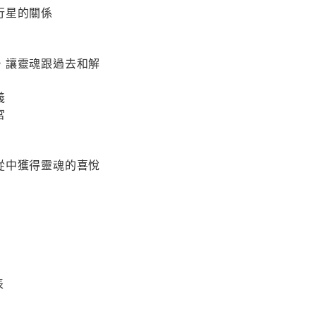
他行星的關係
，讓靈魂跟過去和解
義
宮
從中獲得靈魂的喜悅
表