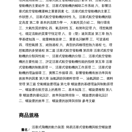
理與應用限制 三、活塞式航空發動機的設計要求 四、活塞式航空
發動機的主要組件 五、活塞式發動機的輔助工作系統 六、影響活
塞式航空發動機運轉之重要因素 七、活塞式航空發動機的主要工
作狀態 八、活塞式航空發動機的特性 九、活塞式航空發動機的額
定高度 第二章 基本的流體力學 一、大氣性質介紹 二、飛行環境
三、大氣性質的變化 四、氣流特性 五、柏努利定理 六、理想氣體
七、穩定流動的質量守恆定理 八、音（聲）速與震波 第三章 熱力
學基礎知識 一、能量轉換規律 二、重要名詞解釋 三、可逆過程
四、理想氣體 五、絕熱過程 六、典型的四種理想熱力過程 七、理
想氣體的多變過程 第二篇 活塞式航空發動機 第四章 活塞式航空發
動機的分類與性能 一、活塞式發動機的分類 二、活塞式航空發動
機的主要性能 三、評定活塞式航空發動機性能的指標 第五章 活塞
式發動機的制動原理 一、活塞式發動機的工作原理 二、活塞式發
動機的理論循環 三、實際工作循環 四、影響發動機有效功率與有
效效率的因素 第六章 油氣調節與燃料管理 一、油氣調節 二、燃料
管理 第三篇 空氣螺旋槳理論 第七章 螺旋槳的基礎理論與制動原理
一、螺旋槳在航空器上的應用 二、基本知識 三、螺旋槳種類 第八
章 螺旋槳的優化設計、效率與故障排除 一、螺旋槳的優化設計
二、螺旋槳的效率 三、螺旋槳的故障與排除 參考文獻
商品規格
活塞式飛機的動力裝置: 簡易活塞式發動機與航空螺旋槳
書名 /