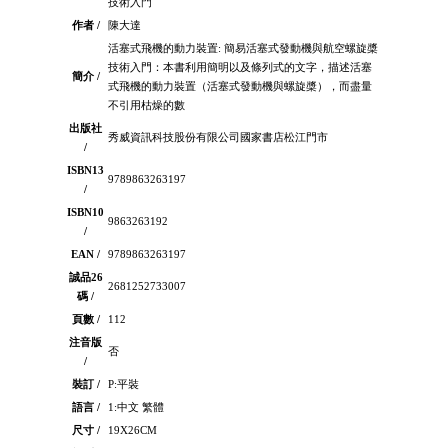
技術入門
作者 /
陳大達
活塞式飛機的動力裝置: 簡易活塞式發動機與航空螺旋槳
技術入門：本書利用簡明以及條列式的文字，描述活塞
簡介 /
式飛機的動力裝置（活塞式發動機與螺旋槳），而盡量
不引用枯燥的數
出版社
秀威資訊科技股份有限公司國家書店松江門市
/
ISBN13
9789863263197
/
ISBN10
9863263192
/
EAN /
9789863263197
誠品26
2681252733007
碼 /
頁數 /
112
注音版
否
/
裝訂 /
P:平裝
語言 /
1:中文 繁體
尺寸 /
19X26CM