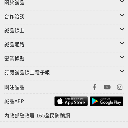
關於誠品
植物建立關係的重要性—植物是如何創造愛的氛圍來幫
助人、疾病的探討、如何製造具療效的雪松油、小農節
合作洽談
慶、吟遊歌者、深藏永恆古老智慧的石墓….等。又是一
本直觸人心、充滿美好力量及令人大開眼界的經典著
誠品線上
作！
誠品通路
這是一本包含了我們一生中最重要話題的書！人與自然
的連結、撫養小孩、自然農耕、人類潛能發展、愛、身
營業據點
心靈療癒、健康飲食、超自然能力以及更多有趣話題等
待您來探索！
訂閱誠品線上電子報
關注誠品
誠品APP
內政部警政署
165全民防騙網