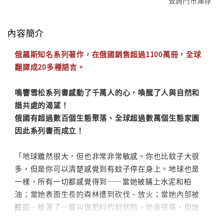
查詢門市庫存
內容簡介
俄羅斯知名系列著作，在俄國銷售超過1100萬冊，全球
翻譯成20多種語言。
鳴響雪松系列書感動了千萬人的心，喚醒了人與自然和
諧共處的渴望！
俄國有超過數百個生態聚落、全球超過數萬個生態家園
因此系列書而成立！
「地球雖然很大，但也非常非常敏感。你也比蚊子大很
多，但是你可以清楚感覺到有蚊子停在身上。地球也是
一樣，所有一切都感覺得到——當她被鋪上水泥和柏
油；當她表面生長的森林遭到砍伐、放火；當她內部被
挖掘、被灑了一層叫做肥料的粉狀物。她會很痛，但她