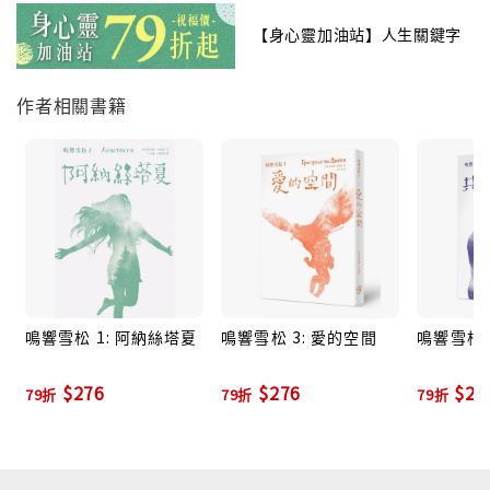
【身心靈加油站】人生關鍵字
繼第一集出版之後，沒有寫作經驗的米格烈，一躍成了
俄羅斯的暢銷書作家。阿納絲塔夏的夢想也一個接著一
作者相關書籍
個地成真了，讓讀者目睹了夢想的偉大力量！讀者也紛
紛至信給作者，要求聽更多的故事。
米格烈在離開森林後，是如何放下生意、克服萬難將書
成功地出版？
這位與眾不同的阿納絲塔夏她究竟是誰？
米格烈是如何被她選上，來協助她傳訊、甚至成為了她
心愛的人？
阿納絲塔夏還跟他說了些什麼？
鳴響雪松 1: 阿納絲塔夏
鳴響雪松 3: 愛的空間
鳴響雪松 
$276
$276
$27
在第二集中，米格烈述說了更多他自己都無法置信的奇
79折
79折
79折
妙故事！不只包含更多與阿納絲塔夏精采絕倫的對話，
也包含了許多阿納絲塔夏祖父真誠動人的深度智慧。其
他話題還包括了：阿納絲塔夏奇特感人的成長故事、與