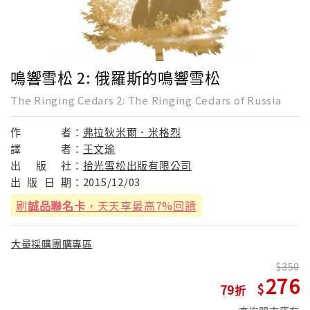
鳴響雪松 2: 俄羅斯的鳴響雪松
The Ringing Cedars 2: The Ringing Cedars of Russia
作
者：
弗拉狄米爾．米格烈
譯
者：
王文瑜
出
版
社：
拾光雪松出版有限公司
出
版
日
期：
2015/12/03
刷
誠品聯名卡
，天天享最高7%回饋
大量採購團購專區
350
276
79