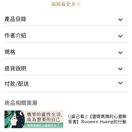
還是愛著人類，就像母親愛著她的小孩。」
展開看更多
──阿納絲塔夏
產品目錄
「我不是一個作家，過去沒有任何創作經驗，為此還請
讀者包涵我平鋪直敘的寫作方式。這本書並非關於社會
作者介紹
和政治的新聞報導，也不屬於小說或奇幻冒險故事。儘
管書裡面描述了種種奇幻非凡的情節，我仍然沒辦法認
規格
定它屬於什麼類型。這本書寫的是一位奇女子的故事，
她的天賦為療癒人的身與心。」
退貨說明
──弗拉狄米爾．米格烈
付款/配送
「她會讓愛的美麗詩句充滿整個世界，就像一場春雨，
洗去地球沉積已久的污泥。」阿納絲塔夏的祖父說。
「她要怎麼辦到？」我問。
商品相關策展
「用她心中的熱情和夢想的力量，散發源源不絕的靈感
與光。」他回答。
\\留己看//【靈媒媽媽的心靈解
答書】Ruowen Huang的行動
「她的夢想有什麼不為人知的力量？」
之書
「身為人/創造者的力量。」