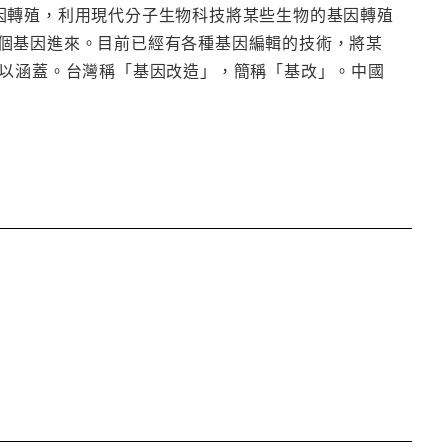
即基因轉殖，利用現代分子生物科技將某些生物的基因轉殖
個基因進來。目前已經有各種基因編輯的技術，將某
基改)來加以涵蓋。台灣稱「基因改造」，簡稱「基改」。中國