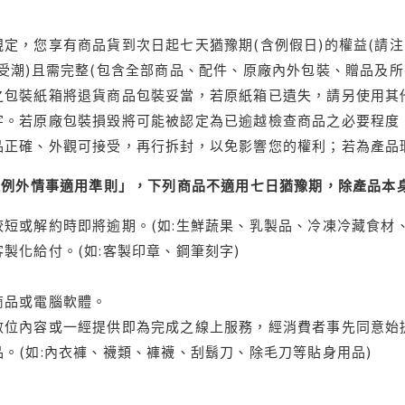
定，您享有商品貨到次日起七天猶豫期(含例假日)的權益(請
受潮)且需完整(包含全部商品、配件、原廠內外包裝、贈品及所
之包裝紙箱將退貨商品包裝妥當，若原紙箱已遺失，請另使用其
字。若原廠包裝損毀將可能被認定為已逾越檢查商品之必要程度，
品正確、外觀可接受，再行拆封，以免影響您的權利；若為產品
理例外情事適用準則」，下列商品不適用七日猶豫期，除產品本
短或解約時即將逾期。(如:生鮮蔬果、乳製品、冷凍冷藏食材、
製化給付。(如:客製印章、鋼筆刻字)
商品或電腦軟體。
位內容或一經提供即為完成之線上服務，經消費者事先同意始提
。(如:內衣褲、襪類、褲襪、刮鬍刀、除毛刀等貼身用品)