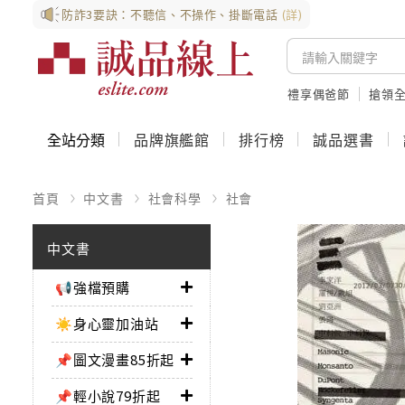
防詐3要訣：不聽信、不操作、掛斷電話
(詳)
禮享偶爸節
搶領全
全站分類
品牌旗艦館
排行榜
誠品選書
首頁
中文書
社會科學
社會
中文書
📢強檔預購
☀️身心靈加油站
📌圖文漫畫85折起
📌輕小說79折起