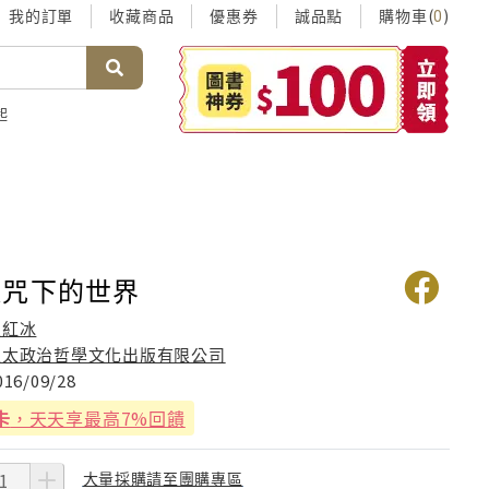
我的訂單
收藏商品
優惠券
誠品點
購物車(
)
0
起
魔咒下的世界
袁紅冰
亞太政治哲學文化出版有限公司
016/09/28
卡
，天天享最高7%回饋
大量採購請至團購專區