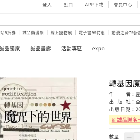
登入
APP下載
會員中心
註冊
站9折券
誠品動漫祭
線上寵物展
電子書99特惠
動漫之音79折
誠品獨家
誠品畫廊
活動專區
expo
轉基因
作
者：
出
版
社：
出
版
日
期：
2
刷
誠品聯名
數量