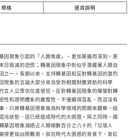
規格
退貨說明
基因現象引起的「人類焦慮」，更加普遍而深刻。原
末日毀滅的恐慌；轉基因現象中則似乎潛藏著人類自
因之一。長期以來，支持轉基因和反對轉基因的激烈
因現象的言論大部分來自受到相關財團資助的科學
代言人公眾信任度很低。反對轉基因現象的陣營對轉
密性和證明體系的嚴整性，不僅顯得混亂，而且沒有
事，只將轉基因現象做為科學領域的問題來觀察，結
混沌狀態—這已經造成時代的大困惑。與之同時，國
轉基因現象滅絕占人類總數百分之八十的「垃圾人
變得更加凶險難測。就在時代大困惑的背景下，袁紅