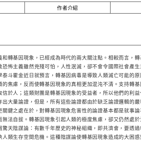
作者介紹
義和轉基因現象，已經成為時代的兩大關注點。相較而言，轉
教恐怖主義雖然兇殘可怕，人性泯滅，卻不會令國際社會產生
學泰斗霍金近日就預言，轉基因病毒是導致人類滅亡可能的原
類的焦慮，反而使轉基因現象的真相更加混沌不清。支持轉基
取信於人；這類財團是轉基因現象的受益者，所以他們的利益
作出大量論證，但是，所有這些論證都由於缺乏論證邏輯的嚴
更關鍵之處在於，對轉基因現象危害性的論證基本都是就事論
而無法自拔。轉基因現象引起人類的極度焦慮，卻又仍然處於
個驚天陰謀論：有數千年歷史的神秘組織，即共濟會，要透過
決人類生存空間危機。這種陰謀論使轉基因現象造成的大困惑