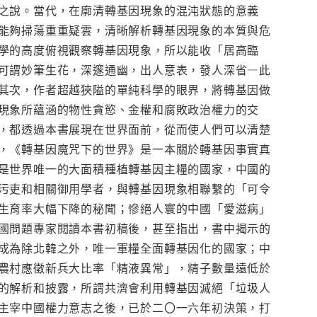
之說。當代，在廓清轉基因現象的混沌狀態的意義
能夠掃蕩重重疑雲，清晰解析轉基因現象的本質與危
學的高度俯視觀察轉基因現象，所以能收「居高臨
可謂妙筆生花，深邃通幽，出人意表，發人深省—此
其次，作者超越狹隘的單純科學的眼界，將轉基因做
現象所蘊涵的物性貪慾、金權和腐敗政治權力的交
，都透過本書展現在世界面前，從而使人們可以清楚
，《轉基因魔咒下的世界》是一本關於轉基因事實真
是世界唯一的大面積種植轉基因主糧的國家，中國的
污吏和相關御用學者，與轉基因現象相聯繫的「可令
生育率大幅下降的秘聞；慘絕人寰的中國「愛滋病」
國問題專家閱讀本書初稿後，甚至指出，書中揭示的
成為除北韓之外，唯一軍糧全面轉基因化的國家；中
農村應徵新兵大比率「精液異常」，精子數量遠低於
的解析和披露，所謂共濟會利用轉基因滅絕「垃圾人
主宰中國權力意志之後，已於二〇一六年初決策，打