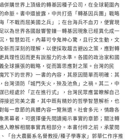
過併購世界上頂級的轉基因種子公司，在全球範圍內
的命脈。書中還披露，中共打造「轉基因兵團」戰略
海「不戰而屈美國之兵」；在台海兵不血刃，便實現
足以為世界各國敲響警鐘—轉基因現象已經異化成一
沉，智慧如花，內幕可令鬼神心驚，且行文生動，文
全新而深刻的理解，以便採取趨吉避凶之策，應對轉
更具理性因而更有說服力的水準。各國的政治家和國
義全球擴張的戰略，從而籌思應對之策。台灣的民
魔咒下的世界》一書的內容，其原因簡單而明確：其
，台灣須防「城門失火，殃及池魚」之禍。其二，中
謀已經處於「正在進行式」，台灣民眾應當瞭解自己
得接近完美之書，其中既有精妙的哲學智慧解析，也
對每一章節的具體內容一覽無遺。社會多元，情趣各
象黑幕者，可選擇優先閱讀揭示事實的章節；關注轉
進入瞭解相關事實真相部分。本書付梓之前，承蒙閱
、「台大農藝系名譽教授/種子學專家」郭華仁作序推