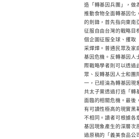
造「轉基因兵團」，做
推動食物全面轉基因化
的劍鋒，首先指向東南
征服自由台灣的戰略目
個企圖征服全球、攫取
采燁燁。普通民眾及家
基因危機。反轉基因人
際戰略學者則可以透過
眾、反轉基因人士和團
一，已經淪為轉基因現
共太子黨透過打造「轉
面臨的相關危機。最後
有可讀性極高的現實黑
不相同。讀者可根據各
基因現象產生的深層次
過原稿的「義美食品公