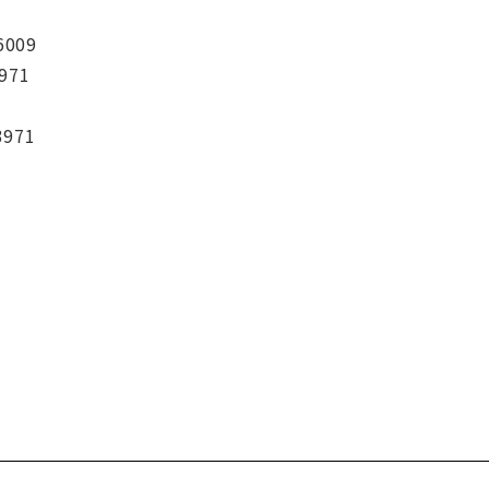
6009
971
3971