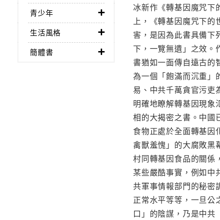
冰新作《轉基因魔咒下
青少年
上，《轉基因魔咒下的
生活風格
害，是因為此書具備下
下，一覽無遺」之效。
簡體書
書猶如一面傳自遠古的
為一個「飽滿而沉重」
易、中共千萬貪官污吏
明確地瞭解轉基因現象
相的大揭密之書。中國
食物正處於全面轉基因
禽獸羞愧」的大腐敗黑
村同轉基因食品的關係
某些嚴酷事實，例如中
共軍事情報部門的秘密
正常水平等等，一旦公
口」的陰謀，乃是中共