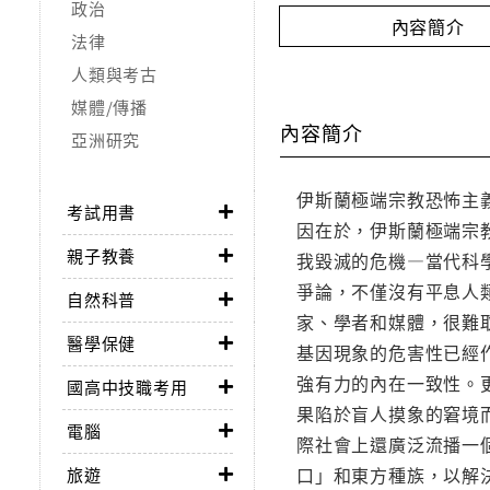
政治
內容簡介
法律
人類與考古
媒體/傳播
內容簡介
亞洲研究
伊斯蘭極端宗教恐怖主
考試用書
因在於，伊斯蘭極端宗
親子教養
我毀滅的危機—當代科
爭論，不僅沒有平息人
自然科普
家、學者和媒體，很難
醫學保健
基因現象的危害性已經
強有力的內在一致性。
國高中技職考用
果陷於盲人摸象的窘境
電腦
際社會上還廣泛流播一
口」和東方種族，以解
旅遊