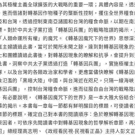
為其極權主義全球擴張的大戰略的重要一環；具體內容是，透
，進而借諸對轉基因作物種子的壟斷性控制，攫住全世界糧食
亞和台灣，透過控制東南亞諸國和台灣的糧食命脈，以期在南
標。對於中共太子黨打造「轉基因兵團」的戰略陰謀的揭示，
「人類命運所有權」的魔咒。《轉基因魔咒下的世界》思想深
庭主婦讀過此書，當可於聞所未聞之餘，達到對轉基因現象的
士和團體讀過此書後，對轉基因現象的瞭解和抗爭，會提升到
此書，洞察中共太子黨透過打造「轉基因兵團」，實施極權主
隊，以及台灣的各類政治家和學者，更應當儘快瞭解《轉基因
象氾濫的「黑暗大陸」中國，與台灣近在咫尺，只隔一線海峽
基因兵團」，控制台灣糧食命脈，進而征服自由台灣的戰略陰
，有必要說明，《轉基因魔咒下的世界》是一本大雅大俗結合
幕的揭示。本書每一章每一節都有鮮明醒目的標題，可使讀者
章節的標題，確定自己對本書的閱讀順序：急於瞭解轉基因現
原因者，可依序先閱讀書中對轉基因現象的哲學解析章節，再
司」總經理高志明、《政經看民視‧民視看正晶》主持人彭文正