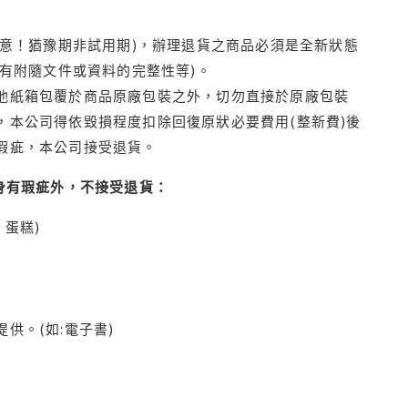
注意！猶豫期非試用期)，辦理退貨之商品必須是全新狀態
有附隨文件或資料的完整性等)。
他紙箱包覆於商品原廠包裝之外，切勿直接於原廠包裝
本公司得依毀損程度扣除回復原狀必要費用(整新費)後
瑕疵，本公司接受退貨。
身有瑕疵外，不接受退貨：
蛋糕)
供。(如:電子書)