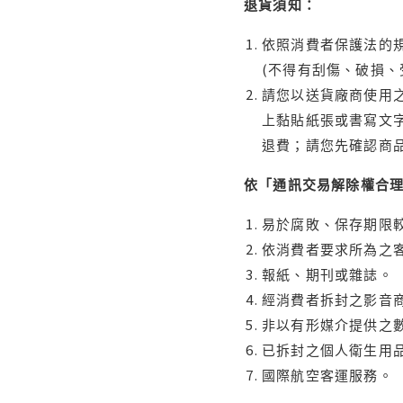
退貨須知：
依照消費者保護法的規
(不得有刮傷、破損、
請您以送貨廠商使用
上黏貼紙張或書寫文
退費；請您先確認商
依「通訊交易解除權合
易於腐敗、保存期限較
依消費者要求所為之客
報紙、期刊或雜誌。
經消費者拆封之影音
非以有形媒介提供之數
已拆封之個人衛生用品
國際航空客運服務。