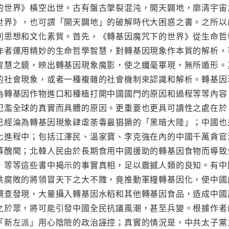
的世界》橫空出世。古有盤古搫裂混沌，開天闢地，廓清宇宙
世界》，也可謂「開天闢地」的破解時代大困惑之書。之所以
列思想和文化素質。首先，《轉基因魔咒下的世界》從生命哲
作者運用精妙的生命哲學智慧，對轉基因現象作本質的解析，
智慧之鏡，映出轉基因現象魔影，使之纖毫畢現，無所遁形。
的社會現象，或者一種複雜的社會機制來認識和解析。轉基因
為轉基因作物進口和種植打開中國國門的原因和過程等等內容
氾濫全球的真實而具體的原因。更重要也更具可讀性之處在於
已經淪為轉基因現象肆虐荼毒最猖獗的「黑暗大陸」；中國也
化進程中；包括江澤民、溫家寶、李克強在內的中國千萬貪官
幕醜聞；北韓人民由於長期食用中國援助的轉基因食物而導致
，等等這些書中揭示的事實真相，足以震撼人類的良知。有中
共腐敗的將領冒天下之大不韙，竟推動軍糧轉基因化，使中國
調查發現，大量攝入轉基因水稻和其他轉基因食品，造成中國
之於眾，將可能引發中國全民抗議風潮，甚至兵變。根據作者
「新左派」用心陰險的政治誣控；真實的情況是，中共太子黨