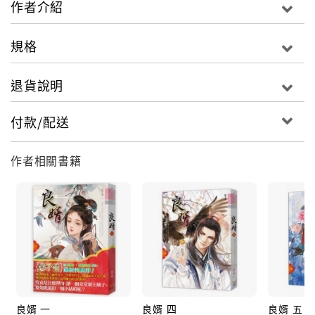
作者介紹
攝政王夫妻無奈面臨分離。
此時他們早已心意相通，互相信任，
規格
就算面臨敵人趁此機會連續而來的挑撥離間，
明珠也早已不會如過去那般易受影響。
退貨說明
她是堂堂攝政王妃，是宇文初不在京城時的強大後盾！
當大局已定，當斯人已逝，
付款/配送
宇文初將攜著她的手，戴上冠冕，登上那至高無上的皇
座！
作者相關書籍
本書另附番外〈醋罈子的故事〉、〈定風波〉、〈吮毒
事件〉、〈憾平生〉。
良婿 一
良婿 四
良婿 五