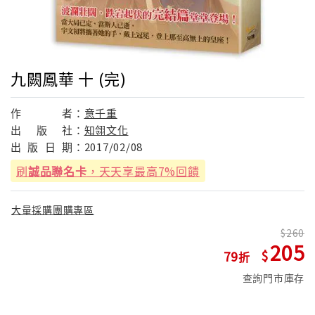
九闕鳳華 十 (完)
作
者：
意千重
出
版
社：
知翎文化
出
版
日
期：
2017/02/08
刷
誠品聯名卡
，天天享最高7%回饋
大量採購團購專區
260
205
79
查詢門市庫存