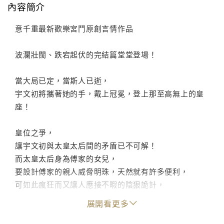
內容簡介
意千重最新歡樂宮鬥原創言情作品
波瀾壯闊、跌宕起伏的完結篇堂堂登場！
當大局已定，當斯人已逝，
宇文初將攜著她的手，戴上冠冕，登上那至高無上的皇
座！
皇位之爭，
讓宇文初與太皇太后間的矛盾已不可解！
而太皇太后身為傅家的女兒，
要設計傅家的親人威脅明珠，天然就有許多便利，
可如此瘋狂而又讓人應接不暇的陰狠詭計，
也將明珠心中的親情消耗殆盡了。
展開看更多
偏偏此時為求北方戰事的順利，宇文初必須親征戰場，