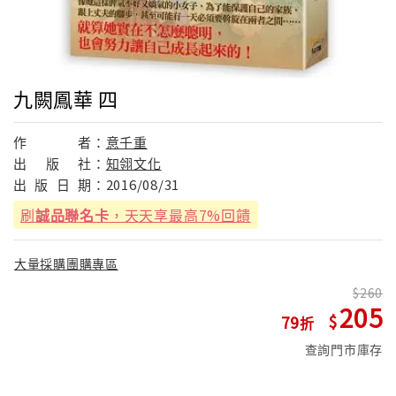
九闕鳳華 四
作
者：
意千重
出
版
社：
知翎文化
出
版
日
期：
2016/08/31
刷
誠品聯名卡
，天天享最高7%回饋
大量採購團購專區
260
205
79
查詢門市庫存