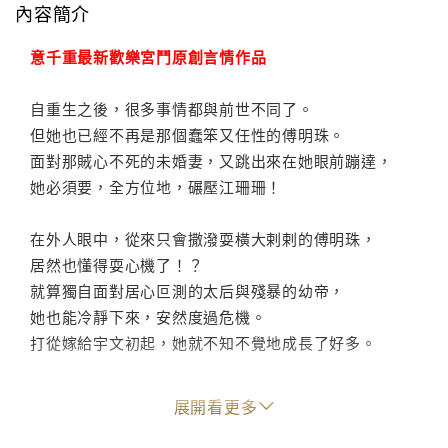
內容簡介
意千重最新歡樂宮鬥原創言情作品
自重生之後，很多事情都與前世不同了。
但她也已經不再是那個蠢笨又任性的傅明珠。
面對那賊心不死的未婚妻，又跳出來在她眼前蹦達，
她必須要，全方位地，碾壓江珊珊！
在外人眼中，從來只會撒潑耍橫大剌剌的傅明珠，
居然也懂得耍心機了！？
就算獨自面對居心叵測的太后與殘暴的幼帝，
她也能冷靜下來，安然度過危機。
打從嫁給宇文初起，她就不知不覺地成長了好多。
越和宇文初相處，她就發現自己忍不住地更喜歡他，
展開看更多
喜歡自己的丈夫又有什麼不對的呢？
更何況，兩情相悅的美好，是她兩輩子來做夢都想要