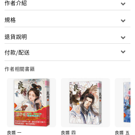
作者介紹
的。
可她身為傅相之女，宇文初又是堂堂貴冑王爺，
規格
他們倆的身分註定要牽扯宮廷鬥爭，
雖說現在能兩家攜手，共同抵抗閔氏和鎮守邊關的「那
退貨說明
一位」，
可萬一有一天，妨礙宇文初的，
付款/配送
是最寵愛她的親姑姑太皇太后呢？
作者相關書籍
良婿 一
良婿 四
良婿 五