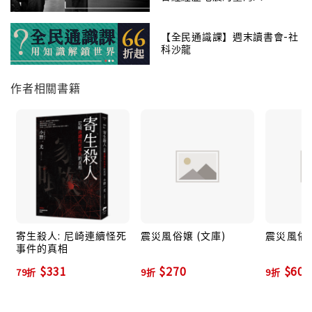
喔。」
【全民通識課】週末讀書會-社
科沙龍
小彩———
「我回來接的第一位客人剛好是氣仙沼的受災戶，這也
作者相關書籍
許是件好事吧。我跟客人聊著當時如何目睹災難的來
臨，然後正因為我們都活了下來，現在才能待在這裡。
可能因為跟其他人擁有相同的遭遇，以前心裡想講但說
不出口的事情，現在反而都能侃侃而談，心情也感到輕
鬆多了。」
雪子———
「妻子或小孩過世的人非常多，還自嘲：『只有自己因
為在很遠的地方工作才沒事。』就算之後不得不轉換心
寄生殺人: 尼崎連續怪死
震災風俗嬢 (文庫)
震災風俗
事件的真相
情回到工作崗位與原本的生活，但家裡已不再有像妻子
$331
$270
$607
這樣活生生的人會帶給他溫暖了。他們說：『雖然叫小
79折
9折
9折
姐很對不起死去的老婆，但也只能靠著這種方式……一
小時、兩小時也好，將痛苦的記憶暫時遺忘。』」