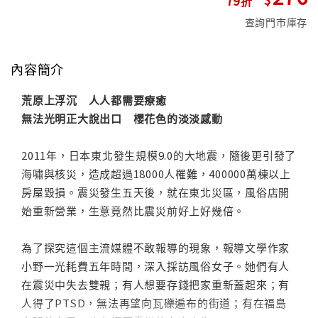
查詢門市庫存
內容簡介
荒原上浮沉 人人都需要療癒
無法光明正大說出口 櫻花色的淡淡感動
2011年，日本東北發生規模9.0的大地震，隨後更引發了
海嘯與核災，造成超過18000人罹難，400000萬棟以上
房屋毀損。震災發生五天後，就在東北災區，風俗店開
始重新營業，生意竟然比震災前好上好幾倍。
為了探究這個主流媒體不敢報導的現象，報導文學作家
小野一光耗費五年時間，深入採訪風俗女子。她們有人
在震災中失去雙親；有人想要存錢把家重新蓋起來；有
人得了PTSD，無法再望向瓦礫遍布的街道；有在福島