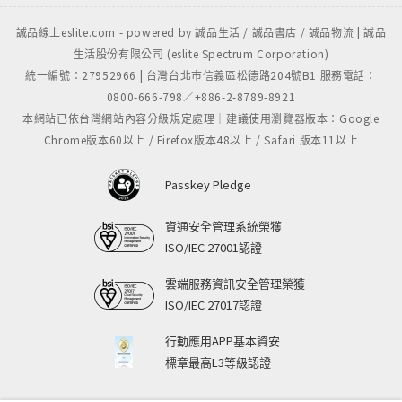
己所有一切都被海嘯沖走，連帶那些珍貴的回憶也付諸
誠品線上eslite.com - powered by 誠品生活 / 誠品書店 / 誠品物流 | 誠品
流水了的感覺。不過上班時可以每天跟人接觸、談話，
生活股份有限公司 (eslite Spectrum Corporation)
也不失為一種轉換心情的方式，而且又有收入⋯⋯」
統一編號：27952966 | 台灣台北市信義區松德路204號B1 服務電話：
0800-666-798／+886-2-8789-8921
小雅———
本網站已依台灣網站內容分級規定處理｜建議使用瀏覽器版本：Google
「明確地決定以護理師為目標，是經驗了震災之後的
Chrome版本60以上 / Firefox版本48以上 / Safari 版本11以上
事。之前我的目標都是美容師之類的，雖然媽媽曾建議
我選擇護理師為職業，不過覺得不適合自己，沒有積極
Passkey Pledge
考慮。在震災中，受到很多人的幫助，真切感受到生命
的重量……不管什麼工作都會對人帶來助益，但我自問
資通安全管理系統榮獲
什麼是最能助人的工作，內心的答案就是護理師。」
ISO/IEC 27001認證
雲端服務資訊安全管理榮獲
小瞳———
ISO/IEC 27017認證
「一位大約三十幾歲的消防員。他是從外縣市趕來這邊
支援的，據說一直在Ｑ市擔任遺體搜索的工作。在那
行動應用APP基本資安
邊，有很多不成形、根本認不出是誰的遺體；整具身體
標章最高L3等級認證
支離破碎，最後只找到腳，或者缺了頭的……還有在曾