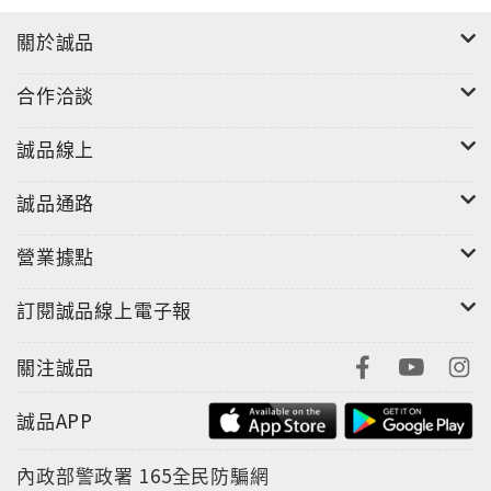
關於誠品
沙織———
「海嘯雖然沖進家裡，但是房子還有留存下來沒有被破
合作洽談
壞掉。所以那一個星期我都會回去拿些必需品之類的。
但卻被人縱火，全部燒光了。當時附近好幾戶人家都遭
誠品線上
遇這樣的事，於是開始有傳聞，說海嘯來的時候家裡遭
到祝融的人放火把沒事的房子給燒了。」
誠品通路
小咲———
營業據點
「另一方面也會想，真不該嫁到福島這邊來。最近對輻
射的不安比起以前已經比較淡了。心底某處總會覺得
訂閱誠品線上電子報
『我們大人怎麼樣都沒關係，小孩實在太可憐了』。然
後另外就是，看到福島縣產的食材跟外縣市的放在一起
關注誠品
賣，會選擇買後者來吃。」
誠品APP
詩穗———
內政部警政署
165全民防騙網
「我是不太會覺得憂鬱啦，但卻有種失落感。有一種自