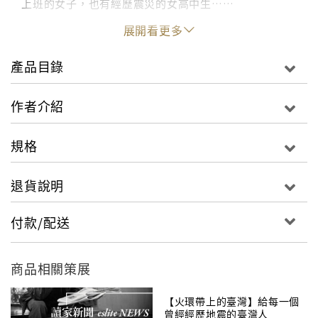
上班的女子，也有經歷震災的女高中生……
展開看更多
九位風俗女子的人生，倒映出災區男人們的心靈重建
圖，也溫柔訴說著生命的無常。
產品目錄
Chaco———
作者介紹
「重新開始接客那時，地震才剛發生沒幾天，有次照客
人給的地址過去，結果看到被瓦礫堆給包圍住的公寓，
規格
一樓完全被海嘯沖毀了，客人就住在那上面的二樓。看
到志工們都在搜尋礫石堆下的遺體，我覺得有點害怕，
退貨說明
心想：『這種地方真的還能住人嗎？』拜託車伕陪我一
起上去，一上去發現還真的有住人。」
付款/配送
小愛———
「『車子沒了』、『房子被沖走了』，聽了好多這樣的
商品相關策展
話。每個人都是在追求療癒呢。聽到客人口中說出『想
解脫』或是『想讓心情平靜下來』，我也好想助他們一
【火環帶上的臺灣】給每一個
曾經經歷地震的臺灣人
臂之力。像是有人希望我幫他洗頭髮，我就會幫他洗