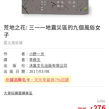
荒地之花: 三一一地震災區的九個風俗女
子
震災風俗嬢
作
者：
小野一光
譯
者：
李舜文
出
版
社：
沐風文化出版有限公司
出
版
日
期：
2017/03/08
刷
誠品聯名卡
，天天享最高7%回饋
大量採購團購專區
350
276
79