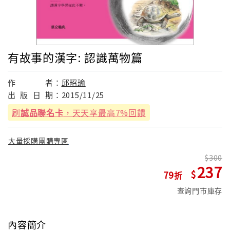
有故事的漢字: 認識萬物篇
作
者：
邱昭瑜
出
版
日
期：
2015/11/25
刷
誠品聯名卡
，天天享最高7%回饋
大量採購團購專區
300
237
79
查詢門市庫存
內容簡介