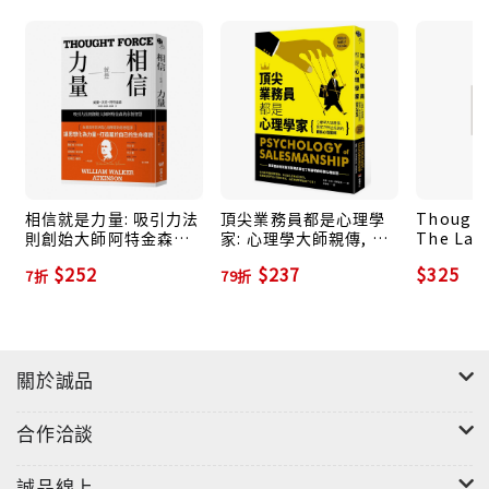
相信就是力量: 吸引力法
頂尖業務員都是心理學
Thought 
則創始大師阿特金森的
家: 心理學大師親傳, 讓
The Law
永恆智慧
客戶無法拒絕的銷售心
Attracti
$252
$237
$325
7折
79折
理聖經
Thought
關於誠品
合作洽談
誠品線上