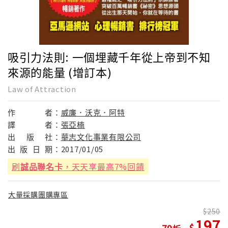
吸引力法則: 一個埋藏千年從上帝到不知
來源的能量 (增訂本)
Law of Attraction
作
者：
威廉．沃克．阿特
譯
者：
張亞楠
出
版
社：
華志文化事業有限公司
出
版
日
期：
2017/01/05
刷
誠品聯名卡
，天天享最高7%回饋
大量採購團購專區
250
197
79