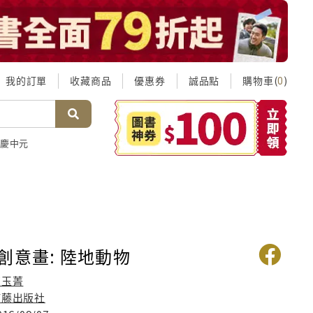
我的訂單
收藏商品
優惠券
誠品點
購物車(
)
0
慶中元
創意畫: 陸地動物
高玉菁
柿藤出版社