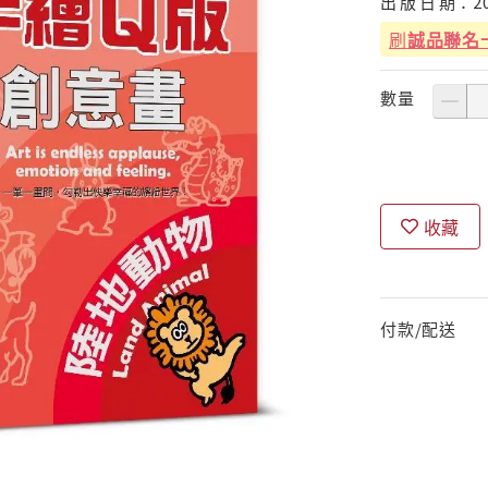
出
版
日
期：
2
刷
誠品聯名
數量
收藏
付款/配送