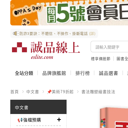
防詐3要訣：不聽信、不操作、掛斷電話
(詳)
禮享偶爸節
圖書全
全站分類
品牌旗艦館
排行榜
誠品選書
首頁
中文書
📌美術79折起
書法雕塑繪畫技法
中文書
📢強檔預購