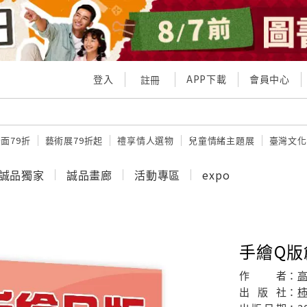
登入
APP下載
會員中心
註冊
面79折
藝術展79折起
禮享情人選物
兒童情緒主題展
臺灣文化
誠品獨家
誠品畫廊
活動專區
expo
手繪Q版
作
者：
出
版
社：