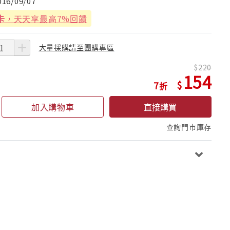
016/09/07
卡
，天天享最高7%回饋
大量採購請至團購專區
220
154
7
加入購物車
直接購買
查詢門市庫存