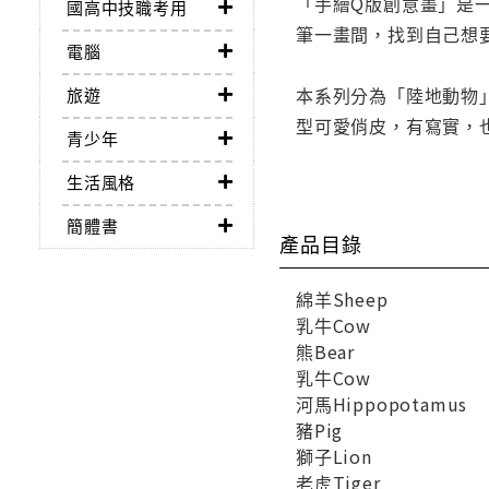
「手繪Q版創意畫」是
國高中技職考用
筆一畫間，找到自己想
電腦
本系列分為「陸地動物
旅遊
型可愛俏皮，有寫實，
青少年
生活風格
簡體書
產品目錄
綿羊Sheep
乳牛Cow
熊Bear
乳牛Cow
河馬Hippopotamus
豬Pig
獅子Lion
老虎Tiger