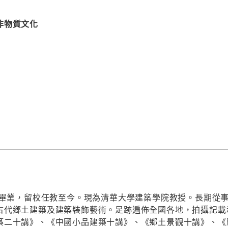
非物質文化
築系畢業，留校任教至今。現為清華大學建築學院教授。長期從
古代鄉土建築及建築裝飾藝術。足跡遍佈全國各地，拍攝記載
築二十講》、《中國小品建築十講》、《鄉土景觀十講》、《