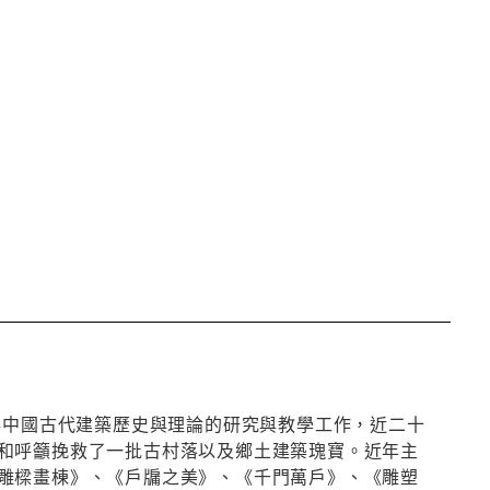
事中國古代建築歷史與理論的研究與教學工作，近二十
和呼籲挽救了一批古村落以及鄉土建築瑰寶。近年主
雕樑畫棟》、《戶牖之美》、《千門萬戶》、《雕塑