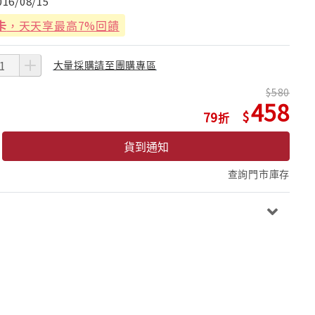
016/08/15
卡
，天天享最高7%回饋
大量採購請至團購專區
580
458
79
貨到通知
查詢門市庫存