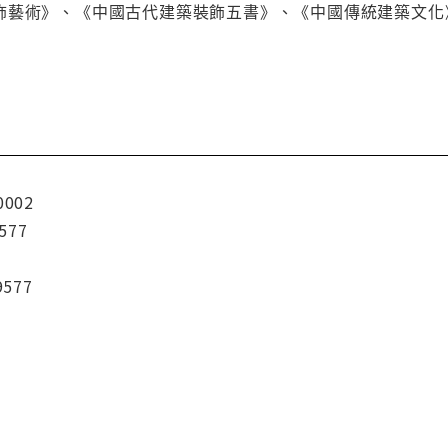
飾藝術》、《中國古代建築裝飾五書》、《中國傳統建築文化
0002
577
9577