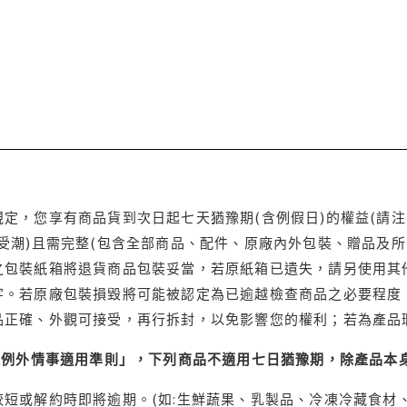
定，您享有商品貨到次日起七天猶豫期(含例假日)的權益(請
受潮)且需完整(包含全部商品、配件、原廠內外包裝、贈品及所
之包裝紙箱將退貨商品包裝妥當，若原紙箱已遺失，請另使用其
字。若原廠包裝損毀將可能被認定為已逾越檢查商品之必要程度，
品正確、外觀可接受，再行拆封，以免影響您的權利；若為產品
理例外情事適用準則」，下列商品不適用七日猶豫期，除產品本
短或解約時即將逾期。(如:生鮮蔬果、乳製品、冷凍冷藏食材、