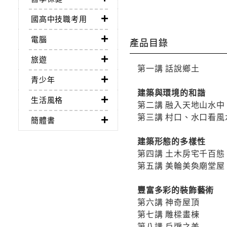
國高中技職考用
電腦
產品目錄
旅遊
第一講 話說鄉土
青少年
建築與環境的和諧
生活風格
第二講 融入天地山水中
第三講 村口、水口看風
簡體書
建築形態的多樣性
第四講 土木房宅千百態
第五講 美輪美奐廟堂屋
豐富多彩的裝飾藝術
第六講 神奇屋頂
第七講 雕樑畫棟
第八講 戶牖之美