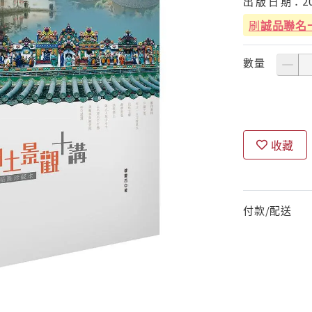
出
版
日
期：
2
刷
誠品聯名
數量
收藏
付款/配送