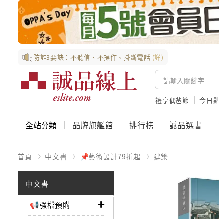
防詐3要訣：不聽信、不操作、掛斷電話
(詳)
禮享偶爸節
今日
全站分類
品牌旗艦館
排行榜
誠品選書
首頁
中文書
📌藝術設計79折起
建築
中文書
📢強檔預購