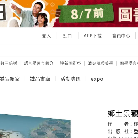
登入
APP下載
會員中心
註冊
點數三倍送
語言學習ㄅ級分
迎新開鞋祭
清爽肌膚美學
開學語言
誠品獨家
誠品畫廊
活動專區
expo
鄉土景觀
作
者：
出
版
社：