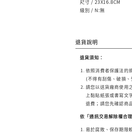
尺寸 / 23X16.8CM
級別 / N:無
退貨說明
退貨須知：
依照消費者保護法的規
(不得有刮傷、破損、
請您以送貨廠商使用
上黏貼紙張或書寫文
退費；請您先確認商
依「通訊交易解除權合
易於腐敗、保存期限較