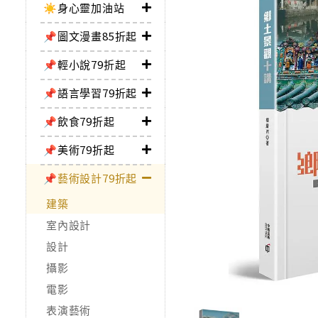
☀️身心靈加油站
📌圖文漫畫85折起
📌輕小說79折起
📌語言學習79折起
📌飲食79折起
📌美術79折起
📌藝術設計79折起
建築
室內設計
設計
攝影
電影
表演藝術