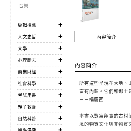
音樂
編輯推薦
內容簡介
人文史哲
文學
心理勵志
內容簡介
商業財經
所有這些呈現在大地、
社會科學
富有內蘊。它們和鄉土
考試用書
－－樓慶西
親子教養
本書以豐富翔實的古村
自然科普
境的物質文化與非物質
醫學保健