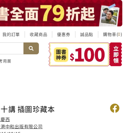
我的訂單
收藏商品
優惠券
誠品點
購物車(
)
0
考用展
十講 插圖珍藏本
樓慶西
香港中和出版有限公司