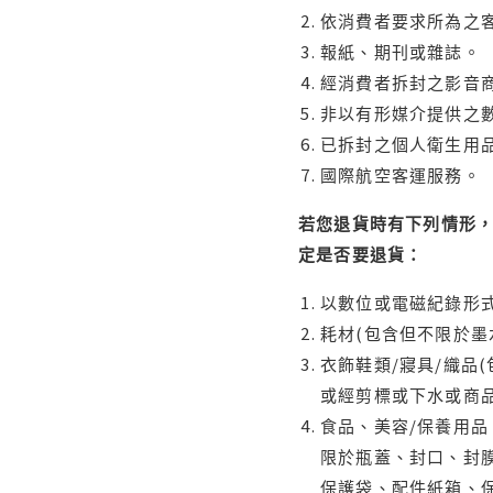
依消費者要求所為之客
報紙、期刊或雜誌。
經消費者拆封之影音
非以有形媒介提供之數
已拆封之個人衛生用品
國際航空客運服務。
若您退貨時有下列情形，
定是否要退貨：
以數位或電磁紀錄形式
耗材(包含但不限於墨
衣飾鞋類/寢具/織品
或經剪標或下水或商
食品、美容/保養用
限於瓶蓋、封口、封膜
保護袋、配件紙箱、