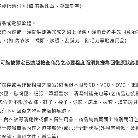
製化給付。(如:客製印章、鋼筆刻字)
商品或電腦軟體。
位內容或一經提供即為完成之線上服務，經消費者事先同意始提
。(如:內衣褲、襪類、褲襪、刮鬍刀、除毛刀等貼身用品)
可能被認定已逾越檢查商品之必要程度而須負擔為回復原狀必要
儲存或著作權相關之商品(包含但不限於CD、VCD、DVD、電
水匣、碳粉匣、紙張、筆類墨水、清潔劑補充包等)之商品包裝已
(包含但不限於衣褲、鞋子、襪子、泳裝、床單、被套、填充玩具
品有不可回復之髒污或磨損痕跡。
品、內衣褲等消耗性或個人衛生用品、商品銷售頁面上特別載明之
等接觸商品內容之包裝部分)或已非全新狀態(外觀有刮傷、破
保麗龍、隨貨文件、贈品等)。