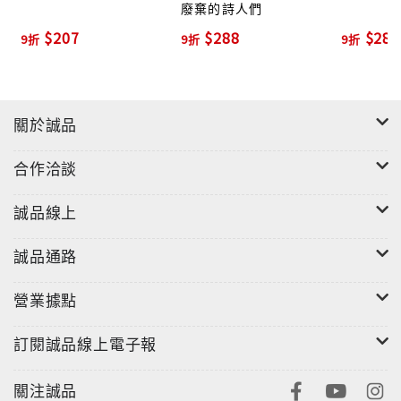
廢棄的詩人們
《毛毛之書》是陪伴我最長最久的一本詩集，因為他好
$207
$288
$288
9折
9折
9折
讀，容易讀。在從公館坐到圓山的捷運上，去美術館的
路上，或站在唐山書店，只要一時半刻就能翻讀完畢。
讓字句在體內醞釀他的詩意，帶著甜蜜的感覺走在台北
街道，一整天都有好心情。
關於誠品
《毛毛之書》要再版了，由簡體字轉成繁體字，從馬來
合作洽談
西亞跨海回到了台灣，像許多大馬歌手、演員前往異地
發展歌唱演藝事業。這本詩集也同屬這樣的命運，把他
誠品線上
自己交給台灣的讀者，更確切地說，回到他的起源地。
誠品通路
《毛毛之書》迄今仍然是我最喜歡的一本創作集，他充
滿著理想、夢想、幻想，記載著書寫時刻的美妙，甚至
營業據點
在裡頭談了一場純純的戀愛，可以這麼說，他是我的初
訂閱誠品線上電子報
戀情人。
關注誠品
感謝二○○七年有人出版社負責人曾翎龍讓這本詩集面