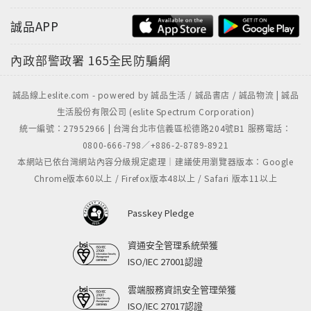
市，也感謝釀出版社（秀威資訊）的朋友繼續疼愛我手
誠品APP
中的這個寶貝，將他介紹給更多讀者朋友。更感謝一直
以來提供如此可愛插圖的抽屜小姐（想不到她現在是兩
內政部警政署
165全民防騙網
個孩子的媽了），她的畫給我許多靈感。
誠品線上eslite.com - powered by 誠品生活 / 誠品書店 / 誠品物流 | 誠品
感謝我的愛，我在妳如散文的身體發現詩的毛髮。
生活股份有限公司 (eslite Spectrum Corporation)
感謝哲宇哲安，讓我看見以及感受已經失去的童年。
統一編號：27952966 | 台灣台北市信義區松德路204號B1 服務電話：
（二○一六年六月二十二日╱木焱）
0800-666-798／+886-2-8789-8921
本網站已依台灣網站內容分級規定處理｜建議使用瀏覽器版本：Google
Chrome版本60以上 / Firefox版本48以上 / Safari 版本11以上
【簡體版前言】關於毛毛之書
原本我是想當一個小說家，進而奢望成為一個藝術家。
Passkey Pledge
我喜歡塗鴉和寫作，這中間理所當然接觸了詩。
《毛毛之書》是我到了台北第三個年頭的短詩結集。那
資通安全管理系統榮獲
時我喜好閱讀台灣詩人羅智成的作品，尤其《寶寶之
ISO/IEC 27001認證
書》，進而以其創作形式寫了一百多首的短詩。剛開始
雲端服務資訊安全管理榮獲
當然是寫壞了許多，往往一張A4白紙塗鴉下來，仔細挑
ISO/IEC 27017認證