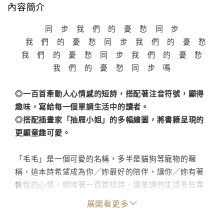
內容簡介
同 步 我 們 的 憂 愁 同 步
我 們 的 憂 愁 同 步 我 們 的 憂 愁
我 們 的 憂 愁 同 步 我 們 的 憂 愁
我 們 的 憂 愁 同 步 嗎
◎一百首牽動人心情感的短詩，搭配著注音符號，顯得
趣味，寫給每一個單調生活中的讀者。
◎搭配插畫家「抽屜小姐」的多幅繪圖，將書籍呈現的
更顯童趣可愛。
「毛毛」是一個可愛的名稱，多半是貓狗等寵物的暱
稱，這本詩希望成為你╱妳最好的陪伴，讓你╱妳有著
愉悅的心情。呢喃著一百首短詩，讓單調的生活多些異
質聲音，一點點的豐富著你╱妳的生命。
展開看更多
生活在台灣的馬華詩人木焱短詩集，好讀也易讀，在短