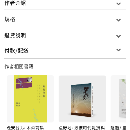
作者介紹
短的一時半刻就可以翻閱完畢，所以來讀詩吧。
規格
「木焱沒有像前輩們對馬華文學的「革命情操」，他無
疑更像嗑了藥的詩人，他寫詩，不問大敘事。」
退貨說明
－－楊邦尼
付款/配送
【繁體版前言】我在妳如散文的身體發現詩的毛髮
《毛毛之書》是我的第一個孩子，二○○七年十月出生在
作者相關書籍
馬來西亞，我也是出生於同一個國度，那年是一九七
六。
《毛毛之書》是我的寶貝，是我第一次擁抱詩歌的對
象，以及談戀愛訴說心事的對象。我們時常在圖書館聊
天，在咖啡香氣中談情說愛，不過也有爭論的時刻，一
直到黃昏到老教授快要生氣時，我才放下筆，緘默地抄
寫黑板上的功課。
晚安台北: 木焱詩集
荒野地: 致被時代耗損與
魍魎/ 靈