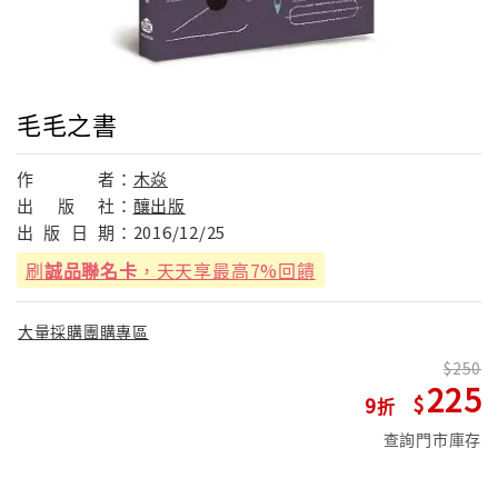
毛毛之書
作
者：
木焱
出
版
社：
釀出版
出
版
日
期：
2016/12/25
刷
誠品聯名卡
，天天享最高7%回饋
大量採購團購專區
250
225
9
查詢門市庫存