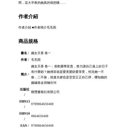
間，這大半夜的她真的很想睡……
作者介紹
作者介紹 ■作者簡介毛毛雨
商品規格
書名 /
嫡女天香 卷一
作者 /
毛毛雨
嫡女天香 卷一：喜歡榮華富貴，努力讓自己過上好日子
有什麼錯？她傅容就是愛美愛財愛享受，何況她一不
簡介 /
偷，二不搶，就連夫婿也是堂堂正正自己掙，哪知她的
姻緣路走得極坎坷
出版社
聯灃書報社有限公司
/
ISBN13
9789864650408
/
ISBN10
9864650408
/
EAN /
9789864650408