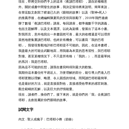
現在，即將交到你們手上的這本《夜讀巴塔耶》，源自於種種意
外。關於成書中間發生的故事，我決定留待將來說明。簡單來說，
在替逗點文創寫了睽違已久的《眼睛的故事》以及《聖神•死人》
的推薦序後，在總編輯陳夏民的安排與鼓勵下，2018年我們連續
辦了數場「夜讀巴塔耶」講座。每回講座，都準備數千字的講義，
包括主題解釋，以及文本選譯。以此為架構，發展出了這本小書。
對我而言，意外地寫出一本書固然可喜，最大的收穫還是可以理所
當然地密集重讀巴塔耶。也終於有機會，可以書寫「我的巴塔
耶」。我發現客觀地評析巴塔耶是不可能的。因此，在這本書裡，
我盡最大的可能去武斷地寫，用我最為本質的思考習性，與巴塔耶
對撞。甚至某種情況下，不只是所有格（「我的」），而是最單純
的系詞：我是巴塔耶。
因為這不可能的狂想，讓我在書寫時得到最大的歡愉。
我期待這本書任何平易近人、方便理解的部分，能引導人們進入巴
塔耶更難以理解、晦澀、令人困惑的領域。而閱讀巴塔耶最簡單、
也是最好的方法，就是直接面對他，直接感受他帶來的感官刺激、
觀念範疇的瓦解，以及巨大的抒情能量。
現在，讀者們，換你們了。接下來的，就是你們的「我」去夜讀巴
塔耶，去創造屬於你們眼睛的故事。
試閱文字
內文 : 聖人或瘋子：巴塔耶小傳（節錄）