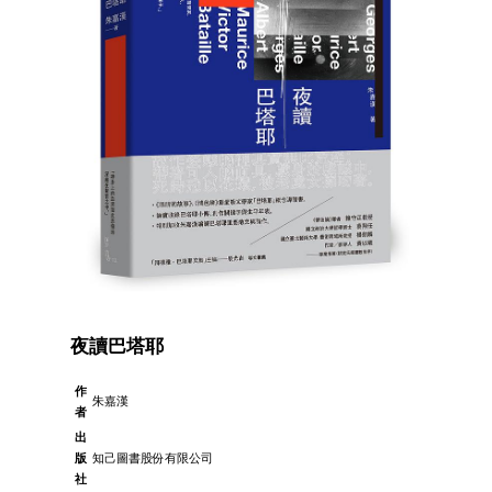
夜讀巴塔耶
作
朱嘉漢
者
出
版
知己圖書股份有限公司
社