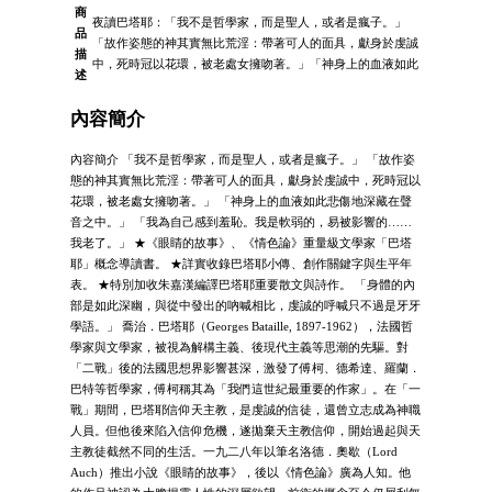
商
夜讀巴塔耶：「我不是哲學家，而是聖人，或者是瘋子。」
品
「故作姿態的神其實無比荒淫：帶著可人的面具，獻身於虔誠
描
中，死時冠以花環，被老處女擁吻著。」「神身上的血液如此
述
內容簡介
內容簡介 「我不是哲學家，而是聖人，或者是瘋子。」 「故作姿
態的神其實無比荒淫：帶著可人的面具，獻身於虔誠中，死時冠以
花環，被老處女擁吻著。」 「神身上的血液如此悲傷地深藏在聲
音之中。」 「我為自己感到羞恥。我是軟弱的，易被影響的……
我老了。」 ★《眼睛的故事》、《情色論》重量級文學家「巴塔
耶」概念導讀書。 ★詳實收錄巴塔耶小傳、創作關鍵字與生平年
表。 ★特別加收朱嘉漢編譯巴塔耶重要散文與詩作。 「身體的內
部是如此深幽，與從中發出的吶喊相比，虔誠的呼喊只不過是牙牙
學語。」 喬治．巴塔耶（Georges Bataille, 1897-1962），法國哲
學家與文學家，被視為解構主義、後現代主義等思潮的先驅。對
「二戰」後的法國思想界影響甚深，激發了傅柯、德希達、羅蘭．
巴特等哲學家，傅柯稱其為「我們這世紀最重要的作家」。在「一
戰」期間，巴塔耶信仰天主教，是虔誠的信徒，還曾立志成為神職
人員。但他後來陷入信仰危機，遂拋棄天主教信仰，開始過起與天
主教徒截然不同的生活。一九二八年以筆名洛德．奧歇（Lord
Auch）推出小說《眼睛的故事》，後以《情色論》廣為人知。他