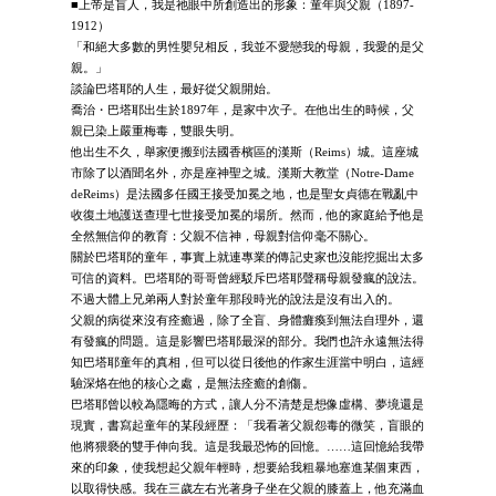
■上帝是盲人，我是祂眼中所創造出的形象：童年與父親（1897-
1912）
「和絕大多數的男性嬰兒相反，我並不愛戀我的母親，我愛的是父
親。」
談論巴塔耶的人生，最好從父親開始。
喬治・巴塔耶出生於1897年，是家中次子。在他出生的時候，父
親已染上嚴重梅毒，雙眼失明。
他出生不久，舉家便搬到法國香檳區的漢斯（Reims）城。這座城
市除了以酒聞名外，亦是座神聖之城。漢斯大教堂（Notre-Dame
deReims）是法國多任國王接受加冕之地，也是聖女貞德在戰亂中
收復土地護送查理七世接受加冕的場所。然而，他的家庭給予他是
全然無信仰的教育：父親不信神，母親對信仰毫不關心。
關於巴塔耶的童年，事實上就連專業的傳記史家也沒能挖掘出太多
可信的資料。巴塔耶的哥哥曾經駁斥巴塔耶聲稱母親發瘋的說法。
不過大體上兄弟兩人對於童年那段時光的說法是沒有出入的。
父親的病從來沒有痊癒過，除了全盲、身體癱瘓到無法自理外，還
有發瘋的問題。這是影響巴塔耶最深的部分。我們也許永遠無法得
知巴塔耶童年的真相，但可以從日後他的作家生涯當中明白，這經
驗深烙在他的核心之處，是無法痊癒的創傷。
巴塔耶曾以較為隱晦的方式，讓人分不清楚是想像虛構、夢境還是
現實，書寫起童年的某段經歷：「我看著父親怨毒的微笑，盲眼的
他將猥褻的雙手伸向我。這是我最恐怖的回憶。……這回憶給我帶
來的印象，使我想起父親年輕時，想要給我粗暴地塞進某個東西，
以取得快感。我在三歲左右光著身子坐在父親的膝蓋上，他充滿血