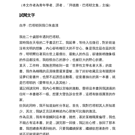
（本文作者為青年學者、譯者，「拜德雅・巴塔耶文集」主编）
試閱文字
自序 : 巴塔耶與我◎朱嘉漢
我在二十歲那年遇到巴塔耶。
當時我在天母的二手書店打工。我延畢，等待入伍徵召，對於前途
沒有光明的想像，內心卻有種巨大的不甘心。像是我念茲在茲的寫
作，明明嚮往著寫出世上最傑出、最動人的作品，卻連個稍微像樣
的作品都沒有。我怨恨自己的渺小，也被巨大的野心折磨。
某天，工作時，我無意間收到一套「世界性文學名著大系」的套
書。我作為稱職的店員嗅覺還算靈敏，除了好好收藏且沒有賤賣掉
這夢幻套書外，也禁不起誘惑去翻看。從套書抽出的第一本書，就
是巴塔耶的《愛華坦夫人及其他》。
還記得讀完時，我內心有難以言喻的激動。覺得這本書與我讀過的
任何一本書都不一樣。想要大聲告訴全世界，這裡有個很厲害的作
家。
但與此同時，我不知道如何分享起。首先，我對巴塔耶其人所知甚
少。其次，我缺乏言語來轉述內心那無可比擬的激流。
作為店員，我有幸接觸到這本書，雖然，基於某種職業倫理，我也
不能占有這本書。於是，讀完那一回後，我記在心裡，放回了那本
書。我想總會再遇到他的。只要我繼續探索，繼續欲想著創作，我
就不可能迴避巴塔耶。