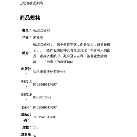
巴塔耶作品列表
商品規格
書名 /
夜讀巴塔耶
作者 /
朱嘉漢
夜讀巴塔耶：「我不是哲學家，而是聖人，或者是瘋
子。」「故作姿態的神其實無比荒淫：帶著可人的面
簡介 /
具，獻身於虔誠中，死時冠以花環，被老處女擁吻
著。」「神身上的血液如此
出版社
知己圖書股份有限公司
/
ISBN13
9789869817097
/
ISBN10
9869817092
/
EAN /
9789869817097
誠品26
2681941312001
碼 /
頁數 /
256
注音版
否