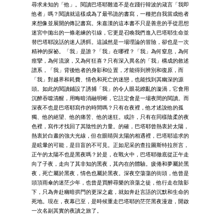
尋求未知的「他」。閱讀巴塔耶難道不是在踐行韓波的箴言「我即
他者」嗎？閱讀就這樣成為了最弔詭的書寫，一種把自我當成他者
來想像並展開的傳記書寫。朱嘉漢的這本書不只是善意的手從思想
迷宮中拋出的一條老練的引線，它更是召喚我們進入巴塔耶生命並
替巴塔耶說話的迷人誘餌。這誠然是一場理論的冒險，卻也是一次
精神的探祕。「我」是誰？「我」在哪裡？「我」為何窒息，為何
痙攣，為何流淚，又為何狂喜？只有深入異名的「我」構成的敘述
譜系，「我」背後他者的身影和位置，才能得到辨別和復原，而
「我」對越界和耗費、情色和死亡的迷戀，也能找到其幽深的源
頭。如此的閱讀鋪設了誘捕「我」的令人眼花繚亂的漩渦，它會用
沉醉吞噬清醒，用晦暗消融明晰，它註定會是一場夜間的閱讀。而
深夜不也是巴塔耶寫作的時間嗎？只有在夜裡，他才述說他的孤
獨、他的絕望、他的痛苦、他的迷狂。或許，只有在同樣陰柔的夜
色裡，寫作才找回了其陰性的力量。的確，巴塔耶曾熱衷於太陽，
熱衷於白晝的強大光線，但在眼睛與太陽的相遇裡，巴塔耶追求的
是眩暈的可能，是目盲的不可見。正如尼采的查拉圖斯特拉所言，
正午的太陽不也是黑夜嗎？於是，在戰火中，巴塔耶徹底從正午走
向了子夜，走向了其非知的黑夜，其內在的體驗。疲倦和夢屬於黑
夜，死亡屬於黑夜，情色也屬於黑夜。深夜空蕩蕩的街頭，他曾是
頭頂雨傘的迷茫少年，也曾是買醉尋樂的浪蕩之徒，他行走在陰影
下，只為奔赴幽暗拱門的更深之處，就如奔赴言語的沉默和生命的
死地。現在，夜幕已至，是時候重走巴塔耶的茫茫黑夜漫遊，開啟
一次名副其實的夜讀之旅了。