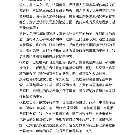
後來，學了法文，到了法國留學。我選擇人類學家牟斯作為論文研
究起點。不知道出自於故意或是巧合，總之這樣，我離巴塔耶就不
會那麼遠。憑藉著人類學的基礎，與留法期間多少累積的歐洲哲學
養分，對於巴塔耶的思想與論述方面，我能夠較有系統地理解，甚
至能夠解釋了。
不過，巴塔耶最吸引我的，還是他語焉不詳的句子、戛然而止的敘
述，還有令人心碎萬分的吶喊，戰慄不已的狂喜狀態。這些理論難
以解釋的、私密的、陌生的聲音，反倒是我會反覆閱讀巴塔耶的原
因。換句話說，在找到清晰的方式系統地解釋巴塔耶的思想後，我
更珍惜他無法輕易被理論化約的地方。
很奇妙。巴塔耶寫作裡呈現的規則破壞、瘋言瘋語到失語、碎裂斷
片的字句，反而是在我漫長的創作摸索期遇上瓶頸、甚至發生過閱
讀的厭食症（讀什麼都不對的狀況）時，最可靠的救命繩索。
讀著巴塔耶的法文，並不感到陌生，因為巴塔耶總是在陌生中探
索。甚至翻譯成中文後，譯文的陌生感，其實有時更能讓人喜歡上
巴塔耶—畢竟他的作品不排拒任何晦澀，可以容納許多無法在系統
裡被歸類的事物。
我也在巴塔耶的文字碎片中，慢慢拼湊起自己。我第一本長篇小說
集《禮物》有收錄一篇〈阿奴斯•索雷爾〉，短短的篇幅，全是用
巴塔耶含有「我」的句子拼湊而成。除了展現技巧、玩弄概念外，
也是我的某種致敬，將巴塔耶放進自己的小說裡，而且試圖挑戰
他，在意識的深處與他認真交手。這也是我目前為止私心最喜歡的
一篇創作，這樣的作品，我是不可能再寫第二次的。