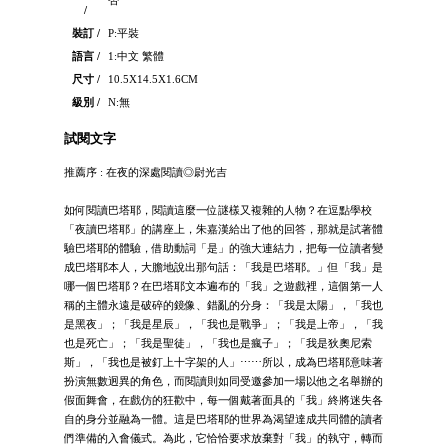
/
裝訂 /
P:平裝
語言 /
1:中文 繁體
尺寸 /
10.5X14.5X1.6CM
級別 /
N:無
試閱文字
推薦序 : 在夜的深處閱讀◎尉光吉
如何閱讀巴塔耶，閱讀這麼一位謎樣又複雜的人物？在逗點學校
「夜讀巴塔耶」的講座上，朱嘉漢給出了他的回答，那就是試著體
驗巴塔耶的體驗，借助動詞「是」的強大連結力，把每一位讀者變
成巴塔耶本人，大膽地說出那句話：「我是巴塔耶。」但「我」是
哪一個巴塔耶？在巴塔耶文本遍布的「我」之遊戲裡，這個第一人
稱的主體永遠是破碎的鏡像、錯亂的分身：「我是太陽」，「我也
是黑夜」；「我是星辰」，「我也是戰爭」；「我是上帝」，「我
也是死亡」；「我是聖徒」，「我也是瘋子」；「我是狄奧尼索
斯」，「我也是被釘上十字架的人」⋯⋯所以，成為巴塔耶意味著
扮演無數迥異的角色，而閱讀則如同受邀參加一場以他之名舉辦的
假面舞會，在戲仿的狂歡中，每一個戴著面具的「我」終將迷失各
自的身分並融為一體。這是巴塔耶的世界為渴望達成共同體的讀者
們準備的入會儀式。為此，它恰恰要求放棄對「我」的執守，轉而