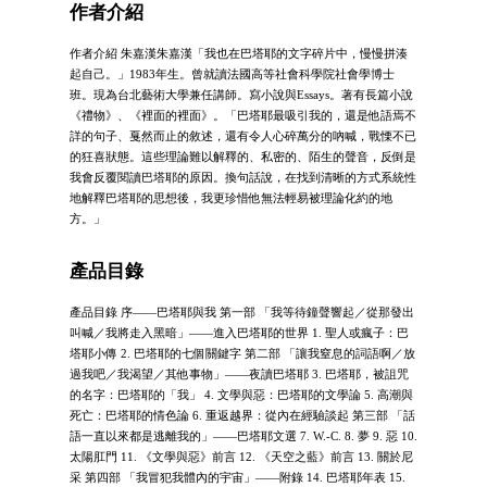
作者介紹
作者介紹 朱嘉漢朱嘉漢「我也在巴塔耶的文字碎片中，慢慢拼湊
起自己。」1983年生。曾就讀法國高等社會科學院社會學博士
班。現為台北藝術大學兼任講師。寫小說與Essays。著有長篇小說
《禮物》、《裡面的裡面》。「巴塔耶最吸引我的，還是他語焉不
詳的句子、戛然而止的敘述，還有令人心碎萬分的吶喊，戰慄不已
的狂喜狀態。這些理論難以解釋的、私密的、陌生的聲音，反倒是
我會反覆閱讀巴塔耶的原因。換句話說，在找到清晰的方式系統性
地解釋巴塔耶的思想後，我更珍惜他無法輕易被理論化約的地
方。」
產品目錄
產品目錄 序——巴塔耶與我 第一部 「我等待鐘聲響起／從那發出
叫喊／我將走入黑暗」——進入巴塔耶的世界 1. 聖人或瘋子：巴
塔耶小傳 2. 巴塔耶的七個關鍵字 第二部 「讓我窒息的詞語啊／放
過我吧／我渴望／其他事物」——夜讀巴塔耶 3. 巴塔耶，被詛咒
的名字：巴塔耶的「我」 4. 文學與惡：巴塔耶的文學論 5. 高潮與
死亡：巴塔耶的情色論 6. 重返越界：從內在經驗談起 第三部 「話
語一直以來都是逃離我的」——巴塔耶文選 7. W.-C. 8. 夢 9. 惡 10.
太陽肛門 11. 《文學與惡》前言 12. 《天空之藍》前言 13. 關於尼
采 第四部 「我冒犯我體內的宇宙」——附錄 14. 巴塔耶年表 15.