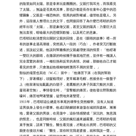
的陰莖如同太陽。那是拿來玩套圈圈的。父親打我耳光，而我看見
了太陽。」無論是否真有其事，那也許都是長存在童年心靈中的恐
懼圖像，父親是一種恐怖的、怪異的絕對權威，儘管他是廢人。另
外，這段後人整理出土的文字，也間接回答了為什麼巴塔耶的寫作
經常出現「太陽」，那是象徵父親，甚至父親的陽具：力量巨大且
無法直視，暗喻最大的恐懼與歡愉，以及死亡的意象。
巴塔耶比較清楚寫出關於父親的回憶，是在《眼睛的故事》裡—所
有的故事走過高潮後，突然插入一段的〈巧合〉。作者突兀打斷敘
述，並說起父親。他談到幫癱瘓的父親處理便溺的情景：「他瞪著
一雙巨大的眼睛，在撒尿的時候幾乎徹底地茫然，並伴有一種讓人
完全震驚的表情，一種狂熱和反常的表情。的確，那個他自己才能
看見的世界，只會激起他模糊地輕蔑而不屑的笑聲 。」
類似的場景也寫在〈W.-C.〉當中：「他痛苦下床（在我的幫助
下），穿著襯衫，頭髮梳理好，更常戴著毛帽，然後坐在一個盤子
上（他留著短短亂亂的白鬍子，老鷹般的大鼻子與墓穴般的大眼，
凝視著空無）。事情發生時，『雷擊般的痛苦』使他發出野獸般的
嚎叫，痛苦地彎著雙腿，徒勞地夾著雙臂。」
1911年，巴塔耶這位總是吊車尾的壞學生突然輟學。沒有人知道
這男孩身上發生什麼事。他成日騎腳踏車遊蕩在城郊與森林。漸漸
地，愛著父親的男孩，在晃蕩中，這份情感變成「深沉的、無意識
的恨意」。也是同個時候，父親的瘋狂越來越嚴重。巴塔耶的母親
束手無策，請來了醫生。醫生看完後，才剛走出房間，巴塔耶的父
親便在後頭大喊：「醫生，當你幹完我老婆後，就和我說一聲。」