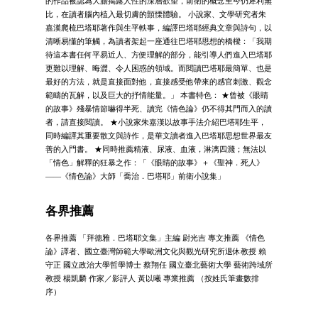
的作品被認為大膽揭露人性的深層欲望，前衛的概念至今仍犀利無
比，在讀者腦內植入最切膚的顫慄體驗。 小說家、文學研究者朱
嘉漢爬梳巴塔耶著作與生平軼事，編譯巴塔耶經典文章與詩句，以
清晰易懂的筆觸，為讀者架起一座通往巴塔耶思想的橋樑：「我期
待這本書任何平易近人、方便理解的部分，能引導人們進入巴塔耶
更難以理解、晦澀、令人困惑的領域。而閱讀巴塔耶最簡單、也是
最好的方法，就是直接面對他，直接感受他帶來的感官刺激、觀念
範疇的瓦解，以及巨大的抒情能量。」 本書特色： ★曾被《眼睛
的故事》殘暴情節嚇得半死、讀完《情色論》仍不得其門而入的讀
者，請直接閱讀。 ★小說家朱嘉漢以故事手法介紹巴塔耶生平，
同時編譯其重要散文與詩作，是華文讀者進入巴塔耶思想世界最友
善的入門書。 ★同時推薦精液、尿液、血液，淋漓四濺；無法以
「情色」解釋的狂暴之作：「《眼睛的故事》＋《聖神．死人》
——《情色論》大師「喬治．巴塔耶」前衛小說集」
各界推薦
各界推薦 「拜德雅．巴塔耶文集」主編 尉光吉 專文推薦 《情色
論》譯者、國立臺灣師範大學歐洲文化與觀光研究所退休教授 賴
守正 國立政治大學哲學博士 蔡翔任 國立臺北藝術大學 藝術跨域所
教授 楊凱麟 作家／影評人 黃以曦 專業推薦 （按姓氏筆畫數排
序）