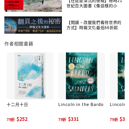
【在這麼深沉的夜晚】紐時21
世紀百大圖書《像這樣的小
東名校雪城大學（Syracuse University ）的演講內
事》作者小說集
容。
【閱讀，改變我們看待世界的
方式】時報文化最低66折起
演講中，他跟學生們回想人生中那些當時尷尬不堪的時
刻，談起自己曾有的生活和工作，但他自問最後悔的事
作者相關書籍
情，卻是一件學生時代的小事。最後整篇演講，桑德斯
不斷扣問自己最關心的主題—人生為什麼要追求善？而
人倘若喜歡善，為什麼又會違反本心，在年輕時把心力
聚焦在成功以致錯過生命中最重要的？
演講發表後三個月，紐約時報將其內容放在網上，讀者
之間開始口碑發酵，桑德斯簡單的故事，卻改變人們對
生命裡輕重緩急事物的看法。不到三天，上百萬人到處
分享它。編輯成書後桑德斯的故事登上紐約時報亞馬遜
十二月十日
Lincoln in the Bardo
Lincoln 
暢銷排行榜，進一步帶給更多人對生活的反思。透過這
$252
$331
$30
席講話，踏入社會的學生或在社會上打滾迷失的成人都
79折
79折
79折
一樣，再度確認：生活的追求最終並非物質，而是良善