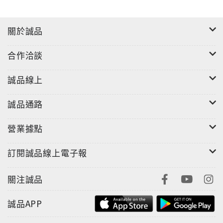
充實地活著。
關於誠品
【迷誠品編輯推薦】
合作洽談
標題｜致親愛的畢業生：你信念什麼，就努力成為那樣
的人，或許就不負此生
誠品線上
撰文｜女人迷（Audrey Ko）
誠品通路
給畢業生的一封情書，當你面對自己的迷惘，你會在梳
理過程長出誠實的肌理，認識自己。
營業據點
你信念什麼，就努力成為那樣的人，或許就不負此生。
訂閱誠品線上電子報
☞點此進入迷誠品閱讀文章
關注誠品
誠品APP