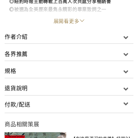
◎紐約時報主動轉載上百萬人次共感分享暢銷書
◎被選為全美歷來最雋永精彩的畢業致詞之一
展開看更多
作者介紹
當畢業生要踏入社會開始工作之際，那麼多重要待作的
事項中，該把甚麼放在第一順位？
各界推薦
活著除了功成名就，更重要的到底是甚麼？美國名作家
桑德斯給了母校畢業生們他最真摯的答案。
規格
演講全程影片http://www.wnyc.org/story/george-
saunderss-advice-graduates/
退貨說明
畢業季一到，美國各大學府就會邀請名人專家到校演
付款/配送
講，例如賈伯斯的名言「Stay hungry. Stay foolish.」
出自他2005年在史丹佛大學的畢業演講，而亞馬遜總長
貝佐斯曾談起童年時爺爺告訴他「慈善比聰明還困難」
商品相關策展
則出自他為普林斯頓大學作畢業演講。至於這本內容短
小雋永的書，則是出自美國得獎作家喬治．桑德斯在美