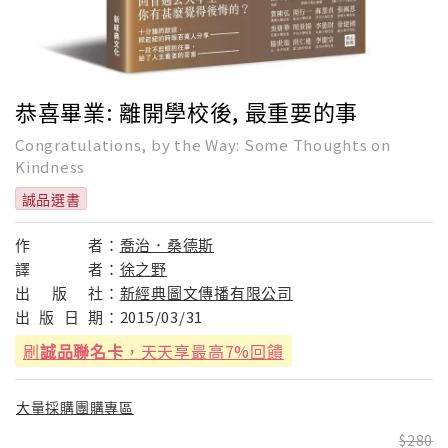
恭喜畢業: 離開學校後, 最重要的事
Congratulations, by the Way: Some Thoughts on
Kindness
誠品選書
作
者：
喬治．桑德斯
譯
者：
徐之野
出
版
社：
新經典圖文傳播有限公司
出
版
日
期：
2015/03/31
刷
誠品聯名卡
，天天享最高7%回饋
大量採購團購專區
280