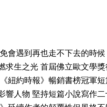
難免會遇到再也走不下去的時候
燃求生之光 首屆佛立歐文學
榮登《紐約時報》暢銷書榜冠軍
影響人物 堅持短篇小說寫作