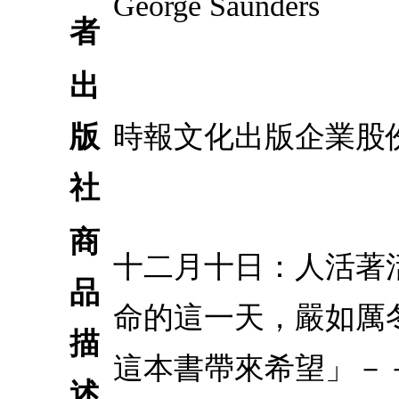
George Saunders
者
出
版
時報文化出版企業股
社
商
十二月十日：人活著
品
命的這一天，嚴如厲
描
這本書帶來希望」－
述