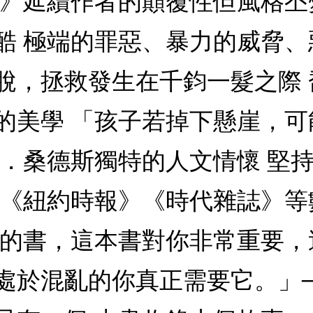
日》延續作者的顛覆性但風格丕
酷 極端的罪惡、暴力的威脅、
脫，拯救發生在千鈞一髮之際
的美學 「孩子若掉下懸崖，
治．桑德斯獨特的人文情懷 堅
選《紐約時報》《時代雜誌》
我的書，這本書對你非常重要
處於混亂的你真正需要它。」─