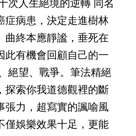
十次人生絕境的逆轉 同名
癌症病患，決定走進樹林
。曲終本應靜謐，垂死在
因此有機會回顧自己的一
作、絕望、戰爭。筆法精絕
，探索你我道德觀裡的斷
事張力，超寫實的諷喻風
不僅娛樂效果十足，更能