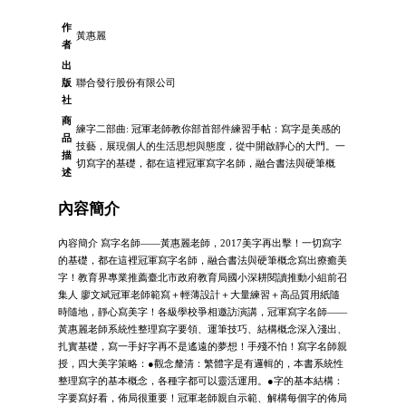
作
黃惠麗
者
出
版
聯合發行股份有限公司
社
商
練字二部曲: 冠軍老師教你部首部件練習手帖：寫字是美感的
品
技藝，展現個人的生活思想與態度，從中開啟靜心的大門。一
描
切寫字的基礎，都在這裡冠軍寫字名師，融合書法與硬筆概
述
內容簡介
內容簡介 寫字名師——黃惠麗老師，2017美字再出擊！一切寫字
的基礎，都在這裡冠軍寫字名師，融合書法與硬筆概念寫出療癒美
字！教育界專業推薦臺北市政府教育局國小深耕閱讀推動小組前召
集人 廖文斌冠軍老師範寫＋輕薄設計＋大量練習＋高品質用紙隨
時隨地，靜心寫美字！各級學校爭相邀訪演講，冠軍寫字名師——
黃惠麗老師系統性整理寫字要領、運筆技巧、結構概念深入淺出、
扎實基礎，寫一手好字再不是遙遠的夢想！手殘不怕！寫字名師親
授，四大美字策略：●觀念釐清：繁體字是有邏輯的，本書系統性
整理寫字的基本概念，各種字都可以靈活運用。●字的基本結構：
字要寫好看，佈局很重要！冠軍老師親自示範、解構每個字的佈局