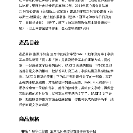
硬筆書法比賽教師組行書第一名、楷書佳作第十七屆慈龍杯全國書
法比賽，榮獲社㑹組優選參展2012年、2014年雲心書會書法展
2016雲心書會（美哉斯土-宜蘭篇）書法創作展2016雲心書會（美
哉斯土-桃園篇）書法創作展著作《戀字：冠軍老師教你日日寫好
字，日日是好日》《戀字．練字：冠軍老師教你基本筆畫練習手
帖》（以上兩書榮登博客來、金石堂暢銷排行榜）
產品目錄
產品目錄 推薦序前言 生命中的絕對字戀PART 1 動筆寫好字｜字的
基本筆法總覽「提」和「按」是書寫時最基本的運筆方式，提起
筆，一起感受文字線條的藝術。PART 2 美感的技藝｜字的常見部
首部首是文字的根柢，把部首寫好寫正確，字的結構及美感就能掌
握。PART 3 建築的美術｜字的常用部件部件是字的一部份，寫好
正確的筆順及結構，才能顯現字的優美線條。PART 4 示範例字｜
用字療癒每一天藉由部首、部件的熟練後，當組合文字時，再留意
其間結構的相對位置，就可寫出有美感的文字了。PART 5 文字遊
戲｜動動腦發揮創意前面基礎練習後，你也可以成為拼字高手，讓
我們來玩文字遊戲吧！
商品規格
書名 /
練字二部曲: 冠軍老師教你部首部件練習手帖