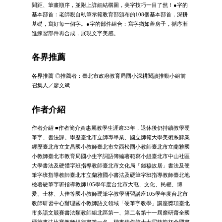
間距、筆畫順序，並附上詳細結構圖，美字技巧一目了然！●字的
基本部首：老師親自執筆示範教育部頒布的108個基本部首，深耕
基礎，寫好每一個字。●字的部件組合：寫字猶如蓋房子，循序漸
進練習部件再合成，展現文字美感。
各界推薦
各界推薦 ◎推薦者：臺北市政府教育局國小深耕閱讀推動小組前
召集人／廖文斌
作者介紹
作者介紹 ■作者簡介黃惠麗教學生涯逾33年，退休後仍持續教學硬
筆字、書法課。學歷臺北市立師專畢業、國立師範大學美術系肄業
經歷臺北市立文昌國小教師臺北市立西松國小教師臺北市立蘭雅國
小教師臺北市教育局國小生字詞語簿編著範寫小組臺北市中山社區
大學書法及硬體字班指導教師臺北市文化局「錢穆故居」書法及硬
筆字班指導教師臺北市立蘭雅國小書法及硬筆字班指導教師臺北地
檢署硬筆字班指導教師105學年度台北市大屯、文化、民權、博
愛、士林、大佳等國小教師硬筆字教學研習講座105學年度台北市
教師研習中心辦理國小教師語文領域「硬筆字教學」講座獎項臺北
市多語文競賽書法類教師組北區第一、第二名第十一屆糜研齋全國