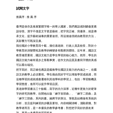
試閱文字
推薦序 : 推 薦 序
臺灣是保存及推展繁體字唯一的華人國家，我們應該感到驕傲更應
該珍惜。漢字不僅是文字更是藝術，把字寫正確、寫優美，就是傳
承文化，提升藝術涵養的重要途徑。而這個途徑經由教育的方法，
其影響方可既深且廣。
我任職於小學教育四十載，擔任過老師、行政人員及校長，對於小
學教育的演變歷程及教學的轉變多有觀察與體悟。近年來，國語文
教育備受重視，國語文能力是學生學習的核心能力。然而，學生的
國語文能力確有退步之客觀事實，從作文的品質及書寫字體的美感
可以看出端倪。
把字寫好、寫正確也應該是鑑衡學生國語文能力的內涵之一，在國
語文的教學上必須重視。學生藉由寫好字可以增進學習成就感，而
這種學習的成就感會遷移到其他學科的學習上，包括：學習動機及
學習態度，進而可以提升學習品質。
黃老師學習書法三十餘載，寫字的功力深厚，近幾年更致力於硬筆
字的研究與教學。欣聞他出版「練字首部曲」、「練字二部曲」及
「練字三部曲」系列的書。她將字的筆法、筆順及結構做有系統的
分析，並且提列練習的步驟及要領。內容精闢清晰，淺顯易懂。對
教學者而言，是一本優良的教學參考書；對想把字寫好的朋友來
說，更是一本優美的習寫範本。