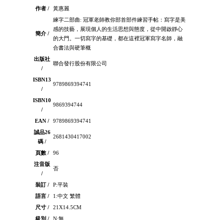
作者 /
黃惠麗
練字二部曲: 冠軍老師教你部首部件練習手帖：寫字是美
感的技藝，展現個人的生活思想與態度，從中開啟靜心
簡介 /
的大門。一切寫字的基礎，都在這裡冠軍寫字名師，融
合書法與硬筆概
出版社
聯合發行股份有限公司
/
ISBN13
9789869394741
/
ISBN10
9869394744
/
EAN /
9789869394741
誠品26
2681430417002
碼 /
頁數 /
96
注音版
否
/
裝訂 /
P:平裝
語言 /
1:中文 繁體
尺寸 /
21X14.5CM
級別 /
N:無