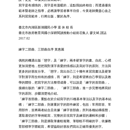
寫字是有感情的，寫字是有溫暖的，這點我始終相信；而透過優良
範本暨老師之指導，必將讓學習者事半功倍，今黃老師費盡心血之
系列習寫範本，行將出版，樂於為序。
臺北市內湖區新湖國民小學 退 休 校 長
臺北市政府教育局國小深耕閱讀推動小組前召集人 廖文斌 謹誌
2017.02
練字二部曲、三部曲自序 黃惠麗
偶然的機遇出版「戀字」及「練字」兩本硬筆字的書。自此，心裡
更加清楚地，想把我對漢字喜愛的情感以及寫好字的原則、方法與
更多的好朋友分享。「戀字」寫出自己三十幾年來習寫書法及硬筆
字對漢字而生特有的感情，而「練字」則是希望將自己學習以及教
學的體悟，把寫字的方法整理成冊，可以說是「練字的首部曲」。
接續出版的「練字二部曲」、「練字三部曲」進一步完整地將寫好
字的原則、步驟清楚地介紹。
「練字首部曲」重點在於介紹寫字的35種基本筆法以及字的基本結
構；「練字二部曲」則著重於字的部件練習，包括：常用部首、常
用部件，並將兩者結合且依據「練字首部曲」所列各種結構樣態，
選取適切的字舉例範寫，完整的呈現寫字及練習的邏輯和步驟；
「練字三部曲」則是摘取筆畫較複雜、筆順較不明確的字，依據教
育部標準字體範寫，希望協助好朋友們寫出正確而優美的字。