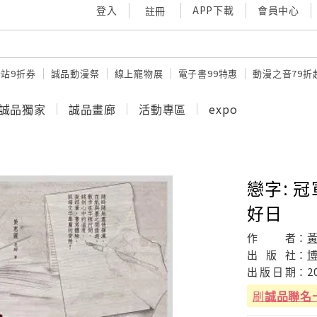
登入
APP下載
會員中心
註冊
站9折券
誠品動漫祭
線上寵物展
電子書99特惠
動漫之音79折
誠品獨家
誠品畫廊
活動專區
expo
戀字: 
好日
作
者：
出
版
社：
出
版
日
期：
2
刷
誠品聯名