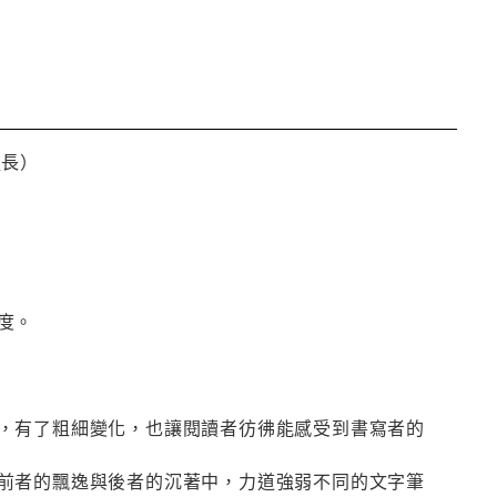
處長）
度。
，有了粗細變化，也讓閱讀者彷彿能感受到書寫者的
前者的飄逸與後者的沉著中，力道強弱不同的文字筆