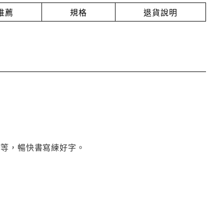
推薦
規格
退貨說明
筆等，暢快書寫練好字。