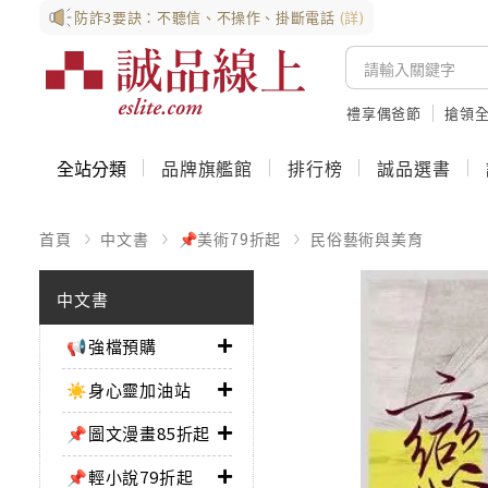
防詐3要訣：不聽信、不操作、掛斷電話
(詳)
禮享偶爸節
搶領全
全站分類
品牌旗艦館
排行榜
誠品選書
首頁
中文書
📌美術79折起
民俗藝術與美育
中文書
📢強檔預購
☀️身心靈加油站
📌圖文漫畫85折起
📌輕小說79折起