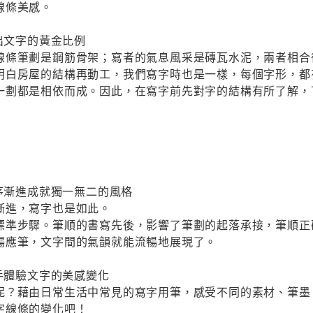
線條美感。
寫出文字的黃金比例
線條筆劃是鋼筋骨架；寫者的氣息風采是磚瓦水泥，兩者相合
明白房屋的結構再動工，我們寫字時也是一樣，每個字形，都
一劃都是相依而成。因此，在寫字前先對字的結構有所了解，
循序漸進成就獨一無二的風格
漸進，寫字也是如此。
標準步驟。筆順的書寫先後，影響了筆劃的起落承接，筆順正
暢應筆，文字間的氣韻就能流暢地展現了。
動手體驗文字的美感變化
呢？藉由日常生活中常見的寫字用筆，感受不同的素材、筆墨
字線條的變化吧！