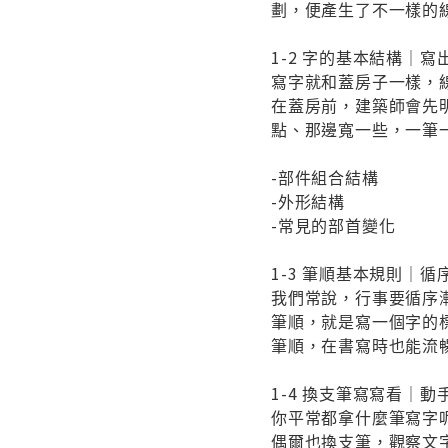
劃，便產生了不一樣的
1-2 字的基本結構｜
寫字就和蓋房子一樣，
在蓋房前，建築師會先
點、那邊寬一些，一筆
-部件組合結構
-外形結構
-常見的部首變化
1-3 筆順基本規則｜
我們常說，行事要循序
筆順，就是寫一個字的
筆順，在書寫時也能流
1-4 換支筆寫寫看｜
你平常都拿什麼筆寫字
偶爾也換支筆，觀察文