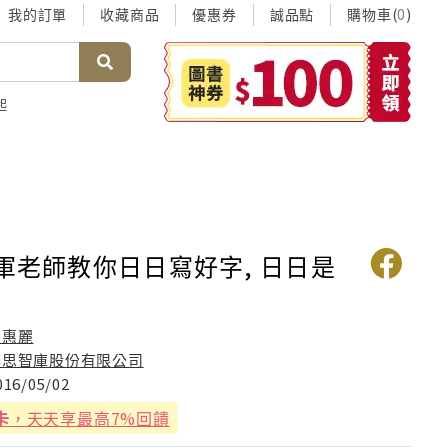
我的訂單
收藏商品
優惠券
誠品點
購物車(
)
0
起
冠軍老師教你日日寫好字, 日日是
黃惠麗
博思智庫股份有限公司
016/05/02
卡
，天天享最高7%回饋