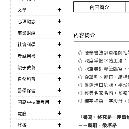
內容簡介
文學
心理勵志
商業財經
內容簡介
社會科學
◎ 硬筆書法冠軍老師
考試用書
◎ 深度掌握字體工法
親子教養
◎ 冠軍老師親筆臨寫
◎ 從筆劃、部首、結
自然科普
◎ 嚴選進口紙張，平
醫學保健
◎ 經典名家名句，蓄
◎ 練字格採十字設計
國高中技職考用
電腦
「書寫，終究是一連串
－－蘇珊．桑塔格
旅遊