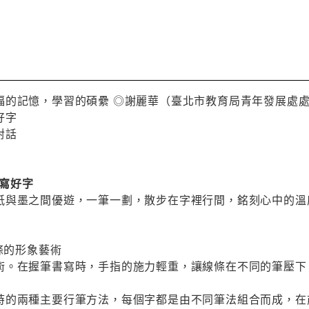
福的記憶，學習的碩纍 ◎謝麗華（臺北市教育局青年發展處
好字
對話
日寫好字
紙與墨之間優遊，一筆一劃，散步在字裡行間，銘刻心中的溫
！
線條的形象藝術
術。在握筆書寫時，手指的施力輕重，讓線條在不同的筆壓下
時的兩種主要行筆方法，每個字都是由不同筆法組合而成，在