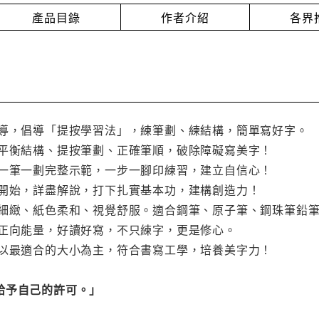
產品目錄
作者介紹
各界
指導，倡導「提按學習法」，練筆劃、練結構，簡單寫好字。
：平衡結構、提按筆劃、正確筆順，破除障礙寫美字！
，一筆一劃完整示範，一步一腳印練習，建立自信心！
構開始，詳盡解說，打下扎實基本功，建構創造力！
滑細緻、紙色柔和、視覺舒服。適合鋼筆、原子筆、鋼珠筆鉛
養正向能量，好讀好寫，不只練字，更是修心。
，以最適合的大小為主，符合書寫工學，培養美字力！
給予自己的許可。」