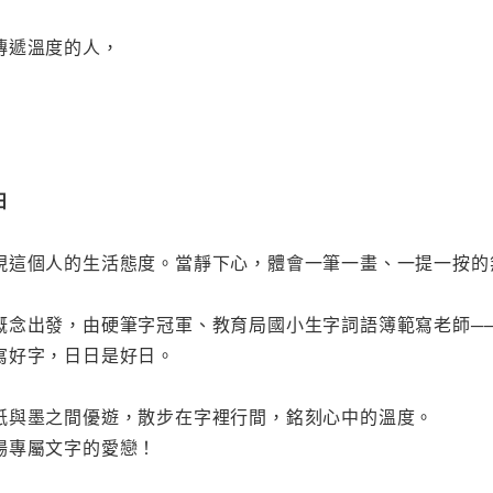
傳遞溫度的人，
日
現這個人的生活態度。當靜下心，體會一筆一畫、一提一按的
概念出發，由硬筆字冠軍、教育局國小生字詞語簿範寫老師─
寫好字，日日是好日。
紙與墨之間優遊，散步在字裡行間，銘刻心中的溫度。
場專屬文字的愛戀！