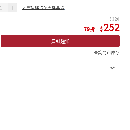
大量採購請至團購專區
320
252
79
貨到通知
查詢門市庫存