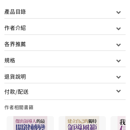
「知道」到「做到」的行動力量。
產品目錄
許多企業想改變，也有許多組織主管企圖創新改變，他
們知道「離開舒適圈」，才能在當前產業環境快速變化
作者介紹
的時代中求存；許多創業或趨勢書籍都探討過「改變觀
念」的重要性，而本書作者、華人圈資深教練陳朝益先
各界推薦
生，特別由教練模式的角度，詮釋從「觀念到行動」的
「改變過程」，為何困難重重又充滿人性考驗？
規格
事實上改變或是創新行動本身從思維開始，就極度需要
退貨說明
「有意識」的進行，本書提供了許多工具與幕後的「促
變」原因說明；當一個企業主管和團隊，對改變的主題
付款/配送
「不急迫」、「沒有感到重要性」；在心思意念上無法
推進時，改變不會發生。另一種常見的情況是，沒有在
心理與行動做好預備，在過程中又沒有支持或追蹤；這
作者相關書籍
種改變則常淪為「死在最後一哩」的「曾經想改變」計
畫。