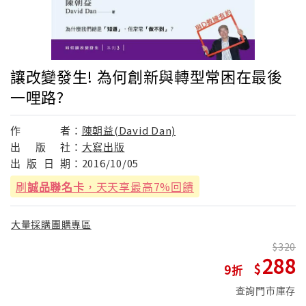
讓改變發生! 為何創新與轉型常困在最後
一哩路?
作
者：
陳朝益(David Dan)
出
版
社：
大寫出版
出
版
日
期：
2016/10/05
刷
誠品聯名卡
，天天享最高7%回饋
大量採購團購專區
320
288
9
查詢門市庫存