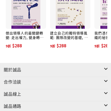
許多帶領組織轉型的主管甚至經營者，往往沒有理解
「改變是一場需要有步驟及策劃」的過程，他們只憑著
願景出發，往往不能解答團隊或員工對改變的恐懼，自
然無法跨出行動。
傑出領導人的最關鍵轉
建立自己的獨特領導風
我們憑什
變: 走出權力, 變身轉型
範: 團隊改變的基礎, 永
織的秘密
在產業激烈轉型的今天，推動組織的領導人必須了解如
教練的革心旅程【如何
遠靠領導力支持
何讓群體實踐轉變的真正過程，這其中並沒有秘密，但
$288
$288
$288
9折
9折
9折
讓改變發生？系列４】
確實需要「促變的工具與指南」了解改變的進程。本書
將從教練的角度探討，你的公司會需要哪一種改變，是
「換軌」，還是「精進」？改變為何沒發生，如何能讓
關於誠品
團隊成員從覺得「需要改變」進化至「想要改變」？
合作洽談
誠品線上
誠品通路