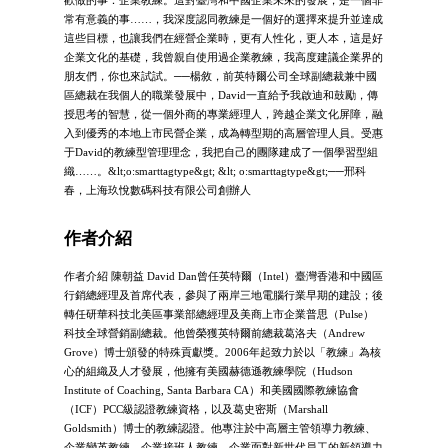
常有意義的事……，我深度認同教練是一個好的選擇來提升並達成
這些目標，也讓我們在經營企業時，更有人性化，更人本，這是好
企業文化的基礎，我曾親自使用過企業教練，我高度建議企業界的
朋友們，你也來試試。──楊敘，前英特爾公司全球副總裁兼中國
區總裁在我個人的職業發展中，David一直給予我啟迪和鼓勵，傳
授思考的智慧，從一個外商的專業經理人，跨越企業文化屏障，融
入到優秀的本地上市民營企業，成為轉型期的高層管理人員。受惠
于David的教練型管理理念，我把自己的團隊建成了一個學習型組
織……。&lt;o:smarttagtype&gt; &lt; o:smarttagtype&gt;──邢科
春，上海玖悅數碼科技有限公司創辦人
作者介紹
作者介紹 陳朝益 David Dan曾任英特爾（Intel）臺灣香港和中國區
行銷總經理及首席代表，參與了兩岸三地電腦行業早期的建設；後
轉任研華科技北美區事業部總經理及美商上市企業普思（Pulse）
科技全球營銷副總裁。他曾榮獲英特爾前總裁葛洛夫（Andrew
Grove）博士頒發的特殊貢獻獎。2006年起致力於以「教練」為核
心的組織及人才發展，他擁有美國赫德遜教練學院（Hudson
Institute of Coaching, Santa Barbara CA）和美國國際教練協會
（ICF）PCC級認證教練資格，以及葛史密斯（Marshall
Goldsmith）博士的教練認證。他專注於中高層主管領導力教練、
企業變革教練、企業接班人教練、企業面對新世代員工的新領導力