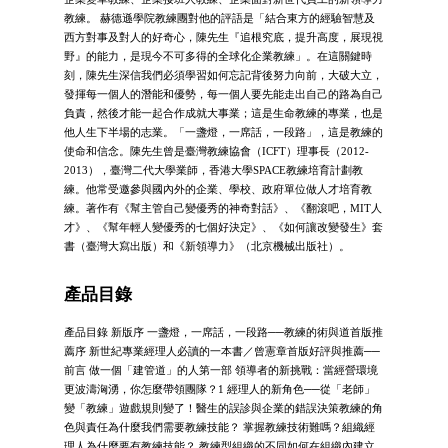
教練。 赫德遜學院教練團對他的評語是「結合東方的經驗智慧及
西方對事及對人的好奇心，陳先生『追根究底，提升高度，展現視
野』的能力，是現今不可多得的全球化企業教練」。在這關鍵時
刻，陳先生深信我們必須學習如何忘記背後努力向前，大破大立，
發揮每一個人的潛能和優勢，每一個人要先能走出自己的路為自己
負責，然後才能一起合作成就大事業；這是生命教練的專業，也是
他人生下半場的志業。「一盞燈，一席話，一段路」，這是教練的
使命和信念。陳先生曾是臺灣教練協會（ICFT）理事長（2012-
2013），臺灣二代大學業師，香港大學SPACE教練培育計劃教
練。他常受邀參與國內外的企業、學校、政府單位做人才培育教
練。著作有《幫主管自己變優秀的神奇對話》、《翻滾吧，MIT人
才》、《幫年輕人變優秀的七個好決定》、《如何讓改變發生》套
書（臺灣大寫出版）和《新領導力》（北京機械出版社）。
產品目錄
產品目錄 新版序 一盞燈，一席話，一段路──教練的術與道首版推
薦序 新世紀專業經理人必讀的一本書／曾憲章首版好評與推薦──
前言 做一個「建管道」的人第一部 領導者的新挑戰：當經營環境
更波濤洶湧，你怎麼帶領團隊？1 經理人的新角色──從「老師」
變「教練」遊戲規則變了！醫生的誤診與企業的錯誤決策教練的角
色與責任為什麼我們需要教練技能？ 掌握教練技術難嗎？組織經
理人為什麼要有教練技能？ 教練型組織的不同如何在組織內建立