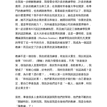
在我進一步瞭解教練後，我發覺全球許多的教練學校，許多的教練
應用，許多的教練方法和工具；在美國有常春藤大學在開課，有專
門的教練學院，也有網路教學的，看看錄影光碟就可以了，那我該
做什麼選擇呢？我不得不再回去找派克女士，她也是有執照的教
練，她不評論其他企業的看法和做法，她開頭就問我「你要的是執
照，還是學習的能力？」另外她還告訴我她公司的兩個選擇條件，
第一必須要有ICF認定的教練執照，而且她只認定三個教練學院畢
業的認證教練。這大大的省去我選擇的困擾，這是一盞明燈。這個
機緣讓我在赫德遜（Hudson Institue）教練學院由頭到尾扎扎實實
的學習了近一年半的功夫，我是徹底的被改變了，我成為一個認證
教練！而且結交了許多企業界的資深教練朋友！
教練不是一個頭銜，我在經過洗練後，有如浴火重生，我以前認為
做事「SMART」（聰敏）的能力慢慢在減低，不再「快速做決
策，很強的個人直覺和堅持，善於對外做溝通，喜歡教導人」，我
變成了「有耐心傾聽，好奇的問」，我特別喜歡問「你認為呢？是
什麼、為什麼？憑什麼？」，年輕人第一次和我的談話後會告訴
我：「和你談話好累！」他們要再好好想想才能行動！自己要做決
定，要自己學會負責，我告訴他們這不是「一般人」做的事，特別
是企業主管！
當然，事後很多人會再回來謝謝我對他們的幫助，他們會不斷的在
「關鍵時刻」回來找我。我知道我是在做他們的教練，我是合格的
「陳教練」了！