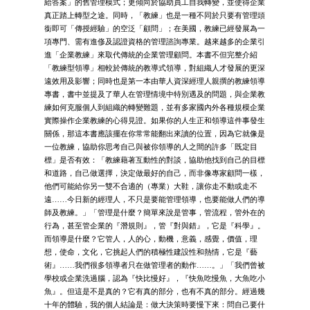
給答案」的舊管理模式；更傾向於協助員工自我轉變，並使得企業
真正踏上轉型之途。同時，「教練」也是一種不同於只要有管理頭
銜即可「傳授經驗」的空泛「顧問」；在美國，教練已經發展為一
項專門、需有進俢及認證資格的管理諮詢專業。越來越多的企業引
進「企業教練」來取代傳統的企業管理顧問。本書不但完整介紹
「教練型領導」相較於傳統的教導式領導，對組織人才發展的更深
遠效用及影響；同時也是第一本由華人資深經理人親撰的教練領導
專書，書中並提及了華人在管理情境中特別遇及的問題，與企業教
練如何克服個人到組織的轉變難題，並有多家國內外各種規模企業
實際操作企業教練的心得見證。如果你的人生正和領導這件事發生
關係，那這本書應該擺在你常常能翻出來讀的位置，因為它就像是
一位教練，協助你思考自己與被你領導的人之間的許多「既定目
標」是否有效：「教練藉著互動性的對談，協助他找到自己的目標
和道路，自己做選擇，決定做最好的自己，而非像專家顧問一樣，
他們可能給你另一雙不合適的（專業）大鞋，讓你走不動或走不
遠……今日新的經理人，不只是要能管理領導，也要能做人們的導
師及教練。」「管理是什麼？簡單來說是管事，管流程，管外在的
行為，甚至管企業的『潛規則』，管『對與錯』，它是『科學』。
而領導是什麼？它管人，人的心，動機，意義，感覺，價值，理
想，使命，文化，它挑起人們的積極性建設性和熱情，它是『藝
術』……我們很多領導者只在做管理者的動作……。」「我們曾被
學校或企業洗過腦，認為『快比慢好』，『快魚吃慢魚，大魚吃小
魚』。但這是不是真的？它有真的部分，也有不真的部分。經過幾
十年的體驗，我的個人結論是：做大決策時要慢下來：問自己要什