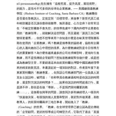
st1:personname&gt;先生擁有「追根究底，提升高度，展現視野」
的能力，是現今不可多得的全球化企業教練。── 美國赫德遜教練
學院（Hudson Institute of Coaching, Santa Barbara CA）教練團你
是否還在靠教訓人、定規定與「目標管理」來做事？新世代員工或
年輕部屬是否又讓你覺得很難帶、無所適從、心力交瘁？你常常活
在「不確定部屬會不會失控」的領導焦慮中？國內外標竿企業都在
用的「教練領導」，就能解決這些問題，而且還能「讓員工自己轉
變得更優秀」，你想不想學來用？你知道什麼是在歐美管理階層長
期在使用的「企業教練」嗎？教練是個專業的協助者，協助有企圖
心的人邁向她自己心中理想的境界。為什麼教練絕對是今日領導方
式的重要解答？為什麼有越來越多的公司在求轉型時，更傾向引進
教練，而不是找傳統企管顧問？想知道教練能幫你做什麼，或是想
成為教練型主管，不要錯過這本由前英特爾台灣暨中國區總經理帶
來的精采創新見證。本書源起於一場深刻的對話，作者當年接下老
東家英特爾的「教練專案」，在與該公司教練部門的一位負責人派
克女士談話時，被問道：「你和學員在教練過程時是你說話的時間
多，還是對方說話的時間多？……如果你說話的時間超過25%，還
是講不停，那你是在做『導師』，不是我們英特爾要的教
練……」。這個看似簡單的問題，讓曾與許多幹練經理人一樣崇尚
「快速做決策，有很強的個人直覺和堅持，善於對外做溝通，喜歡
教導人」的前英特爾兩岸三地主事者，開始進入了「教練」
（Coaching）的世界。「教練」在全球管理界已被公認為是比傳統
的「企管顧問」更好的領導或公司轉型方式，它取代了過去「直接