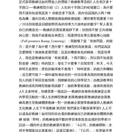
定式探尋教練法如何釋放人的潛能？教練教導流程6 人生有許多十
字路口──教練模型介紹（2）人生的十字路口約哈瑞窗口：為什麼
我不讓你知道我是誰？ 你願意拿下面具，面向你認識的人嗎？轉
危為機：邁向目標人際關係價值網路價值觀：哪些事對我重要？80
／20法則前饋及回饋順勢而為的領導力六個奇妙的數字7 幫人看見
自己的幾道光──教練的百寶箱要能靜下來：但熱情不變 正向積極
的心態：我很不錯要能全神貫注：我選擇現在專注要能專心傾聽
（Full presence &amp; Listening）：我聽懂了提「有效問題」的能
力：是什麼？為什麼？憑什麼？ 教練型的高效會議：你們認為該
怎麼辦呢？換個角度看問題：這是好機會角色的轉換 ：我是領導
人，我也是教練如何做「有效溝通」？我不關心，所以我不知道面
對改變（轉型）時的阻力：發生了什麼事？自我管理：昨天，今天
和明天差異性：黑色的氣球會不會飛？「時時更新」的能力和機制
：這怎麼可能？一個80歲智者給你的一封信你要為我的快樂負責做
別人的鏡子和回音板情商：我瞭解你的心情學習力：由教訓教導到
教練的成長與轉型抱歉我搞砸了：做錯事要能道歉，做個有擔當的
人8 太多時候，你總需要一場談話──教練的各種角色教練是企業
內學習活動的一環人生的轉型教練 創業教練創新教練績效改善教
練高層主管教練團隊教練一對一的教練企業變革教練接班人教練跨
文化教練 人生下半場教練 第四部 我們還在不斷探索學習9 人人可
以成為好教練！如何找到你合適的教練做自己的教練做你團隊的教
練 做個「即時」的教練做個不斷的學習者創造急迫感的領導者10
訪談──國內外企業的教練運作案例1：「A公司」的教練體制：全
球半導體龍頭企業案例2：諾基亞案例3：「T公司」：世界級半導