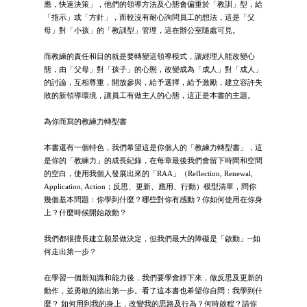
應，快速決策」，他們的領導方法及心態會偏重於「教訓」型，給
「指示」或「方針」，而較沒有耐心詢問員工的想法，這是「父
母」對「小孩」的「教訓型」管理，這在辦公室隨處可見。
而教練的責任和目的就是要轉變這領導模式，讓經理人能改變心
態，由「父母」對「孩子」的心態，改變成為「成人」對「成人」
的討論，互相尊重，開放參與，給予選擇，給予激勵，建立容許失
敗的新領導環境，讓員工有做主人的心態，這正是本書的主題。
為你而寫的教練力轉型書
本書還有一個特色，我們希望這是你個人的「教練力轉型書」，這
是你的「教練力」的成長紀錄，在每章最後我們會留下時間和空間
的空白，使用我個人發展出來的「RAA」（Reflection, Renewal,
Application, Action；反思、更新、應用、行動）模型清單，問你
幾個基本問題：你學到什麼？哪些對你有感動？你如何使用在你身
上？什麼時候開始啟動？
我們都很擅長建立願景做決定，但我們最大的障礙是「啟動」─如
何走出第一步？
在學習一個新知識和能力後，我們要學會靜下來，做反思及更新的
動作，並勇敢的踏出第一步。看了這本書也希望你自問：我學到什
麼？ 如何用到我的身上，改變我的思路及行為？何時啟程？請你