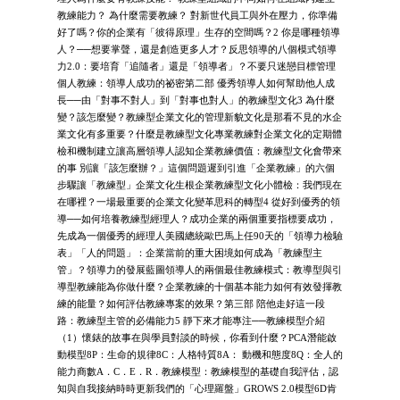
教練能力？ 為什麼需要教練？ 對新世代員工與外在壓力，你準備
好了嗎？你的企業有「彼得原理」生存的空間嗎？2 你是哪種領導
人？──想要掌聲，還是創造更多人才？反思領導的八個模式領導
力2.0：要培育「追隨者」還是「領導者」？不要只迷戀目標管理
個人教練：領導人成功的祕密第二部 優秀領導人如何幫助他人成
長──由「對事不對人」到「對事也對人」的教練型文化3 為什麼
變？該怎麼變？教練型企業文化的管理新貌文化是那看不見的水企
業文化有多重要？什麼是教練型文化專業教練對企業文化的定期體
檢和機制建立讓高層領導人認知企業教練價值：教練型文化會帶來
的事 別讓「該怎麼辦？」這個問題遲到引進「企業教練」的六個
步驟讓「教練型」企業文化生根企業教練型文化小體檢：我們現在
在哪裡？一場最重要的企業文化變革思科的轉型4 從好到優秀的領
導──如何培養教練型經理人？成功企業的兩個重要指標要成功，
先成為一個優秀的經理人美國總統歐巴馬上任90天的「領導力檢驗
表」「人的問題」：企業當前的重大困境如何成為「教練型主
管」？領導力的發展藍圖領導人的兩個最佳教練模式：教導型與引
導型教練能為你做什麼？企業教練的十個基本能力如何有效發揮教
練的能量？如何評估教練專案的效果？第三部 陪他走好這一段
路：教練型主管的必備能力5 靜下來才能專注──教練模型介紹
（1）懷錶的故事在與學員對談的時候，你看到什麼？PCA潛能啟
動模型8P：生命的規律8C：人格特質8A： 動機和態度8Q：全人的
能力商數A．C．E．R．教練模型：教練模型的基礎自我評估，認
知與自我接納時時更新我們的「心理羅盤」GROWS 2.0模型6D肯