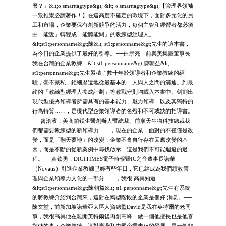
麼？」&lt;o:smarttagtype&gt; &lt; o:smarttagtype&gt;【管理界領袖
一致推崇必讀著作！】在這高度不確定的環境下，面對多元化的員
工和市場，企業要保有創新競爭的活力，每個主管和經營者都必須
由「能說」轉變成「能聽能問」的教練型經理人。
&lt;st1:personname&gt;陳&lt; st1:personname&gt;先生的這本書，
為今日的企業提供了最好的引導。──白崇亮，前奧美集團董事長
我在台灣的企業教練，&lt;st1:personname&gt;陳朝益&lt;
st1:personname&gt;先生累積了數十年於領導者和企業教練的經
驗，毫不藏私、鉅細靡遺地從最基本的「人與人之間的溝通」到最
終的「教練型經理人養成計劃」等教戰守則均載入本書中。刻劃出
現代型優秀領導者所需具有的基本能力、魅力領導，以及其獨特的
行為特質……，是現代型企業領導者的名燈和不可或缺的指導書。
──曾滄濱，美商鉑鎂生醫創辦人暨總裁、前順天生物科技總裁我
們都需要教練型的新領導力……，現在的企業，面對的不僅僅是改
變，而是「翻天覆地」的改變，企業不會自行存在因應改變的基
因，而是不斷的從新案例中尋找啟示，這是我們不可能迴避的過
程。──黃欽勇，DIGITIMES電子時報暨IC之音董事長諾華
（Novatis）引進企業教練已經有些年日，它已經成為我們績效管
理與企業領導力文化的一部分……，我很 高興知道
&lt;st1:personname&gt;陳朝益&lt; st1:personname&gt;先生有系統
的將教練介紹到台灣來，這對在轉型階段的企業是個好 消息。──
陳文堂，前新加坡諾華亞太區人資總監David是我在英特爾的老同
事，我很高興他在離開英特爾後再創高峰，做一個他擅長也是他喜
歡做的事：企業教練。這對臺灣和中國企業未來的發展，是一個非