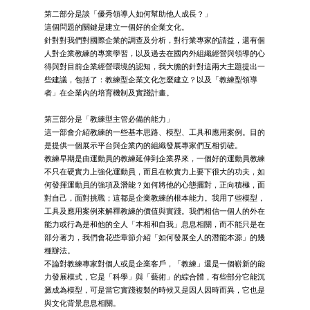
第二部分是談「優秀領導人如何幫助他人成長？」
這個問題的關鍵是建立一個好的企業文化。
針對對我們對國際企業的調查及分析，對行業專家的請益，還有個
人對企業教練的專業學習，以及過去在國內外組織經營與領導的心
得與對目前企業經營環境的認知，我大膽的針對這兩大主題提出一
些建議，包括了：教練型企業文化怎麼建立？以及「教練型領導
者」在企業內的培育機制及實踐計畫。
第三部分是「教練型主管必備的能力」
這一部會介紹教練的一些基本思路、模型、工具和應用案例。目的
是提供一個展示平台與企業內的組織發展專家們互相切磋。
教練早期是由運動員的教練延伸到企業界來，一個好的運動員教練
不只在硬實力上強化運動員，而且在軟實力上要下很大的功夫，如
何發揮運動員的強項及潛能？如何將他的心態擺對，正向積極，面
對自己，面對挑戰；這都是企業教練的根本能力。我用了些模型，
工具及應用案例來解釋教練的價值與實踐。我們相信一個人的外在
能力或行為是和他的全人「本相和自我」息息相關，而不能只是在
部分著力，我們會花些章節介紹「如何發展全人的潛能本源」的幾
種辦法。
不論對教練專家對個人或是企業客戶，「教練」還是一個嶄新的能
力發展模式，它是「科學」與「藝術」的綜合體，有些部分它能沉
澱成為模型，可是當它實踐複製的時候又是因人因時而異，它也是
與文化背景息息相關。