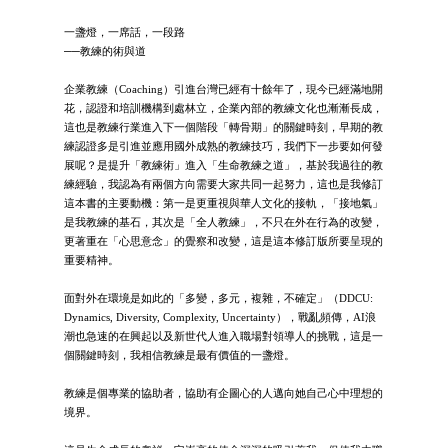
一盞燈，一席話，一段路
──教練的術與道
企業教練（Coaching）引進台灣已經有十餘年了，現今已經滿地開
花，認證和培訓機構到處林立，企業內部的教練文化也漸漸長成，
這也是教練行業進入下一個階段「轉骨期」的關鍵時刻，早期的教
練認證多是引進並應用國外成熟的教練技巧，我們下一步要如何發
展呢？是提升「教練術」進入「生命教練之道」，基於我過往的教
練經驗，我認為有兩個方向需要大家共同一起努力，這也是我修訂
這本書的主要動機：第一是更重視與華人文化的接軌，「接地氣」
是我教練的基石，其次是「全人教練」，不只在外在行為的改變，
更著重在「心思意念」的覺察和改變，這是這本修訂版所要呈現的
重要精神。
面對外在環境是如此的「多變，多元，複雜，不確定」（DDCU:
Dynamics, Diversity, Complexity, Uncertainty），戰亂頻傳，AI浪
潮也急速的在興起以及新世代人進入職場對領導人的挑戰，這是一
個關鍵時刻，我相信教練是最有價值的一盞燈。
教練是個專業的協助者，協助有企圖心的人邁向她自己心中理想的
境界。