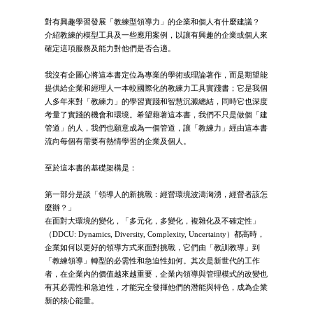
對有興趣學習發展「教練型領導力」的企業和個人有什麼建議？
介紹教練的模型工具及一些應用案例，以讓有興趣的企業或個人來
確定這項服務及能力對他們是否合適。
我沒有企圖心將這本書定位為專業的學術或理論著作，而是期望能
提供給企業和經理人一本較國際化的教練力工具實踐書；它是我個
人多年來對「教練力」的學習實踐和智慧沉澱總結，同時它也深度
考量了實踐的機會和環境。希望藉著這本書，我們不只是做個「建
管道」的人，我們也願意成為一個管道，讓「教練力」經由這本書
流向每個有需要有熱情學習的企業及個人。
至於這本書的基礎架構是：
第一部分是談「領導人的新挑戰：經營環境波濤洶湧，經營者該怎
麼辦？」
在面對大環境的變化，「多元化，多變化，複雜化及不確定性」
（DDCU: Dynamics, Diversity, Complexity, Uncertainty）都高時，
企業如何以更好的領導方式來面對挑戰，它們由「教訓教導」到
「教練領導」轉型的必需性和急迫性如何。其次是新世代的工作
者，在企業內的價值越來越重要，企業內領導與管理模式的改變也
有其必需性和急迫性，才能完全發揮他們的潛能與特色，成為企業
新的核心能量。