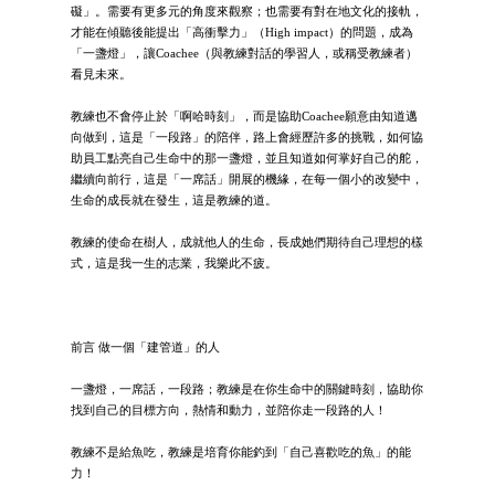
礙」。需要有更多元的角度來觀察；也需要有對在地文化的接軌，
才能在傾聽後能提出「高衝擊力」（High impact）的問題，成為
「一盞燈」，讓Coachee（與教練對話的學習人，或稱受教練者）
看見未來。
教練也不會停止於「啊哈時刻」，而是協助Coachee願意由知道邁
向做到，這是「一段路」的陪伴，路上會經歷許多的挑戰，如何協
助員工點亮自己生命中的那一盞燈，並且知道如何掌好自己的舵，
繼續向前行，這是「一席話」開展的機緣，在每一個小的改變中，
生命的成長就在發生，這是教練的道。
教練的使命在樹人，成就他人的生命，長成她們期待自己理想的樣
式，這是我一生的志業，我樂此不疲。
前言 做一個「建管道」的人
一盞燈，一席話，一段路；教練是在你生命中的關鍵時刻，協助你
找到自己的目標方向，熱情和動力，並陪你走一段路的人！
教練不是給魚吃，教練是培育你能釣到「自己喜歡吃的魚」的能
力！