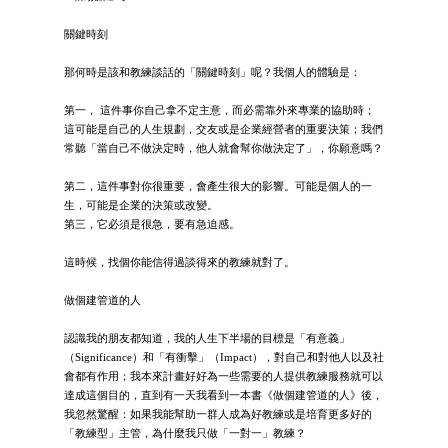
關鍵時刻
那何時是該和教練談話的「關鍵時刻」呢？我個人的體驗是：
第一， 這件事你自己拿不定主意，而必需靠外來專業的協助時；
這可能是自己的人生規劃，交友或是企業經營者的重要決策；我們
常聽「當自己不做決定時，他人就會幫你做決定了」，你願意嗎？
第二，這件事對你很重要，會產生很大的影響。可能是個人的一
生，可能是企業的決策或改變。
第三，它必須是很急，要有急迫感。
這時候，找個你能信得過談得來的教練就對了。
做個建管道的人
認識我的朋友都知道，我的人生下半場的目標是「有意義」
（Significance）和「有衝擊」（Impact），對自己和對他人以及社
會都有作用；我本來計畫好好為一些需要的人提供教練服務就可以
達成這個目的，直到有一天我看到一本書《做個建管道的人》後，
我忽然驚醒：如果我能幫助一群人成為好教練或是培育更多好的
「教練型」主管，為什麼我只做「一對一」教練？