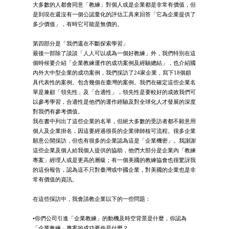
大多數的人都會同意「教練」對個人或是企業都是非常有價值，但
是到現在還沒有一個公認量化的評估工具來回答「它為企業提供了
多少價值」，有時它可能是無價的。
第四部分是「我們還在不斷探索學習」
最後一部除了談談「人人可以成為一個好教練」外，我們特別在這
個時候要介紹「企業教練運作的成功案例及經驗總結」，也介紹國
內外大中型企業的成功案例，我們採訪了24家企業，寫下18個頗
具代表性的案例。包含幾個在臺灣的案例。我們在確定這些企業名
單是兼顧「領先性」及「合適性」，領先性是要較好的成效我們可
以參考學習，合適性是他們的運作經驗及對全球化人才發展的深度
對我們有參考價值。
我在書中列出了這些企業的名單，但絕大多數的受訪者都不願意用
個人及企業掛名，因這要經過很長的企業律師核可流程。很多企業
願意公開採訪，但也有很多的企業認為這是「企業機密」。我謝謝
這些企業及個人給我個人提供的協助，他們大部分是企業內「教練
專案」經理人或是更高的層級；有一個美國的教練協會也很驚訝我
的這份報告，認為這不只對臺灣或中國企業，對美國的企業也是非
常有價值的資訊。
在這些採訪中，我會請教企業以下的一些問題：
•你們公司引進「企業教練」的動機及時空背景是什麼，你認為
「企業教練」專案的成功要件是什麼？