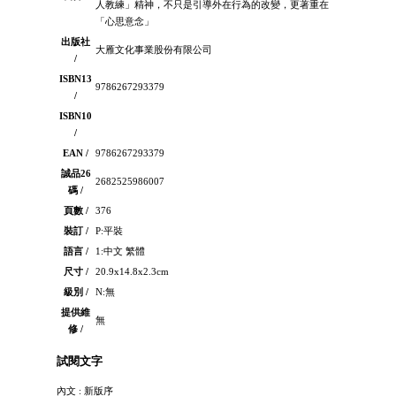
人教練」精神，不只是引導外在行為的改變，更著重在
「心思意念」
出版社
大雁文化事業股份有限公司
/
ISBN13
9786267293379
/
ISBN10
/
EAN /
9786267293379
誠品26
2682525986007
碼 /
頁數 /
376
裝訂 /
P:平裝
語言 /
1:中文 繁體
尺寸 /
20.9x14.8x2.3cm
級別 /
N:無
提供維
無
修 /
試閱文字
內文 : 新版序