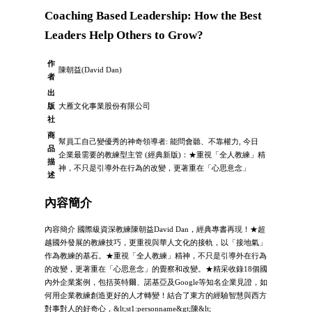
Coaching Based Leadership: How the Best
Leaders Help Others to Grow?
作
陳朝益(David Dan)
者
出
版
大雁文化事業股份有限公司
社
商
幫員工自己變優秀的神奇領導者: 能問會聽、不靠權力, 今日
品
企業最需要的教練型主管 (經典新版)：★重視「全人教練」精
描
神，不只是引導外在行為的改變，更著重在「心思意念」
述
內容簡介
內容簡介 國際級資深教練陳朝益David Dan，經典專書再現！★超
越國外發展的教練技巧，更重視與華人文化的接軌，以「接地氣」
作為教練的基石。★重視「全人教練」精神，不只是引導外在行為
的改變，更著重在「心思意念」的覺察和改變。★精采收錄18個國
內外企業案例，包括英特爾、諾基亞及Google等知名企業見證，如
何用企業教練創造更好的人才轉變！結合了東方的經驗智慧與西方
對事對人的好奇心，&lt;st1:personname&gt;陳&lt;