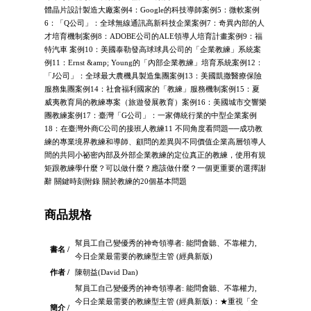
體晶片設計製造大廠案例4：Google的科技導師案例5：微軟案例
6：「Q公司」：全球無線通訊高新科技企業案例7：奇異內部的人
才培育機制案例8：ADOBE公司的ALE領導人培育計畫案例9：福
特汽車 案例10：美國泰勒發高球球具公司的「企業教練」系統案
例11：Ernst &amp; Young的「內部企業教練」培育系統案例12：
「J公司」：全球最大農機具製造集團案例13：美國凱撒醫療保險
服務集團案例14：社會福利國家的「教練」服務機制案例15：夏
威夷教育局的教練專案（旅遊發展教育）案例16：美國城市交響樂
團教練案例17：臺灣「G公司」：一家傳統行業的中型企業案例
18：在臺灣外商C公司的接班人教練11 不同角度看問題──成功教
練的專業境界教練和導師、顧問的差異與不同價值企業高層領導人
間的共同小祕密內部及外部企業教練的定位真正的教練，使用有規
矩跟教練學什麼？可以做什麼？應該做什麼？一個更重要的選擇謝
辭 關鍵時刻附錄 關於教練的20個基本問題
商品規格
幫員工自己變優秀的神奇領導者: 能問會聽、不靠權力,
書名 /
今日企業最需要的教練型主管 (經典新版)
作者 /
陳朝益(David Dan)
幫員工自己變優秀的神奇領導者: 能問會聽、不靠權力,
今日企業最需要的教練型主管 (經典新版)：★重視「全
簡介 /