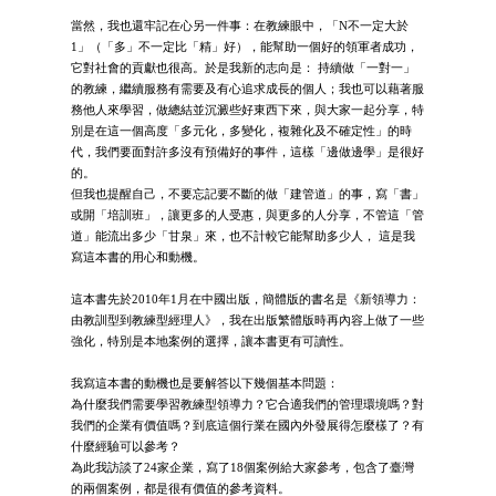
當然，我也還牢記在心另一件事：在教練眼中，「N不一定大於
1」（「多」不一定比「精」好），能幫助一個好的領軍者成功，
它對社會的貢獻也很高。於是我新的志向是： 持續做「一對一」
的教練，繼續服務有需要及有心追求成長的個人；我也可以藉著服
務他人來學習，做總結並沉澱些好東西下來，與大家一起分享，特
別是在這一個高度「多元化，多變化，複雜化及不確定性」的時
代，我們要面對許多沒有預備好的事件，這樣「邊做邊學」是很好
的。
但我也提醒自己，不要忘記要不斷的做「建管道」的事，寫「書」
或開「培訓班」，讓更多的人受惠，與更多的人分享，不管這「管
道」能流出多少「甘泉」來，也不計較它能幫助多少人， 這是我
寫這本書的用心和動機。
這本書先於2010年1月在中國出版，簡體版的書名是《新領導力：
由教訓型到教練型經理人》，我在出版繁體版時再內容上做了一些
強化，特別是本地案例的選擇，讓本書更有可讀性。
我寫這本書的動機也是要解答以下幾個基本問題：
為什麼我們需要學習教練型領導力？它合適我們的管理環境嗎？對
我們的企業有價值嗎？到底這個行業在國內外發展得怎麼樣了？有
什麼經驗可以參考？
為此我訪談了24家企業，寫了18個案例給大家參考，包含了臺灣
的兩個案例，都是很有價值的參考資料。