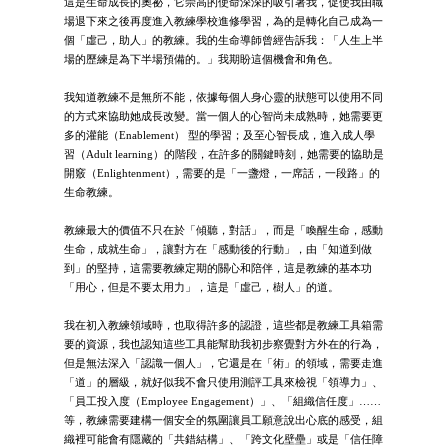
這是生命成長的奧祕，它崇高的使命深深的吸引著我，促使我由職
場退下來之後再度進入教練學校進修學習，為的是轉化自己成為一
個「虛己，助人」的教練。我的生命導師曾經告訴我：「人生上半
場的歷練是為下半場預備的。」我期盼這個機會和角色。
我知道教練不是無所不能，依據每個人身心靈的狀態可以使用不同
的方式來協助她成長改變。當一個人的心智尚未成熟時，她需要更
多的灌能（Enablement） 型的學習；及至心智長成，進入成人學
習（Adult learning）的階段，在許多的關鍵時刻，她需要的協助是
開竅（Enlightenment）, 需要的是「一盞燈，一席話，一段路」的
生命教練。
教練最大的價值不只在於「傾聽，對話」，而是「喚醒生命，感動
生命，成就生命」，讓對方在「感動後的行動」，由「知道到做
到」的堅持，這需要教練定期的關心和陪伴，這是教練的基本功
「用心，但是不要太用力」，這是「虛己，樹人」的道。
我在初入教練領域時，也取得許多的認證，這些都是教練工具箱需
要的資源，我也認知這些工具能幫助我初步察覺對方外在的行為，
但是無法深入「認識一個人」，它還是在「術」的領域，需要走進
「道」的層級，就好似我不會只使用測評工具來檢視「領導力」、
「員工投入度（Employee Engagement）」、「組織信任度」……
等，教練需要建構一個安全的氛圍讓員工願意說出心底的感受，組
織裡可能會有隱藏的「共錯結構」、「跨文化壁壘」或是「信任障