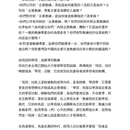
•你們公司的「企業教練」系統是如何建置的？流程又是如何？公
司的「企業教練」專案主要是為哪些人服務？
•你們對外部「企業教練」是如何做資格審核的？誰來做？
•你們公司有內部的「企業教練」嗎？你們內部與外部企業教練的
比率如何？如何建立你們「內部企業教練」機制？它是如何運作
的？一般的教練專案合約為期多長？你們有對教練的評估系統嗎？
內容是什麼嗎？
•針對某個教練專案，如果你們能重來一次，你們會有什麼不同的
做法嗎？你對臺灣及中國的企業引進教練項目有什麼好的建議嗎？
由培訓到學習，由教導到教練
現在許多企業已開始大力發展學習型組織，將傳統的「培訓」項目
轉變成為「學習」活動，它的差別在於參與者或學習者的動機。
「培訓」比較上是較被動的或單向的，是老師教、學員學，它需要
更多的智慧轉化才能成為企業價值；「學習」則是以學員或企業為
主的學習活動，瞭解他們的需要，為他們量身定做，不在教導，而
在互動學習；基於這個基礎，往上再長出來「教練型的互動學習」
模式，它的特色是：以學員個人或團隊為主的互動學習，教練少講
多聽多問，點亮學員（們）心中的潛能，讓它能釋放出來，並陪他
們走一段路；這已被公認是最佳的人才發展模式。
在高速變化、高速反應的時代，經理人往往被要求要能「快速反