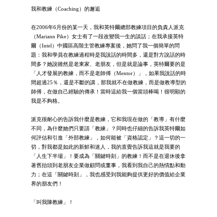
我和教練（Coaching）的邂逅
在2006年6月份的某一天，我和英特爾總部教練項目的負責人派克
（Mariann Pike）女士有了一段改變我一生的談話；在我承接英特
爾（Intel）中國區高階主管教練專案後，她問了我一個簡單的問
題：我和學員在教練過程時是我說話的時間多，還是對方說話的時
間多？她說雖然是老東家、老朋友，但是就是論事，英特爾要的是
「人才發展的教練，而不是老師傅（Mentor）」，如果我說話的時
間超過25％，還是不斷的講，那我就不在做教練，而是做教導型的
師傅，在做自己經驗的傳承！當時這給我一個當頭棒喝！很明顯的
我是不夠格。
派克很耐心的告訴我什麼是教練，它和我現在做的「教導」有什麼
不同，為什麼她們只要請「教練」？同時也仔細的告訴我英特爾如
何評估和引進「外部教練」，如何能被「資格認定」？這一切的一
切，對我都是如此的新鮮和迷人，我的直覺告訴我這就是我要的
「人生下半場」！要成為「關鍵時刻」的教練！而不是在退休後拿
著舊抬頭到老朋友企業做顧問或董事，我看到我自己的熱情點和動
力；在這「關鍵時刻」，我也感受到我能夠提供更好的價值給企業
界的朋友們！
「叫我陳教練」！