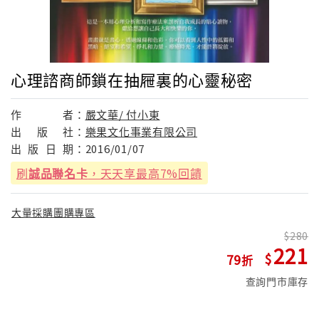
心理諮商師鎖在抽屜裏的心靈秘密
作
者：
嚴文華/ 付小東
出
版
社：
樂果文化事業有限公司
出
版
日
期：
2016/01/07
刷
誠品聯名卡
，天天享最高7%回饋
大量採購團購專區
280
221
79
查詢門市庫存