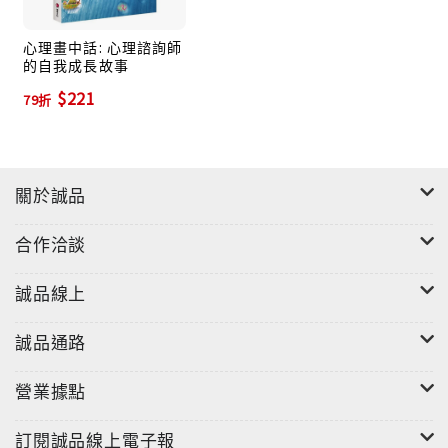
我、接納自己和接納別人。
心理畫中話: 心理諮詢師
的自我成長故事
這些人的變化，圖畫是最直接的見證。
$221
就讓我們一同走進這些心理諮詢師的故事裏……
79折
關於誠品
合作洽談
誠品線上
誠品通路
營業據點
訂閱誠品線上電子報