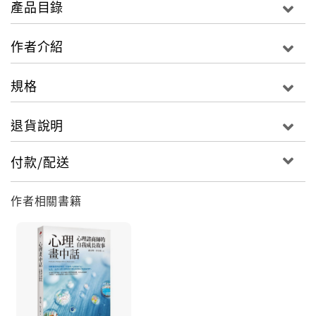
產品目錄
這是一本用心理分析和寫作療法來剖析自我成長的貼心
作者介紹
讀物，獻給想讓自己長大和快樂的你。
規格
繼《心理畫外音》之後，嚴文華博士和她的一群心理諮
詢師學生為你帶來又一新作《心理諮商師鎖在抽屜裏的
退貨說明
心靈秘密》，講述那些精美的圖畫和文字背後的心理諮
詢師的故事。
付款/配送
本書的第一篇是關於個人短期內在成長團體中的經歷，
作者相關書籍
講到了26個人的成長。這部分通過對比團體開始時和團
體結束時成員們所畫的兩張圖畫(共有52幅圖畫)，非常
直觀地呈現了他們各自的成長。
第二篇是關於那些獲得心理諮詢師證書或從事心理學工
作的個人，講述他們如何在生活和工作中修煉自己，用
心理學幫到自己。這11個故事的共同焦點都在談瞭解自