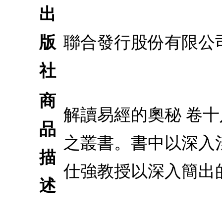
出
版
聯合發行股份有限公
社
商
解讀易經的奧秘 卷十
品
之叢書。書中以深入
描
仕強教授以深入簡出
述