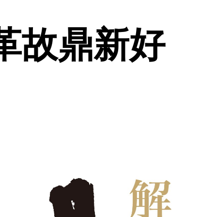
 革故鼎新好