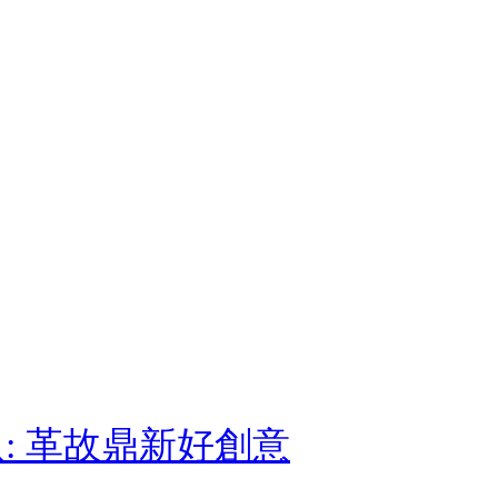
: 革故鼎新好創意