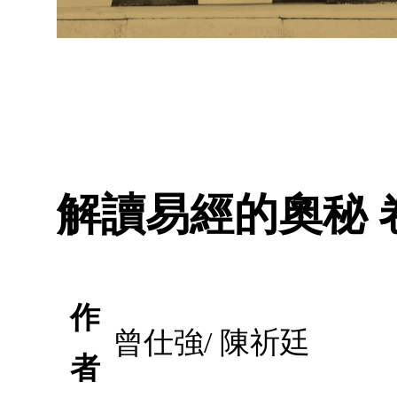
解讀易經的奧秘 
作
曾仕強/ 陳祈廷
者