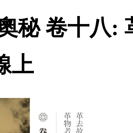
奧秘 卷十八:
品線上