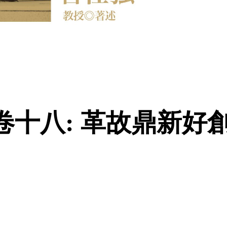
卷十八: 革故鼎新好