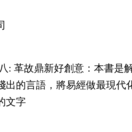
司
八: 革故鼎新好創意：本書是
淺出的言語，將易經做最現代
的文字