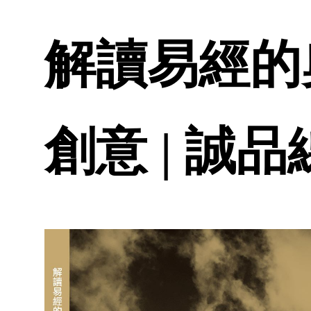
解讀易經的
創意 | 誠