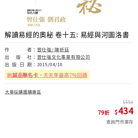
解讀易經的奧秘 卷十五: 易經與河圖洛書
作
者：
曾仕強/ 陳祈廷
出
版
社：
曾仕強文化事業有限公司
出
版
日
期：
2015/04/10
刷
誠品聯名卡
，天天享最高7%回饋
大量採購團購專區
550
434
79
查詢門市庫存