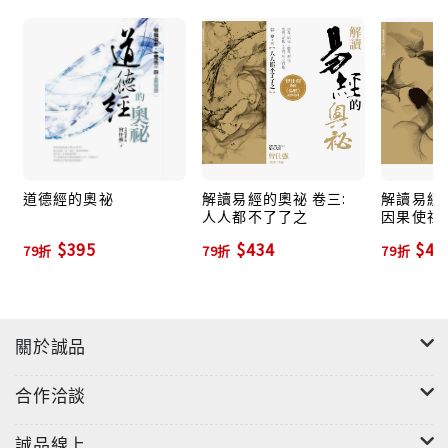
平天下的終極目標。
道德經的奧祕
解讀易經的奧祕 卷三:
解讀易經的
人人都不了了之
因果使社
$395
$434
$43
79折
79折
79折
關於誠品
合作洽談
誠品線上