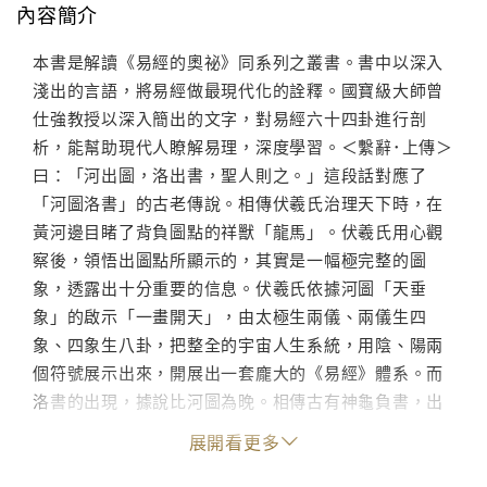
內容簡介
本書是解讀《易經的奧祕》同系列之叢書。書中以深入
淺出的言語，將易經做最現代化的詮釋。國寶級大師曾
仕強教授以深入簡出的文字，對易經六十四卦進行剖
析，能幫助現代人瞭解易理，深度學習。＜繫辭･上傳＞
曰：「河出圖，洛出書，聖人則之。」這段話對應了
「河圖洛書」的古老傳說。相傳伏羲氏治理天下時，在
黃河邊目睹了背負圖點的祥獸「龍馬」。伏羲氏用心觀
察後，領悟出圖點所顯示的，其實是一幅極完整的圖
象，透露出十分重要的信息。伏羲氏依據河圖「天垂
象」的啟示「一畫開天」，由太極生兩儀、兩儀生四
象、四象生八卦，把整全的宇宙人生系統，用陰、陽兩
個符號展示出來，開展出一套龐大的《易經》體系。而
洛書的出現，據說比河圖為晚。相傳古有神龜負書，出
現於洛河。大禹在治水時，看到了洛書與河圖的差異
展開看更多
性，於是從中體會出許多治國的大道理。洛書為「天垂
象」，大禹是「聖人則之」，同樣也是天人合一的象