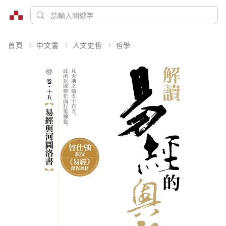
首頁
中文書
人文史哲
哲學