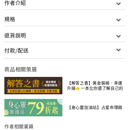
作者介紹
徵。「河圖」代表天地自然的象，「洛書」則表示天地
自然的理。「河洛文化」以河圖、洛書為根源，被西方
規格
學者視為「中華文化的基因密碼」，對炎黃子孫乃至於
全世界，都具有十分重大的影響力。「河洛文化」講求
退貨說明
天人合一，從「天垂象」領悟出人生的大道，也就是向
大自然學習，以大自然所警示的道理，來尋思人世間對
付款/配送
應的法則。而「河洛文化」是以「家庭」為社會人群的
基本構成單位，所以家人間的相處、彼此的關係、共同
的責任等等，都顯得十分重要。「河洛文化」認為一個
商品相關策展
人成材與否，言行表現是否得體，這些都和家教、家風
脫離不了關係。本書中，曾教授藉由河圖洛書所發展出
【解答之書】黃金裝幀．幸運
升級👉一本比你還了解自己的
的「河洛文化」，引申說明「家和萬事興」、「家齊而
書
後國治，國治而後天下平」的道理，並深入剖析「家
人、睽、蹇、解」這四卦之間環環相扣的互動關係，勉
【身心靈加油站】占星命理館
勵大家正視家庭教化功能，在家人互動有所睽違、乖離
之際，便立即設法加以化解，然後再把優良家風向外推
作者相關書籍
展，恢復河洛文化的龍馬精神，進而達成齊家、治國、