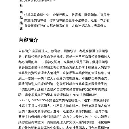
社
商
領導就是喚醒生命：企業經理人、教育者、團體領袖、都是身
品
懷重任的領導者，你所領導的是生命不是機器。這是一本所有
描
負責領導任務的人都必須看的書！古倫神父認為，光當僕人
述
內容簡介
內容簡介 企業經理人、教育者、團體領袖、都是身懷重任的領導
者，你所領導的是生命不是機器。這是一本所有負責領導任務的人
都必須看的書！ 古倫神父認為，光當僕人還是不夠，優越的領導
者必須當個懂得喚醒員工與企業生命力的獻身者！德國最大的聖本
篤修院的資深管理者古倫神父，直接用聖本篤會規的管理精華，替
您上一堂第一手的「僕人」生命力管理課程。不用以羨慕的眼光，
間接閱讀別人的課程討論，您就可以親自進修這堂德國最搶手的
「價值領導」課程！直接來自聖本篤修會古倫神父的30年實際經
驗，讓您掌握真正的聖本篤管理精髓！ 你知道德國BMW、
BOSCH、SIEMENS等知名企業的高階經理人，週末一窩瘋衝到哪
裡嗎？不是去打高爾夫、也不是去遊山玩水。他們搶著參加古倫神
父的「生命力領導課程」進修，這是僕人領導的精髓。 生命力是
甚麼？如何喚醒企業和組織的生命力？古倫神父的「生命力領導」
讓你在台灣就能與一流德國經理人探究僕人領導的精髓，活化組織
和企業的動能與員工的生命動力。古倫神父認為，符合本篤精神的