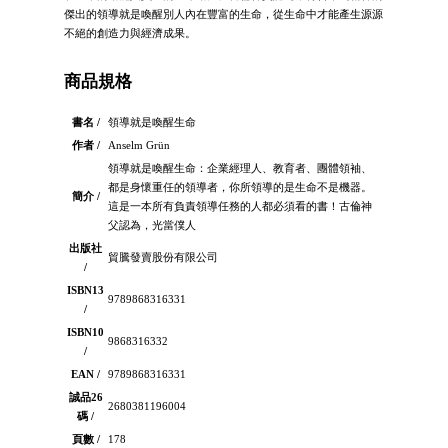
傑出的領導就是喚醒別人內在豐富的生命，從生命中才能產生源源
不絕的創造力與經濟成果。
商品規格
書名 /
領導就是喚醒生命
作者 /
Anselm Grün
領導就是喚醒生命：企業經理人、教育者、團體領袖、
都是身懷重任的領導者，你所領導的是生命不是機器。
簡介 /
這是一本所有負責領導任務的人都必須看的書！古倫神
父認為，光當僕人
出版社
貿騰發賣股份有限公司
/
ISBN13
9789868316331
/
ISBN10
9868316332
/
EAN /
9789868316331
誠品26
2680381196004
碼 /
頁數 /
178