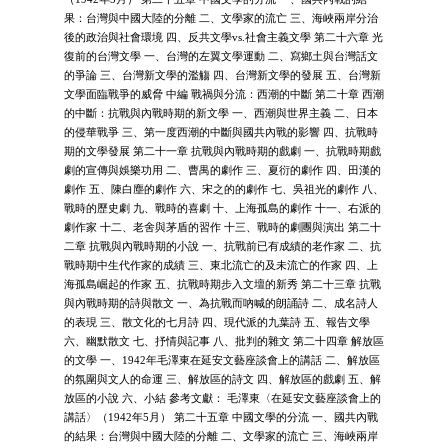
果：台灣與中國大陸的分離 二、文學家的流亡 三、海峽兩岸分治
後的政治與社會環境 四、反共文學vs.社會主義文學 第二十六章 光
復前的台灣文學 一、台灣的左翼文學運動 二、寫鄉土與台灣話文
的爭論 三、台灣新文學的濫觴 四、台灣新文學的發展 五、台灣新
文學面臨戰爭的威脅 中編 戰禍與分流：西潮的中斷 第二十章 西潮
的中斷：抗戰與內戰時期的新文學 一、西潮與世界主義 二、日本
的侵華戰爭 三、第一度西潮的中斷與國共內戰的影響 四、抗戰時
期的文學發展 第二十一章 抗戰與內戰時期的戲劇 一、抗戰時期戲
劇的宣傳與娛樂功用 二、曹禺的劇作 三、夏衍的劇作 四、田漢的
劇作 五、陳白塵的劇作 六、宋之的的劇作 七、吳祖光的劇作 八、
戰時的歷史劇 九、戰時的喜劇 十、上海孤島的劇作 十一、右派的
劇作家 十二、老舍與茅盾的習作 十三、戰時的劇團與演出 第二十
二章 抗戰與內戰時期的小說 一、抗戰前已有成績的老作家 二、抗
戰時期中生代作家的成績 三、東北流亡的及未流亡的作家 四、上
海孤島崛起的作家 五、抗戰時期步入文壇的新秀 第二十三章 抗戰
與內戰時期的詩與散文 一、為抗戰而吶喊的朗誦詩 二、成名詩人
的表現 三、散文化的七月詩 四、現代派的九葉詩 五、報告文學
六、幽默散文 七、抒情與記事 八、批判的雜文 第二十四章 解放區
的文學 一、1942年毛澤東在延安文藝座談會上的講話 二、解放區
的氛圍與文人的命運 三、解放區的詩文 四、解放區的戲劇 五、解
放區的小說 六、小結 參考文獻： 毛澤東〈在延安文藝座談會上的
講話〉（1942年5月） 第二十五章 中國文學的分流 一、國共內戰
的結果：台灣與中國大陸的分離 二、文學家的流亡 三、海峽兩岸