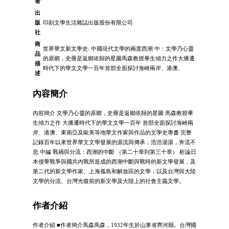
者
出
版
印刻文學生活雜誌出版股份有限公司
社
商
世界華文新文學史: 中國現代文學的兩度西潮 中：文學乃心靈
品
的原鄉，史冊是返鄉依歸的星圖馬森教授畢生傾力之作大播遷
描
時代下的華文文學一百年首部全面探討海峽兩岸、港澳、
述
內容簡介
內容簡介 文學乃心靈的原鄉，史冊是返鄉依歸的星圖 馬森教授畢
生傾力之作 大播遷時代下的華文文學一百年 首部全面探討海峽兩
岸、港澳、東南亞及歐美等地華文作家與作品的文學史專書 完整
記錄百年以來世界華文文學發展的源流與傳承，浩浩湯湯，奔流不
息 中編 戰禍與分流：西潮的中斷 （第二十章到第三十章） 析論日
本侵華戰爭與國共內戰所造成的西潮中斷與戰時的新文學發展，及
第二代的新文學作家、上海孤島和解放區的文學，以及台灣與大陸
文學的分流、台灣光復前的新文學及大陸上的社會主義文學。
作者介紹
作者介紹 ■作者簡介馬森馬森，1932年生於山東省齊河縣。台灣國