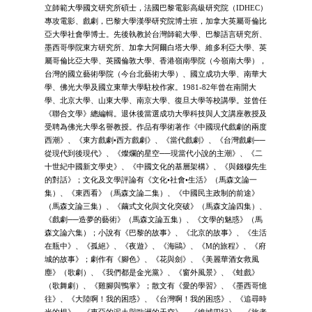
立師範大學國文研究所碩士，法國巴黎電影高級研究院（IDHEC）
專攻電影、戲劇，巴黎大學漢學研究院博士班，加拿大英屬哥倫比
亞大學社會學博士。先後執教於台灣師範大學、巴黎語言研究所、
墨西哥學院東方研究所、加拿大阿爾白塔大學、維多利亞大學、英
屬哥倫比亞大學、英國倫敦大學、香港嶺南學院（今嶺南大學），
台灣的國立藝術學院（今台北藝術大學）、國立成功大學、南華大
學、佛光大學及國立東華大學駐校作家。1981-82年曾在南開大
學、北京大學、山東大學、南京大學、復旦大學等校講學。並曾任
《聯合文學》總編輯。退休後當選成功大學科技與人文講座教授及
受聘為佛光大學名譽教授。作品有學術著作《中國現代戲劇的兩度
西潮》、《東方戲劇•西方戲劇》、《當代戲劇》、《台灣戲劇──
從現代到後現代》、《燦爛的星空──現當代小說的主潮》、《二
十世紀中國新文學史》、《中國文化的基層架構》、《與錢穆先生
的對話》；文化及文學評論有《文化•社會•生活》（馬森文論一
集）、《東西看》（馬森文論二集）、《中國民主政制的前途》
（馬森文論三集）、《繭式文化與文化突破》（馬森文論四集）、
《戲劇──造夢的藝術》（馬森文論五集）、《文學的魅惑》（馬
森文論六集）；小說有《巴黎的故事》、《北京的故事》、《生活
在瓶中》、《孤絕》、《夜遊》、《海鷗》、《M的旅程》、《府
城的故事》；劇作有《腳色》、《花與劍》、《美麗華酒女救風
塵》（歌劇）、《我們都是金光黨》、《窗外風景》、《蛙戲》
（歌舞劇）、《雞腳與鴨掌》；散文有《愛的學習》、《墨西哥憶
往》、《大陸啊！我的困惑》、《台灣啊！我的困惑》、《追尋時
光的根》、《東亞的泥土與歐洲的天空》、《維城四紀》、《旅者