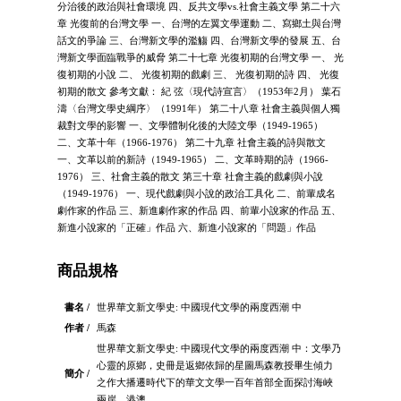
分治後的政治與社會環境 四、反共文學vs.社會主義文學 第二十六
章 光復前的台灣文學 一、台灣的左翼文學運動 二、寫鄉土與台灣
話文的爭論 三、台灣新文學的濫觴 四、台灣新文學的發展 五、台
灣新文學面臨戰爭的威脅 第二十七章 光復初期的台灣文學 一、 光
復初期的小說 二、 光復初期的戲劇 三、 光復初期的詩 四、 光復
初期的散文 參考文獻： 紀 弦〈現代詩宣言〉（1953年2月） 葉石
濤〈台灣文學史綱序〉（1991年） 第二十八章 社會主義與個人獨
裁對文學的影響 一、文學體制化後的大陸文學（1949-1965）
二、文革十年（1966-1976） 第二十九章 社會主義的詩與散文
一、文革以前的新詩（1949-1965） 二、文革時期的詩（1966-
1976） 三、社會主義的散文 第三十章 社會主義的戲劇與小說
（1949-1976） 一、現代戲劇與小說的政治工具化 二、前輩成名
劇作家的作品 三、新進劇作家的作品 四、前輩小說家的作品 五、
新進小說家的「正確」作品 六、新進小說家的「問題」作品
商品規格
書名 /
世界華文新文學史: 中國現代文學的兩度西潮 中
作者 /
馬森
世界華文新文學史: 中國現代文學的兩度西潮 中：文學乃
心靈的原鄉，史冊是返鄉依歸的星圖馬森教授畢生傾力
簡介 /
之作大播遷時代下的華文文學一百年首部全面探討海峽
兩岸、港澳、