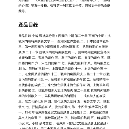
的心情》等五十多種。曾獲第一屆五四文學獎、府城文學特殊貢獻
獎等。
產品目錄
產品目錄 中編 戰禍與分流：西潮的中斷 第二十章 西潮的中斷：抗
戰與內戰時期的新文學 一、西潮與世界主義 二、日本的侵華戰爭
三、第一度西潮的中斷與國共內戰的影響 四、抗戰時期的文學發
展 第二十一章 抗戰與內戰時期的戲劇 一、抗戰時期戲劇的宣傳與
娛樂功用 二、曹禺的劇作 三、夏衍的劇作 四、田漢的劇作 五、陳
白塵的劇作 六、宋之的的劇作 七、吳祖光的劇作 八、戰時的歷史
劇 九、戰時的喜劇 十、上海孤島的劇作 十一、右派的劇作家 十
二、老舍與茅盾的習作 十三、戰時的劇團與演出 第二十二章 抗戰
與內戰時期的小說 一、抗戰前已有成績的老作家 二、抗戰時期中
生代作家的成績 三、東北流亡的及未流亡的作家 四、上海孤島崛
起的作家 五、抗戰時期步入文壇的新秀 第二十三章 抗戰與內戰時
期的詩與散文 一、為抗戰而吶喊的朗誦詩 二、成名詩人的表現
三、散文化的七月詩 四、現代派的九葉詩 五、報告文學 六、幽默
散文 七、抒情與記事 八、批判的雜文 第二十四章 解放區的文學
一、1942年毛澤東在延安文藝座談會上的講話 二、解放區的氛圍
與文人的命運 三、解放區的詩文 四、解放區的戲劇 五、解放區的
小說 六、小結 參考文獻： 毛澤東〈在延安文藝座談會上的講話〉
（1942年5月） 第二十五章 中國文學的分流 一、國共內戰的結