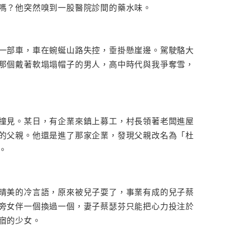
嗎？他突然嗅到一股醫院診間的藥水味。
一部車，車在蜿蜒山路失控，垂掛懸崖邊。駕駛駱大
那個戴著軟塌塌帽子的男人，高中時代與我爭奪雪，
撞見。某日，有企業來鎮上募工，村長領著老闆進屋
的父親。他還是進了那家企業，發現父親改名為「杜
。
晴美的冷言語，原來被兒子耍了，事業有成的兒子蔡
旁女伴一個換過一個，妻子蔡瑟芬只能把心力投注於
宿的少女。