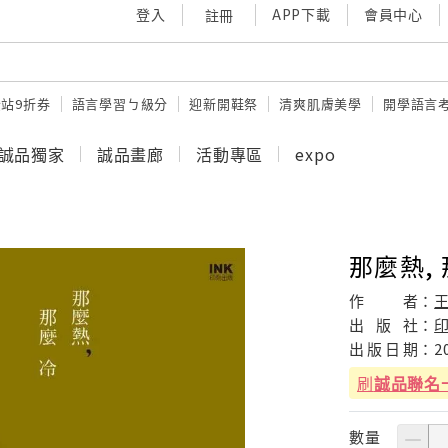
登入
APP下載
會員中心
註冊
站9折券
語言學習ㄅ級分
迎新開鞋祭
清爽肌膚美學
開學語言
誠品獨家
誠品畫廊
活動專區
expo
那麼熱,
作
者：
出
版
社：
出
版
日
期：
2
刷
誠品聯名
數量