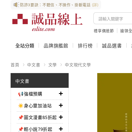
防詐3要訣：不聽信、不操作、掛斷電話
(詳)
禮享偶爸節
搶領全
全站分類
品牌旗艦館
排行榜
誠品選書
首頁
中文書
文學
中文現代文學
中文書
📢強檔預購
☀️身心靈加油站
📌圖文漫畫85折起
📌輕小說79折起