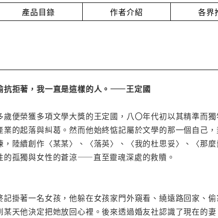
產品目錄
作者介紹
各界
偷抗拒著，我一直是這樣的人。——王定國
多歲便榮獲多項文學大獎的王定國，八〇年代初以其精準而獨
產業的起落與糾葛。然而他始終惦記屬於文學的那一個自己，
煉，陸續創作〈某某〉、〈落英〉、〈我的杜思妥〉、〈那麼
性的孤獨與女性的蒼涼——直至靈魂深處的救贖。
終記掛著一名女孩，他躲在女孩家門外窺看、繞遠路回家、偷
到某天他決定把她放回心裡。後來透過婚友社認識了現在的妻