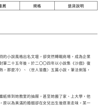
推薦
規格
退貨說明
特的小說風格出名文壇，卻突然轉戰商場，成為企業
封筆二十五年後，於二〇〇四年以小說集《沙戲》復
熱，那麼冷〉、〈世人皆蠢〉五篇小說，筆法俐落，
塞紙條到她教室的抽屜，甚至她搬了家、上大學，他
，原以為美滿的婚姻卻在女兒出生後逐漸走味，某一