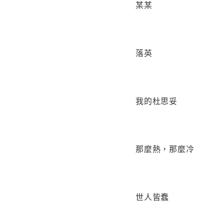
某某
落英
我的杜思妥
那麼熱，那麼冷
世人皆蠢