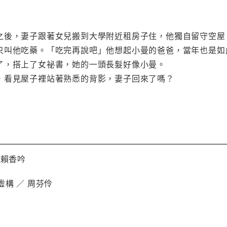
之後，妻子跟著女兒搬到大學附近租房子住，他獨自留守空屋
只叫他吃藥。「吃完再說吧」他想起小曼的爸爸，當年也是如
了，搭上了女祕書，她的一頭長髮好像小曼。
，看見屋子裡站著熟悉的背影，妻子回來了嗎？
 賴香吟
虛構 ／ 周芬伶