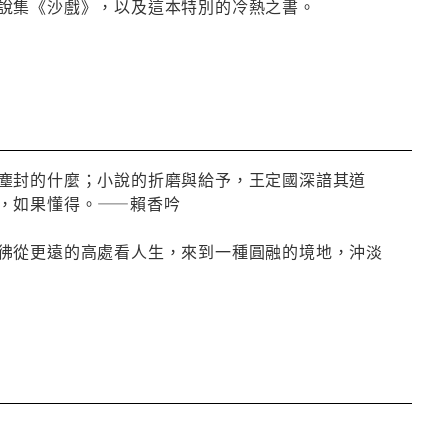
說集《沙戲》，以及這本特別的冷熱之書。
塵封的什麼；小說的折磨與給予，王定國深諳其道
，如果懂得。——賴香吟
彿從更遠的高處看人生，來到一種圓融的境地，沖淡