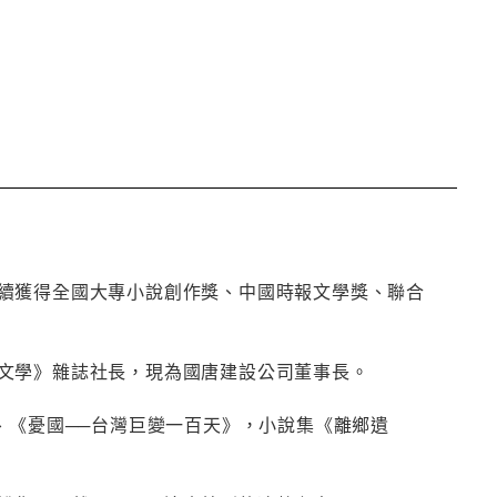
續獲得全國大專小說創作獎、中國時報文學獎、聯合
文學》雜誌社長，現為國唐建設公司董事長。
、《憂國──台灣巨變一百天》，小說集《離鄉遺