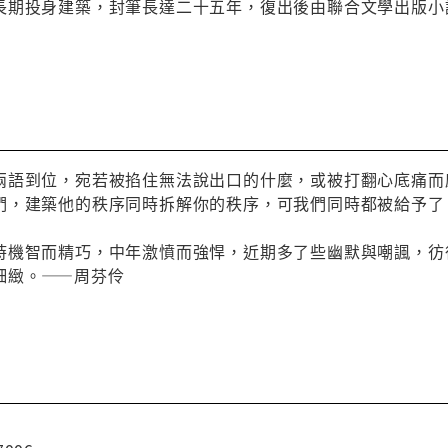
長期投身建築，封筆長達二十五年，復出後由聯合文學出版小
兩語到位，宛若被掐住無法說出口的什麼，或被打翻心底痛而
們，建築他的秩序同時拆解你的秩序，可我們同時都被給予了
時機智而精巧，中年激憤而強悍，近期多了些幽默與嘲諷，彷
細緻。——周芬伶