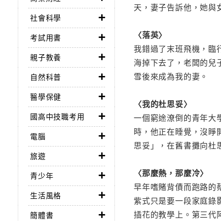
天，妻子告訴他，她與
社會科學
〈落英〉
考試用書
我錯過了末班飛機，臨
親子教養
海掉下去了，老闆的兒
雪後來成為我的妻。
自然科普
醫學保健
〈我的杜思妥〉
國高中技職考用
一個窮途潦倒的青年大
時，他正在睡覺，沒睜
電腦
思妥」，在舊書攤向杜
旅遊
〈那麼熱，那麼冷〉
青少年
早年嗜賭背債而跑路的
生活風格
紫式只是要一段家庭錄
插花的教學上。第三代
簡體書