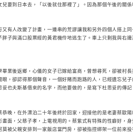
女兒要到日本去，「以後就住那裡了」。因為那個午後的關係
行又有人改變了計畫，一連串的荒謬讓我和另外四個人搭上同
子胖子與滿口股票經的黃君機伶地逃生了。車上只剩我與右邊
學畢業後返鄉，心儀的女子已嫁給富商，曾想尋死，卻被村長
開眼，卻認得那個聲音，一個好賭而跑路的人，已經遺忘兒子
思妥也夫斯基借來的名字，而他要做的，是寫下杜思妥的傳記
蔡恭晚，在外漂泊二十年後終於回家，迎接他的是老妻蔡歐陽
影畫面，父慈子孝，上電視用的。蔡紫式有特殊的性癖好，身
阿莫被父親安排到一家飯店當門房，卻被指控綁架一位前來投