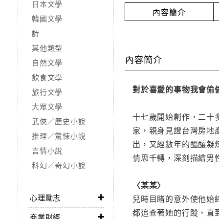
日本文學
內容簡介
韓國文學
詩
其他類型
內容簡介
自然文學
飲食文學
對於喜愛的事物我會偷
旅行文學
大眾文學
十七歲開始創作，二十
武俠／歷史小說
家，親身見證台灣房地
推理／驚悚小說
出，又經數年的醞釀凝
言情小說
情思千轉，深刻描繪男
科幻／奇幻小說
〈某某〉
心理勵志
兒時目睹的意外使他始
都追查著她的行蹤，直
商業財經