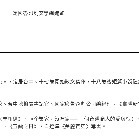
——王定國答印刻文學總編輯
港人，定居台中。十七歲開始散文寫作，十八歲後短篇小說陸
管、台中地檢處書記官、國家廣告企劃公司總經理、《臺灣新
水問相思》、《企業家，沒有家── 一個台灣商人的愛與恨》
》、《宣讀之日》，自選集《美麗蒼茫》等書。