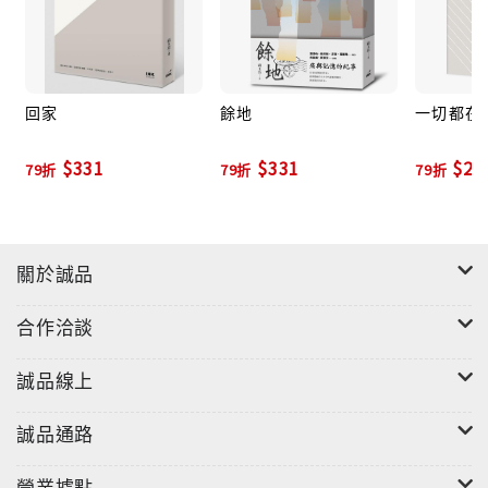
回家
餘地
一切都在
$331
$331
$27
79折
79折
79折
關於誠品
合作洽談
誠品線上
誠品通路
營業據點