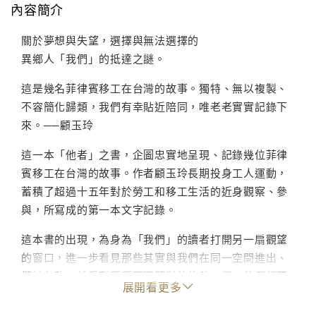
內容簡介
關於夢想與失望，選擇與無法選擇的
異鄉人「我們」的抵達之謎。
這是幾名菲律賓移工在台灣的故事。獨特、無以複製、
不容簡化歸類，我們有幸貼近陪同，唯老老實實記錄下
來。──顧玉玲
這一本「他者」之書，企圖忠實地呈現、記錄幾位菲律
賓移工在台灣的故事。作者顧玉玲長期投身工人運動，
蓄積了超過十五年對於勞工和移工生活的近身觀察、參
與，所寫成的第一本文字記錄。
這本書的出現，為身為「我們」的讀者打開另一扇觀望
的窗口，進一步看見那些其實與我們在同一空間進出、
卻被忽略、並受到種種不平等對待的移工們，他們想要
展開看更多
成為「我們」當中一份子的渴望、卻如何一再受挫的過
程；作者也一再凸顯社會劃分「我們」和「他們」人為