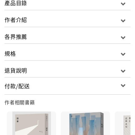
產品目錄
界線的種種不合理之處，讓「我們」有機會思索和反
省，並試著邀請讀者進入「他們」，就有如照鏡子一
作者介紹
般，可以在他者當中看見我們，看見自己。
此外，從書寫傳統的角度觀察，對照於本地作者總是急
各界推薦
切地想突顯自我與群體不同的書寫主流，本書顯現出特
別珍貴的特質，亦即是評論家唐諾指出的「書寫者自我
規格
的縮小」。自我變小，便能容受得下更多人更多故事和
更周到的思維。
退貨說明
特殊的視角，再加上作者在書寫之前積累的豐厚材料和
付款/配送
底蘊，以及節制不流於悲情控訴的說故事技巧，一個個
移工的生活彷彿顯影般鮮活地躍於字裡行間，才造就出
作者相關書籍
本書的獨特之處，並同時獲得第九屆台北文學獎「文學
年金」得主的殊榮。