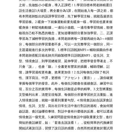
之前，先做點小小暖身，導入正課吧！1.學習目標本間老師精選日
語生活會話5大場景，將全書分為5課，在開始進入每一課之前，都
有本間老師點出的該課學習目標，先了解學習主軸，就能迅速抓住
學習節奏。2.暖身一下就像運動前要先暖身一樣，學習前也要來個
暖身操！輕鬆地動動腦，一邊玩小遊戲、一邊培養學習情緒，順便
檢視自己較不熟悉的概念，更知道哪個部分要加強學習。二、正課
學習為了減輕學習的負擔，本間老師將每一課都再細分為3～4個部
分，每個部分的學習量都不多，可以一次完整學完一個部分，同一
主題還能進行多次的學習。1.標準日語朗讀MP3＋輔助插圖由作者
本間老師搭配日籍名師共同錄製標準日語朗讀MP3，從生詞、文
型、情境會話，到學習總複習、延伸學習，把標準發音帶著走，不
只會「說」、也會「聽」！全書更有豐富的插圖，輔助理解、記
憶，讓學習過程更有趣、效果更加倍！2.生詞每個生詞除了有詞
性、漢字寫法、中譯，更標有「アクセント（重音）」，讓你確實
掌握每個單字的發音。此外，每個生詞都會在後續會話、練習中出
現，百分之百的實用率，每個生詞都是必學的精華。3.文型將重點
文型條列出來，清楚呈現每課、每個部分所要學習的文法重點，進
入情境會話後，就能一眼看到重要句型。4.情境會話結合該課會話
情境、生詞、文型，寫出在日常生活中進行對話的過程，會如何開
啟話題、會討論哪些事情、對話中會有什麼樣的反應，都可以透過
情境會話一窺究竟。5.練習問題從情境會話中擷取重要文型，進行
簡短的會話練習，如：「套進去說說看！」，從較簡單的代換練習
開始試著說日語，習慣了說日語的感覺，自然而然就更敢於嘗試用