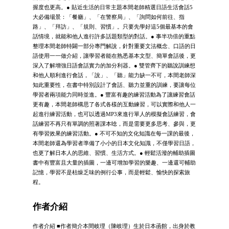
握度也更高。● 貼近生活的日常主題本間老師精選日語生活會話5
大必備場景：「餐廳」、「在警察局」、「詢問如何前往、指
路」、「拜訪」、「規則、習慣」。只要先學好這5個最基本的會
話情境，就能和他人進行許多話題類型的對話。● 事半功倍的重點
整理本間老師特闢一部分專門解說，針對重要文法概念、口語的日
語使用一一做介紹，讓學習者能在熟悉基本文型、簡單會話後，更
深入了解增強日語會話實力的加分利器。● 雙管齊下的聽說訓練想
和他人順利進行會話，「說」、「聽」能力缺一不可，本間老師深
知此重要性，在書中特別設計了會話、聽力並重的訓練，要讓每位
學習者兩項能力同時並進。● 豐富有趣的練習活動為了讓練習會話
更有趣，本間老師構思了各式各樣的互動練習，可以實際和他人一
起進行練習活動，也可以透過MP3來進行單人的模擬會話練習，會
話練習不再只有單調的照著課本唸，而是需要更多思考、參與，更
有學習效果的練習活動。● 不可不知的文化知識在每一課的最後，
本間老師還為學習者準備了小小的日本文化知識，不僅學習日語，
也更了解日本人的思維、習慣、生活方式。● 輕鬆活潑的輔助插圖
書中有豐富且大量的插圖，一邊可增加學習的樂趣、一邊還可輔助
記憶，學習不是枯燥乏味的例行公事，而是輕鬆、愉快的探索旅
程。
作者介紹
作者介紹 ■作者簡介本間岐理（陳岐理）生於日本函館，出身於教