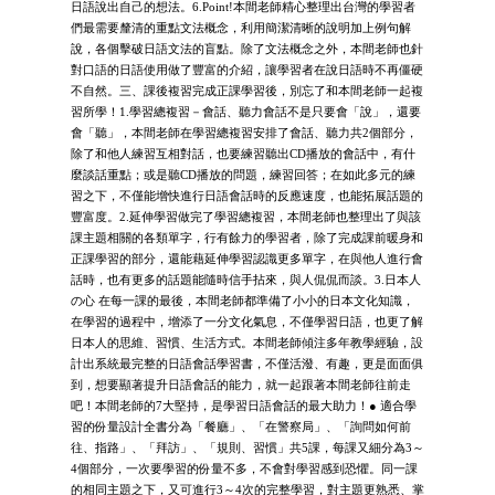
日語說出自己的想法。6.Point!本間老師精心整理出台灣的學習者
們最需要釐清的重點文法概念，利用簡潔清晰的說明加上例句解
說，各個擊破日語文法的盲點。除了文法概念之外，本間老師也針
對口語的日語使用做了豐富的介紹，讓學習者在說日語時不再僵硬
不自然。三、課後複習完成正課學習後，別忘了和本間老師一起複
習所學！1.學習總複習－會話、聽力會話不是只要會「說」，還要
會「聽」，本間老師在學習總複習安排了會話、聽力共2個部分，
除了和他人練習互相對話，也要練習聽出CD播放的會話中，有什
麼談話重點；或是聽CD播放的問題，練習回答；在如此多元的練
習之下，不僅能增快進行日語會話時的反應速度，也能拓展話題的
豐富度。2.延伸學習做完了學習總複習，本間老師也整理出了與該
課主題相關的各類單字，行有餘力的學習者，除了完成課前暖身和
正課學習的部分，還能藉延伸學習認識更多單字，在與他人進行會
話時，也有更多的話題能隨時信手拈來，與人侃侃而談。3.日本人
の心 在每一課的最後，本間老師都準備了小小的日本文化知識，
在學習的過程中，增添了一分文化氣息，不僅學習日語，也更了解
日本人的思維、習慣、生活方式。本間老師傾注多年教學經驗，設
計出系統最完整的日語會話學習書，不僅活潑、有趣，更是面面俱
到，想要顯著提升日語會話的能力，就一起跟著本間老師往前走
吧！本間老師的7大堅持，是學習日語會話的最大助力！● 適合學
習的份量設計全書分為「餐廳」、「在警察局」、「詢問如何前
往、指路」、「拜訪」、「規則、習慣」共5課，每課又細分為3～
4個部分，一次要學習的份量不多，不會對學習感到恐懼。同一課
的相同主題之下，又可進行3～4次的完整學習，對主題更熟悉、掌