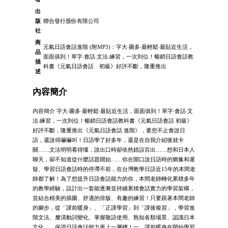
出
版
聯合發行股份有限公司
社
商
元氣日語會話進階 (附MP3)：字大‧圖多‧最輕鬆‧最貼近生活，
品
面面俱到！單字‧會話‧文法‧練習，一次到位！暢銷日語會話教
描
科書《元氣日語會話 初級》好評不斷，隆重推出
述
內容簡介
內容簡介 字大‧圖多‧最輕鬆‧最貼近生活，面面俱到！單字‧會話‧文
法‧練習，一次到位！暢銷日語會話教科書《元氣日語會話 初級》
好評不斷，隆重推出《元氣日語會話 進階》，要您不止會說日
語，還說得嚇嚇叫！日語學了好多年，還是在自我介紹後就卡
關……文法明明看得懂，說出口時卻依然錯誤百出……想和日本人
聊天，卻不知道從什麼話題開始……你在開口說日語時的猶豫和遲
疑、學習日語會話時的停滯不前，在台灣教學日語近15年的本間老
師都了解！為了想提升日語會話能力的你，本間老師轉化累積多年
的教學經驗，設計出一套能逐漸並持續累積會話實力的學習架構，
並結合精美的插圖、舒適的排版、有趣的練習！只要跟著本間老師
的腳步，從「課前暖身」、「正課學習」到「課後複習」，學習進
階文法、釐清動詞變化、掌握敬語使用、熟知各類場景、認識日本
文化……保證日語會話能力更上一層樓！一、課前暖身在開始學習