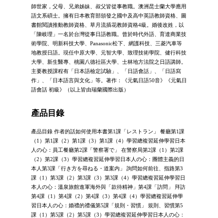
師世家，父母、兄弟姊妹、叔父皆從事教職。澳洲昆士蘭大學應用
語文系碩士。擁有日本教育部頒發之國中及高中英語教師資格、圖
書館閱讀推動教師資格、草月流插花教師資格4級。婚後改姓，以
「陳岐理」一名於台灣從事日語教職。曾於時代外語、育達商業技
術學院、明新科技大學、Panasonic松下、網護科技、三菱汽車等
地教授日語。現任中原大學、元智大學、致理技術學院、健行科技
大學、新生醫專、桃園八德社區大學、士林地方法院之日語講師。
主要教授課程有「日本語檢定試驗」、「日語會話」、「日語寫
作」、「日本語言與文化」等。著作：《元氣日語50音》《元氣日
語會話 初級》（以上皆由瑞蘭國際出版）
產品目錄
產品目錄 作者的話如何使用本書第1課「レストラン」 餐廳第1課
（1）第1課（2）第1課（3）第1課（4）學習總複習延伸學習日本
人の心：員工餐廳第2課「警察署で」 在警察局第2課（1）第2課
（2）第2課（3）學習總複習延伸學習日本人の心：團體主義的日
本人第3課「行き方を尋ねる・道案内」 詢問如何前往、指路第3
課（1）第3課（2）第3課（3）第3課（4）學習總複習延伸學習日
本人の心：溫泉旅館進軍海外與「款待精神」第4課「訪問」 拜訪
第4課（1）第4課（2）第4課（3）第4課（4）學習總複習延伸學
習日本人の心：婚禮的禮儀第5課「規則・習慣」 規則、習慣第5
課（1）第5課（2）第5課（3）學習總複習延伸學習日本人の心：