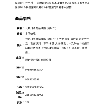
探病時的伴手禮──花附錄第1課 腳本＆解答第2課 腳本＆解答第3
課 腳本＆解答第4課 腳本＆解答第5課 腳本＆解答
商品規格
書名 /
元氣日語會話進階 (附MP3)
作者 /
本間岐理
元氣日語會話進階 (附MP3)：字大‧圖多‧最輕鬆‧最貼近生
活，面面俱到！單字‧會話‧文法‧練習，一次到位！暢銷日
簡介 /
語會話教科書《元氣日語會話 初級》好評不斷，隆重
推出
出版社
聯合發行股份有限公司
/
ISBN13
9789865639594
/
ISBN10
9865639599
/
EAN /
9789865639594
誠品26
2681368331005
碼 /
頁數 /
288