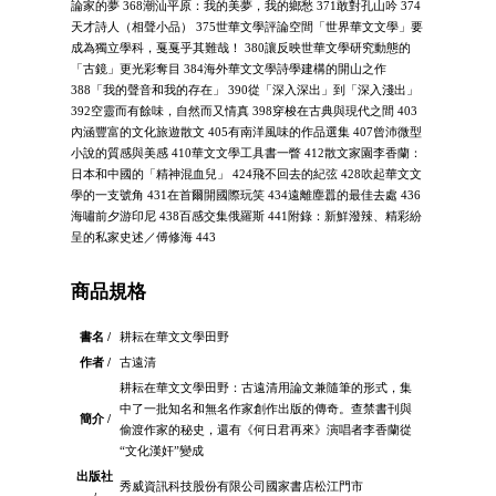
論家的夢 368潮汕平原：我的美夢，我的鄉愁 371敢對孔山吟 374
天才詩人（相聲小品） 375世華文學評論空間「世界華文文學」要
成為獨立學科，戛戛乎其難哉！ 380讓反映世華文學研究動態的
「古鏡」更光彩奪目 384海外華文文學詩學建構的開山之作
388「我的聲音和我的存在」 390從「深入深出」到「深入淺出」
392空靈而有餘味，自然而又情真 398穿梭在古典與現代之間 403
內涵豐富的文化旅遊散文 405有南洋風味的作品選集 407曾沛微型
小說的質感與美感 410華文文學工具書一瞥 412散文家園李香蘭：
日本和中國的「精神混血兒」 424飛不回去的紀弦 428吹起華文文
學的一支號角 431在首爾開國際玩笑 434遠離塵囂的最佳去處 436
海嘯前夕游印尼 438百感交集俄羅斯 441附錄：新鮮潑辣、精彩紛
呈的私家史述／傅修海 443
商品規格
書名 /
耕耘在華文文學田野
作者 /
古遠清
耕耘在華文文學田野：古遠清用論文兼隨筆的形式，集
中了一批知名和無名作家創作出版的傳奇。查禁書刊與
簡介 /
偷渡作家的秘史，還有《何日君再來》演唱者李香蘭從
“文化漢奸”變成
出版社
秀威資訊科技股份有限公司國家書店松江門市