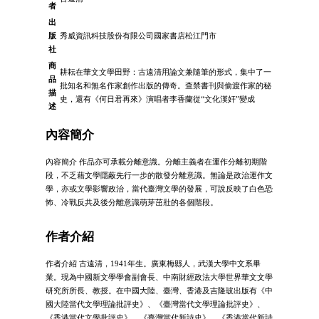
者
出
版
秀威資訊科技股份有限公司國家書店松江門市
社
商
耕耘在華文文學田野：古遠清用論文兼隨筆的形式，集中了一
品
批知名和無名作家創作出版的傳奇。查禁書刊與偷渡作家的秘
描
史，還有《何日君再來》演唱者李香蘭從“文化漢奸”變成
述
內容簡介
內容簡介 作品亦可承載分離意識。分離主義者在運作分離初期階
段，不乏藉文學隱蔽先行一步的散發分離意識。無論是政治運作文
學，亦或文學影響政治，當代臺灣文學的發展，可說反映了白色恐
怖、冷戰反共及後分離意識萌芽茁壯的各個階段。
作者介紹
作者介紹 古遠清，1941年生。廣東梅縣人，武漢大學中文系畢
業。現為中國新文學學會副會長、中南財經政法大學世界華文文學
研究所所長、教授。在中國大陸、臺灣、香港及吉隆玻出版有《中
國大陸當代文學理論批評史》、《臺灣當代文學理論批評史》、
《香港當代文學批評史》、《臺灣當代新詩史》、《香港當代新詩