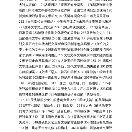
大詩人評傳》 174訪臺日記「夢裡不知身是客」 176初夏到臺北來
看雨 187港澳文學香港文學偷渡作家：從逃亡港澳到定居珠海 198
與黃維樑對談香港文學研究 207香港專欄寫作的一道亮麗風景線
212《香港當代文學精品》小說卷序 217向未來的文學家表示敬意
221臺港文學史上的艾蕪 224「亦狂亦俠亦溫文」 227放言高論，
百家爭鳴 233悼堅持香港文化研究的梁秉鈞 237哭曾敏之先生 241
我的臺港文學研究情結 245在《臺港文學選刊》詩意地安居 249澳
門文學五六十年代澳門文學所出現的新形態與局限 251匆忙的文
學，匆忙的文學史 266用敘事學理論觀照小說創作 268憶澳門老作
家李鵬翥 270爛鬼樓淘書記 272大陸文學文壇風景中國大陸的臺港
文學研究走向及其病相 274令人吃驚的常識性錯誤 285《中國當代
文學理論批評史》後記 289周勃：當代文學史上的失蹤者 291亦友
亦師的謝冕 294文壇「惡人」韓石山的板斧 301陳仲義：後勁十足
的詩論家 303書評一朿山寨大師是怎樣煉成的 305堅實的學術品格
310「帶淚的曼陀羅」 312「像雲一樣柔順，雨一樣透明」 315小
說評論得模糊處且模糊 319以歷史入小說，用小說述歷史 323寫李
白精神史的奠基之作 325有關知識份子命運的「典型報告」
327《白天失蹤的少女》的悲劇力量 329《長征演義》的美學特徵
331序言七篇從「腦白金」到「腦白癡」 334古大勇《解構語境下
的傳承與對話》序 336在「語言狂歡」中尋幽探勝 338鄒建軍十四
行詩集序 342「雲濤滿卷見春溫」 344靈魂的按摩 346「小荷才露
尖尖角」 348講稿及其它三篇文章的背後故事 350假如我有九條命
353 附：此老天生命九條（柏榴村） 366在珞珈山麓做著當文學評