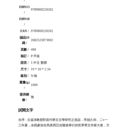
/
ISBN13
9789869220262
/
ISBN10
/
EAN /
9789869220262
誠品26
2682523873002
碼 /
頁數 /
468
裝訂 /
P:平裝
語言 /
1:中文 繁體
尺寸 /
19 * 26 * 2.34
級別 /
N:無
重量(g)
1009
/
提供維
無
修 /
試閱文字
自序 : 古遠清教授對當代華文文學研究之造詣，早就久仰。二○一
三年夏，余因參加在馬來西亞吉隆玻舉行的世界華文作家大會，方