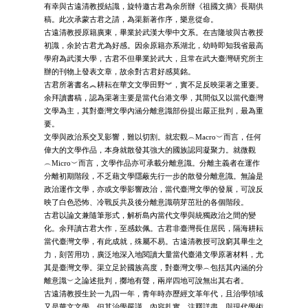
有幸與古遠清教授結識，旋特邀古君為余所辦《祖國文摘》長期供
稿。此次承蒙古君之請，為渠新著作序，樂意從命。
古遠清教授原籍廣東，畢業於武漢大學中文系。在吉隆坡與古教授
初識，余於古君尤為好感。因余原籍亦系湖北，幼時即知我省最高
學府為武漢大學，古君不但畢業於武大，且常在武大臺灣研究所主
辦的刊物上發表文章，故余對古君好感莫銘。
古君所著書名︽耕耘在華文文學田野︾，實不足反映渠著之重要。
余拜讀書稿，認為渠著主要是當代台港文學，其間似又以當代臺灣
文學為主，其對臺灣文學內涵分離意識部份提出嚴正批判，最為重
要。
文學與政治系交叉影響，難以切割。就宏觀︵Macro︶而言，任何
偉大的文學作品，本身就散發其強大的國族認同凝聚力。就微觀
︵Micro︶而言，文學作品亦可承載分離意識。分離主義者在運作
分離初期階段，不乏藉文學隱蔽先行一步的散發分離意識。無論是
政治運作文學，亦或文學影響政治，當代臺灣文學的發展，可說反
映了白色恐怖、冷戰反共及後分離意識萌芽茁壯的各個階段。
古君以論文兼隨筆形式，解析島內當代文學與統獨政治之間的變
化。余拜讀古君大作，至感欽佩。古君非臺灣長住居民，隔海耕耘
當代臺灣文學，有此成就，殊屬不易。古遠清教授可說窮其畢生之
力，刻苦用功，廣泛地深入地閱讀大量當代臺港文學原著材料，尤
其是臺灣文學。渠立足於國族高度，對臺灣文學︵包括其內涵的分
離意識︶之論述批判，擲地有聲，兩岸四地可說無出其右者。
古遠清教授生於一九四一年，青年時亦歷經文革年代，且治學領域
又是華文文學，但其治學嚴謹，內容扎實，注釋詳盡，與現代學術