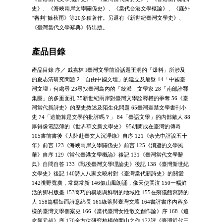
史》、《海峽兩岸文學關係史》、《當代台港文學概論》、《庭外
“審判”餘秋雨》等20多種著作。另還有《新世紀臺灣文學史》、
《臺灣當代文學辭典》待出版。
產品目錄
產品目錄 序／ 戚嘉林 I臺灣文學前沿話題王洞的「爆料」所涉及
的夏志清研究問題 2「自由中國文壇」的建立及崩盤 14「中國臺
灣文壇」何處尋 23尋找臺灣島內的「統派」文學家 28「南部詮釋
集團」的多重面孔 35新世紀兩岸對臺灣文學詮釋權的爭奪 56《臺
灣當代新詩史》的歷史敘述及陌生化問題 65臺灣查禁文學書刊小
史 74「這能算是文學的批評嗎？」 84「臺語文學」的內部敵人 88
厚得像電話簿的《世界華文新文學史》 95胡蘭成在臺灣的傳奇
105書前書後《大陸赴臺文人沉浮錄》自序 121《余光中評說五十
年》前言 123《海峽兩岸文學關係史》前言 125《消逝的文學風
華》自序 129《當代臺港文學概論》後記 131《臺灣當代文學辭
典》自問自答 133《戰後臺灣文學理論史》後記 138《臺灣新世紀
文學史》後記 140詩人八家文曉村對《臺灣當代新詩史》的關愛
142視野寬廣，常寫常新 146似山風朗誦，像天使哭泣 150一幅鮮
活的鄉村版畫 153奇巧的構思與鮮明的地域性 155在殯儀館寫詩的
人 158篇幅短而詩意綿長 161綠蒂與臺灣文壇 164書評書序內容多
樣的臺灣文學個案史 166《當代臺灣女性散文創作論》序 168《追
念顏元叔》序 170全方位研究柏楊的開山之作 172評《臺灣近代三