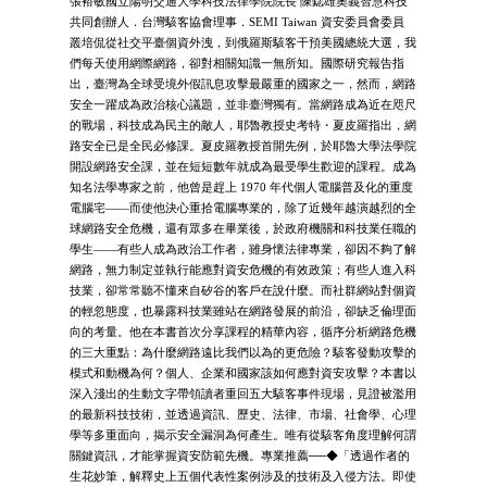
張裕敏國立陽明交通大學科技法律學院院長 陳鋕雄奧義智慧科技
共同創辦人．台灣駭客協會理事．SEMI Taiwan 資安委員會委員
叢培侃從社交平臺個資外洩，到俄羅斯駭客干預美國總統大選，我
們每天使用網際網路，卻對相關知識一無所知。國際研究報告指
出，臺灣為全球受境外假訊息攻擊最嚴重的國家之一，然而，網路
安全一躍成為政治核心議題，並非臺灣獨有。當網路成為近在咫尺
的戰場，科技成為民主的敵人，耶魯教授史考特・夏皮羅指出，網
路安全已是全民必修課。夏皮羅教授首開先例，於耶魯大學法學院
開設網路安全課，並在短短數年就成為最受學生歡迎的課程。成為
知名法學專家之前，他曾是趕上 1970 年代個人電腦普及化的重度
電腦宅——而使他決心重拾電腦專業的，除了近幾年越演越烈的全
球網路安全危機，還有眾多在畢業後，於政府機關和科技業任職的
學生——有些人成為政治工作者，雖身懷法律專業，卻因不夠了解
網路，無力制定並執行能應對資安危機的有效政策；有些人進入科
技業，卻常常聽不懂來自矽谷的客戶在說什麼。而社群網站對個資
的輕忽態度，也暴露科技業雖站在網路發展的前沿，卻缺乏倫理面
向的考量。他在本書首次分享課程的精華內容，循序分析網路危機
的三大重點：為什麼網路遠比我們以為的更危險？駭客發動攻擊的
模式和動機為何？個人、企業和國家該如何應對資安攻擊？本書以
深入淺出的生動文字帶領讀者重回五大駭客事件現場，見證被濫用
的最新科技技術，並透過資訊、歷史、法律、市場、社會學、心理
學等多重面向，揭示安全漏洞為何產生。唯有從駭客角度理解何謂
關鍵資訊，才能掌握資安防範先機。專業推薦──◆「透過作者的
生花妙筆，解釋史上五個代表性案例涉及的技術及入侵方法。即使