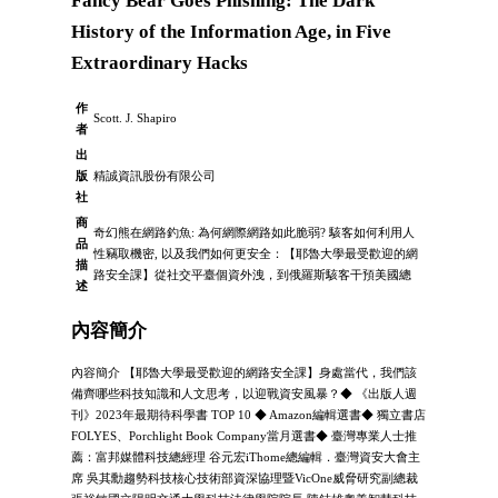
Fancy Bear Goes Phishing: The Dark
History of the Information Age, in Five
Extraordinary Hacks
作
Scott. J. Shapiro
者
出
版
精誠資訊股份有限公司
社
商
奇幻熊在網路釣魚: 為何網際網路如此脆弱? 駭客如何利用人
品
性竊取機密, 以及我們如何更安全：【耶魯大學最受歡迎的網
描
路安全課】從社交平臺個資外洩，到俄羅斯駭客干預美國總
述
內容簡介
內容簡介 【耶魯大學最受歡迎的網路安全課】身處當代，我們該
備齊哪些科技知識和人文思考，以迎戰資安風暴？◆ 《出版人週
刊》2023年最期待科學書 TOP 10 ◆ Amazon編輯選書◆ 獨立書店
FOLYES、Porchlight Book Company當月選書◆ 臺灣專業人士推
薦：富邦媒體科技總經理 谷元宏iThome總編輯．臺灣資安大會主
席 吳其勳趨勢科技核心技術部資深協理暨VicOne威脅研究副總裁