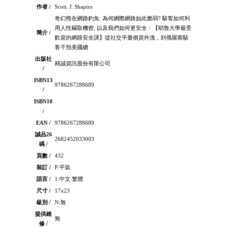
作者 /
Scott. J. Shapiro
奇幻熊在網路釣魚: 為何網際網路如此脆弱? 駭客如何利
用人性竊取機密, 以及我們如何更安全：【耶魯大學最受
簡介 /
歡迎的網路安全課】從社交平臺個資外洩，到俄羅斯駭
客干預美國總
出版社
精誠資訊股份有限公司
/
ISBN13
9786267288689
/
ISBN10
/
EAN /
9786267288689
誠品26
2682452033003
碼 /
頁數 /
432
裝訂 /
P:平裝
語言 /
1:中文 繁體
尺寸 /
17x23
級別 /
N:無
提供維
無
修 /