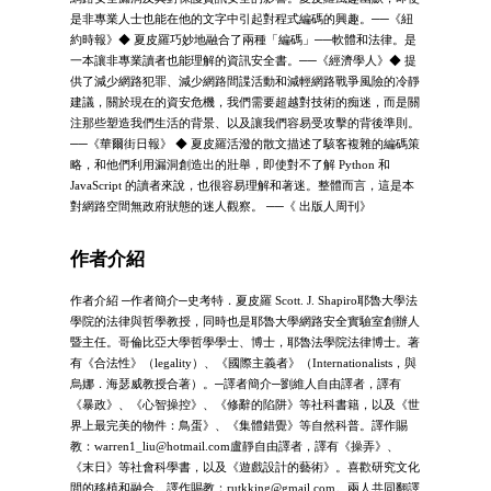
是非專業人士也能在他的文字中引起對程式編碼的興趣。──《紐
約時報》◆ 夏皮羅巧妙地融合了兩種「編碼」──軟體和法律。是
一本讓非專業讀者也能理解的資訊安全書。──《經濟學人》◆ 提
供了減少網路犯罪、減少網路間諜活動和減輕網路戰爭風險的冷靜
建議，關於現在的資安危機，我們需要超越對技術的痴迷，而是關
注那些塑造我們生活的背景、以及讓我們容易受攻擊的背後準則。
──《華爾街日報》 ◆ 夏皮羅活潑的散文描述了駭客複雜的編碼策
略，和他們利用漏洞創造出的壯舉，即使對不了解 Python 和
JavaScript 的讀者來說，也很容易理解和著迷。整體而言，這是本
對網路空間無政府狀態的迷人觀察。 ──《 出版人周刊》
作者介紹
作者介紹 ─作者簡介─史考特．夏皮羅 Scott. J. Shapiro耶魯大學法
學院的法律與哲學教授，同時也是耶魯大學網路安全實驗室創辦人
暨主任。哥倫比亞大學哲學學士、博士，耶魯法學院法律博士。著
有《合法性》（legality）、《國際主義者》（Internationalists，與
烏娜．海瑟威教授合著）。─譯者簡介─劉維人自由譯者，譯有
《暴政》、《心智操控》、《修辭的陷阱》等社科書籍，以及《世
界上最完美的物件：鳥蛋》、《集體錯覺》等自然科普。譯作賜
教：
warren1_liu@hotmail.com
盧靜自由譯者，譯有《操弄》、
《末日》等社會科學書，以及《遊戲設計的藝術》。喜歡研究文化
間的移植和融合。譯作賜教：
rutkking@gmail.com
。兩人共同翻譯