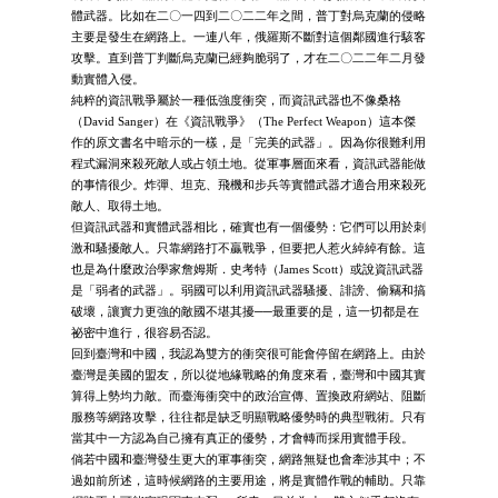
體武器。比如在二〇一四到二〇二二年之間，普丁對烏克蘭的侵略
主要是發生在網路上。一連八年，俄羅斯不斷對這個鄰國進行駭客
攻擊。直到普丁判斷烏克蘭已經夠脆弱了，才在二〇二二年二月發
動實體入侵。
純粹的資訊戰爭屬於一種低強度衝突，而資訊武器也不像桑格
（David Sanger）在《資訊戰爭》（The Perfect Weapon）這本傑
作的原文書名中暗示的一樣，是「完美的武器」。因為你很難利用
程式漏洞來殺死敵人或占領土地。從軍事層面來看，資訊武器能做
的事情很少。炸彈、坦克、飛機和步兵等實體武器才適合用來殺死
敵人、取得土地。
但資訊武器和實體武器相比，確實也有一個優勢：它們可以用於刺
激和騷擾敵人。只靠網路打不贏戰爭，但要把人惹火綽綽有餘。這
也是為什麼政治學家詹姆斯．史考特（James Scott）或說資訊武器
是「弱者的武器」。弱國可以利用資訊武器騷擾、誹謗、偷竊和搞
破壞，讓實力更強的敵國不堪其擾──最重要的是，這一切都是在
祕密中進行，很容易否認。
回到臺灣和中國，我認為雙方的衝突很可能會停留在網路上。由於
臺灣是美國的盟友，所以從地緣戰略的角度來看，臺灣和中國其實
算得上勢均力敵。而臺海衝突中的政治宣傳、置換政府網站、阻斷
服務等網路攻擊，往往都是缺乏明顯戰略優勢時的典型戰術。只有
當其中一方認為自己擁有真正的優勢，才會轉而採用實體手段。
倘若中國和臺灣發生更大的軍事衝突，網路無疑也會牽涉其中；不
過如前所述，這時候網路的主要用途，將是實體作戰的輔助。只靠