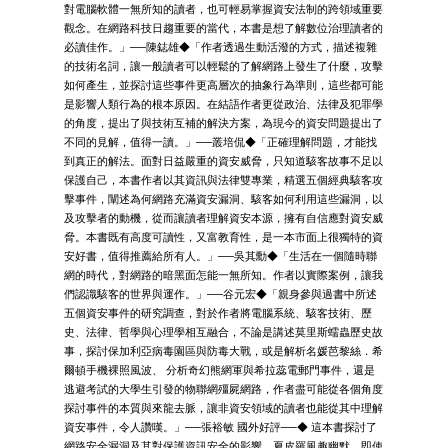
對電腦軟體一無所知的讀者，也可輕易掌握資安法制的跨領域重要
觀念。在網路科技日趨重要的當代，本書是想了解數位治理讀者的
必讀佳作。」──陳鋕雄◆「作者透過生動活潑的方式，描述複雜
的技術名詞，讓一般讀者可以輕鬆的了解網路上發生了什麼，攻擊
如何產生，並探討這些事件更高層次的抽象行為準則，這些都可能
是影響人類行為的根本原因。在結語作者更從政治、法律及犯罪學
的角度，提出了與技術互補的解決方案，為現今的資安問題提出了
不同的見解，值得一讀。」──叢培侃◆「正確理解問題，才能找
到真正的解法。面對日益嚴重的資安威脅，只知道駭客故事不足以
保護自己，本書作者以其資訊與法律雙專業，精選五個經典駭客攻
擊事件，闡述為何網路充滿資安漏洞、駭客如何利用這些漏洞，以
及攻擊者的動機，從而讓讀者理解資安本源，擁有自信應對資安威
脅。本書既有高度可讀性，又富教育性，是一本市面上很獨特的資
安好書，值得推薦給所有人。」──吳其勳◆「生活在一個隨時聯
網的時代，對網路的暗黑面怎能一無所知。作者以實際案例，讓我
們認識駭客的世界與運作。」──谷元宏◆「親身參與過書中所述
五個資安事件的研究調查，對於作者將電腦系統、駭客技術、歷
史、法律、哲學與心理學相互融合，不論是講述莫里斯蠕蟲歷史故
事，探討保加利亞病毒園區與防毒大戰，或是解析名媛芭黎絲．希
爾頓手機裸照風波、 分析奇幻熊網軍與希拉蕊電郵門事件，還是
逃避考試的大學生引發的物聯網殭屍網路，作者盡可能從各個角度
探討事件的本質與來龍去脈，讓非資安領域的讀者也能從其中理解
資安事件，令人讚嘆。」──張裕敏 國外好評──◆ 這本書探討了
網路安全漏洞及其對保護資訊安全的影響。夏皮羅風趣幽默，即使