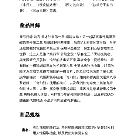
《末日》、《後疫情效應》、《西方的自殺》、《欲望分子多巴
胺》、《民族重建》等書。
產品目錄
產品目錄 前言 天才計畫第一章 網路大蟲：第一起駭客事件莫里斯
蠕蟲事件第二章 烏龜駭掉阿基里斯：法院V.S.無辜的莫里斯，早年
過度樂觀的電腦世界第三章 保加利亞毒窟：保加利亞駭客攻擊全
世界，這些人是誰？第四章 群龍之父：駭客之王「黑暗復仇者」
與美國研究員莎拉．戈登的故事第五章 贏者全拿：從芭黎絲．希
爾頓的手機談網路世界的初興第六章 史努比狗狗洗衣服：16歲的
駭客怎麼成功取得希爾頓的手機資料，以及他後來怎麼了第七章
誤導的秘訣：俄羅斯駭客組織「奇幻熊」如何影響美國大選第八章
擊殺鏈：「奇幻熊」使用的模式，以及我們如何避免上當第九章
創世神大戰：大學生屢次擊潰學校網路，原因只是想威脅學校第十
章 烤麵包機大進擊：兩群青少年的殭屍網路對決，以及程式碼公
開後的代價結語 不是所有問題都有解後記
商品規格
奇幻熊在網路釣魚: 為何網際網路如此脆弱? 駭客如何利
書名 /
用人性竊取機密, 以及我們如何更安全